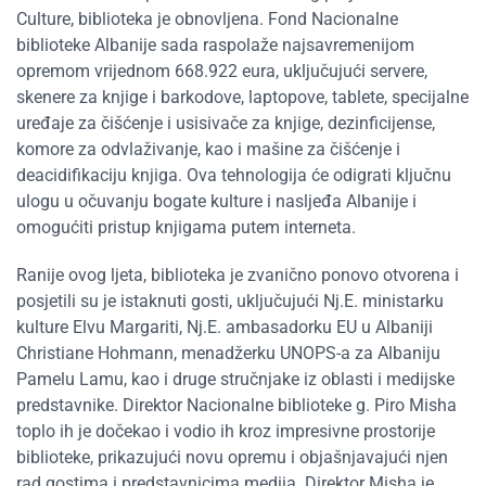
Culture, biblioteka je obnovljena. Fond Nacionalne
biblioteke Albanije sada raspolaže najsavremenijom
opremom vrijednom 668.922 eura, uključujući servere,
skenere za knjige i barkodove, laptopove, tablete, specijalne
uređaje za čišćenje i usisivače za knjige, dezinficijense,
komore za odvlaživanje, kao i mašine za čišćenje i
deacidifikaciju knjiga. Ova tehnologija će odigrati ključnu
ulogu u očuvanju bogate kulture i nasljeđa Albanije i
omogućiti pristup knjigama putem interneta.
Ranije ovog ljeta, biblioteka je zvanično ponovo otvorena i
posjetili su je istaknuti gosti, uključujući Nj.E. ministarku
kulture Elvu Margariti, Nj.E. ambasadorku EU u Albaniji
Christiane Hohmann, menadžerku UNOPS-a za Albaniju
Pamelu Lamu, kao i druge stručnjake iz oblasti i medijske
predstavnike. Direktor Nacionalne biblioteke g. Piro Misha
toplo ih je dočekao i vodio ih kroz impresivne prostorije
biblioteke, prikazujući novu opremu i objašnjavajući njen
rad gostima i predstavnicima medija. Direktor Misha je