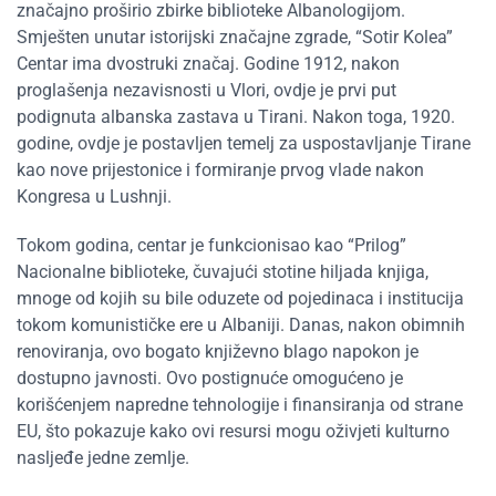
značajno proširio zbirke biblioteke Albanologijom.
Smješten unutar istorijski značajne zgrade, “Sotir Kolea”
Centar ima dvostruki značaj. Godine 1912, nakon
proglašenja nezavisnosti u Vlori, ovdje je prvi put
podignuta albanska zastava u Tirani. Nakon toga, 1920.
godine, ovdje je postavljen temelj za uspostavljanje Tirane
kao nove prijestonice i formiranje prvog vlade nakon
Kongresa u Lushnji.
Tokom godina, centar je funkcionisao kao “Prilog”
Nacionalne biblioteke, čuvajući stotine hiljada knjiga,
mnoge od kojih su bile oduzete od pojedinaca i institucija
tokom komunističke ere u Albaniji. Danas, nakon obimnih
renoviranja, ovo bogato književno blago napokon je
dostupno javnosti. Ovo postignuće omogućeno je
korišćenjem napredne tehnologije i finansiranja od strane
EU, što pokazuje kako ovi resursi mogu oživjeti kulturno
nasljeđe jedne zemlje.