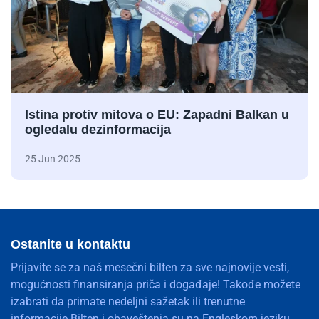
Istina protiv mitova o EU: Zapadni Balkan u
ogledalu dezinformacija
25 Jun 2025
Ostanite u kontaktu
Prijavite se za naš mesečni bilten za sve najnovije vesti,
mogućnosti finansiranja priča i događaje! Takođe možete
izabrati da primate nedeljni sažetak ili trenutne
informacije.Bilten i obaveštenja su na Engleskom jeziku