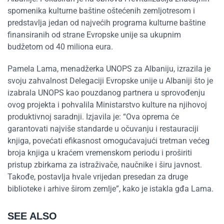
spomenika kulturne baštine oštećenih zemljotresom i
predstavlja jedan od najvećih programa kulturne baštine
finansiranih od strane Evropske unije sa ukupnim
budžetom od 40 miliona eura.
Pamela Lama, menadžerka UNOPS za Albaniju, izrazila je
svoju zahvalnost Delegaciji Evropske unije u Albaniji što je
izabrala UNOPS kao pouzdanog partnera u sprovođenju
ovog projekta i pohvalila Ministarstvo kulture na njihovoj
produktivnoj saradnji. Izjavila je: “Ova oprema će
garantovati najviše standarde u očuvanju i restauraciji
knjiga, povećati efikasnost omogućavajući tretman većeg
broja knjiga u kraćem vremenskom periodu i proširiti
pristup zbirkama za istraživače, naučnike i širu javnost.
Takođe, postavlja hvale vrijedan presedan za druge
biblioteke i arhive širom zemlje”, kako je istakla gđa Lama.
SEE ALSO