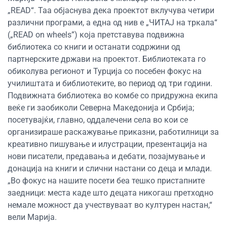
„READ“. Таа објаснува дека проектот вклучува четири
различни програми, а една од нив е „ЧИТАЈ на тркала“
(„READ on wheels”) која претставува подвижна
библиотека со книги и останати содржини од
партнерските држави на проектот. Библиотеката го
обиколува регионот и Турција со посебен фокус на
училиштата и библиотеките, во период од три години.
Подвижната библиотека во комбе со придружна екипа
веќе ги заобиколи Северна Македонија и Србија;
посетувајќи, главно, оддалечени села во кои се
организираше раскажување приказни, работилници за
креативно пишување и илустрации, презентација на
нови писатели, предавања и дебати, позајмување и
донација на книги и слични настани со деца и млади.
„Во фокус на нашите посети беа тешко пристапните
заедници: места каде што децата никогаш претходно
немале можност да учествуваат во културен настан,“
вели Марија.