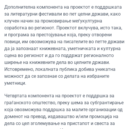
Дополнителна компонента на проектот е поддршката
за литературни фестивали во пет целни држави, како
клучен начин за промовирање меѓукултурна
соработка во регионот. Проектот вклучува, исто така,
и програма за престојување која, преку отворени
повици, им овозможува на писателите во петте држави
да ја запознаат книжевната, уметничката и културна
сцена во регионот и да го поддржат регионалното
ширење на книжевните дела во целните држави.
Истовремено, локалната публика добива уникатна
можност да се запознае со делата на избраните
уметници.
Четвртата компонента на проектот е поддршка за
граѓанското општество, преку шема за субгрантирање
која овозможува поддршка за малите организации од
доменот на превод, издаваштво и/или промоција на
дела со цел зголемување на пристапот и свеста за