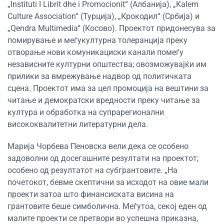
„Instituti I Librit dhe i Promocionit“ (Албанија), „Kalem
Culture Association“ (Турција), „Крокодил“ (Србија) и
„Qendra Multimedia“ (Косово). Проектот придонесува за
помирување и меѓукултурна толеранција преку
отворање нови комуникациски канали помеѓу
независните културни општества; овозможувајќи им
прилики за вмрежување надвор од политичката
сцена. Проектот има за цел промоција на вештини за
читање и демократски вредности преку читање за
култура и обработка на супрарегионални
висококвалитетни литературни дела.
Марија Чорбева Пеновска вели дека се особено
задоволни од досегашните резултати на проектот;
особено од резултатот на субгрантовите. „На
почетокот, бевме скептични за исходот на овие мали
проекти затоа што финансиската висина на
грантовите беше симболична. Меѓутоа, секој еден од
малите проекти се претвори во успешна приказна,