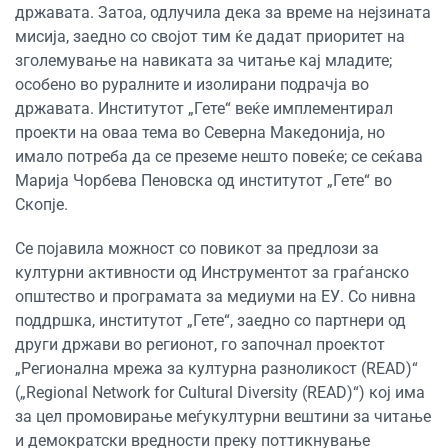
државата. Затоа, одлучила дека за време на нејзината
мисија, заедно со својот тим ќе дадат приоритет на
зголемување на навиката за читање кај младите;
особено во руралните и изолирани подрачја во
државата. Институтот „Гете“ веќе имплементирал
проекти на оваа тема во Северна Македонија, но
имало потреба да се преземе нешто повеќе; се сеќава
Марија Чорбева Пеновска од институтот „Гете“ во
Скопје.
Се појавила можност со повикот за предлози за
културни активности од Инструментот за граѓанско
општество и програмата за медиуми на ЕУ. Со нивна
поддршка, институтот „Гете“, заедно со партнери од
други држави во регионот, го започнал проектот
„Регионална мрежа за културна разноликост (READ)“
(„Regional Network for Cultural Diversity (READ)“) кој има
за цел промовирање меѓукултурни вештини за читање
и демократски вредности преку поттикнување