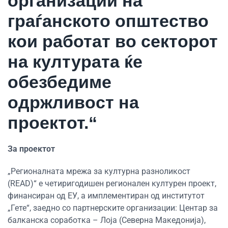
организации на
граѓанското општество
кои работат во секторот
на културата ќе
обезбедиме
одржливост на
проектот.“
За проектот
„Регионалната мрежа за културна разноликост
(READ)“ е четиригодишен регионален културен проект,
финансиран од ЕУ, а имплементиран од институтот
„Гете“, заедно со партнерските организации: Центар за
балканска соработка – Лоја (Северна Македонија),