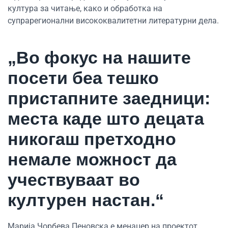
култура за читање, како и обработка на
супрарегионални висококвалитетни литературни дела.
„Во фокус на нашите
посети беа тешко
пристапните заедници:
места каде што децата
никогаш претходно
немале можност да
учествуваат во
културен настан.“
Марија Чорбева Пеновска е менаџер на проектот