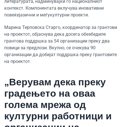
литературата, надминувајќи го националниот
контекст. Компонентата вклучува иновативни
повеќејазични и меѓукултурни проекти.
Марина Терповска Старго, координатор за грантови
на проектот, објаснува дека досега обезбедиле
грантова поддршка за 54 организации преку два
повици за предлози. Вкупно, се очекува 90
организации да добијат поддршка преку грантовите
на проектот.
„Верувам дека преку
градењето на оваа
голема мрежа од
културни работници и