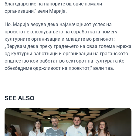
благодарение на напорите од овие помали
организации,“ вели Марија.
Но, Марија верува дека најзначајниот успех на
проектот е олеснувањето на соработката помеѓу
културните организации и младите во регионот:
„Верувам дека преку градењето на оваа голема мрежа
од културни работници и организации на граѓанското
општество кои работат во секторот на културата ќе
обезбедиме одржливост на проектот,“ вели таа.
SEE ALSO