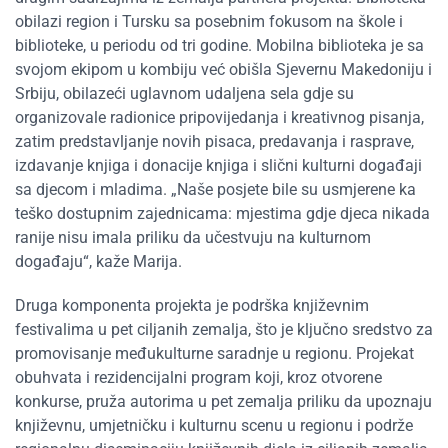
obilazi region i Tursku sa posebnim fokusom na škole i
biblioteke, u periodu od tri godine. Mobilna biblioteka je sa
svojom ekipom u kombiju već obišla Sjevernu Makedoniju i
Srbiju, obilazeći uglavnom udaljena sela gdje su
organizovale radionice pripovijedanja i kreativnog pisanja,
zatim predstavljanje novih pisaca, predavanja i rasprave,
izdavanje knjiga i donacije knjiga i slični kulturni događaji
sa djecom i mladima. „Naše posjete bile su usmjerene ka
teško dostupnim zajednicama: mjestima gdje djeca nikada
ranije nisu imala priliku da učestvuju na kulturnom
događaju“, kaže Marija.
Druga komponenta projekta je podrška književnim
festivalima u pet ciljanih zemalja, što je ključno sredstvo za
promovisanje međukulturne saradnje u regionu. Projekat
obuhvata i rezidencijalni program koji, kroz otvorene
konkurse, pruža autorima u pet zemalja priliku da upoznaju
književnu, umjetničku i kulturnu scenu u regionu i podrže