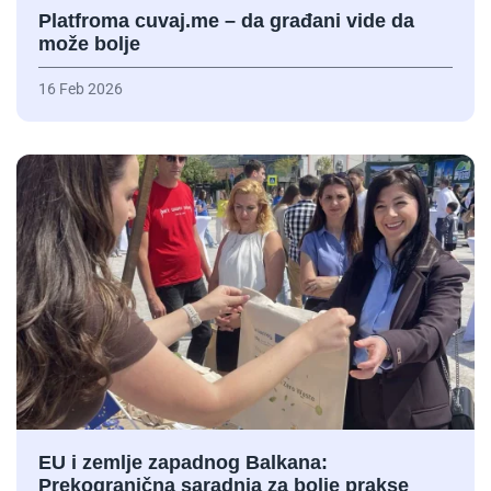
Platfroma cuvaj.me – da građani vide da
može bolje
16 Feb 2026
EU i zemlje zapadnog Balkana:
Prekogranična saradnja za bolje prakse