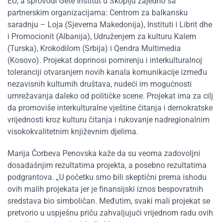
EU, a sprovodi Gete Institut u Skoplju zajedno sa
partnerskim organizacijama: Centrom za balkansku
saradnju – Loja (Sjeverna Makedonija), Instituti i Librit dhe
i Promocionit (Albanija), Udruženjem za kulturu Kalem
(Turska), Krokodilom (Srbija) i Qendra Multimedia
(Kosovo). Projekat doprinosi pomirenju i interkulturalnoj
toleranciji otvaranjem novih kanala komunikacije između
nezavisnih kulturnih društava, nudeći im mogućnosti
umrežavanja daleko od političke scene. Projekat ima za cilj
da promoviše interkulturalne vještine čitanja i demokratske
vrijednosti kroz kulturu čitanja i rukovanje nadregionalnim
visokokvalitetnim književnim djelima.
Marija Čorbeva Penovska kaže da su veoma zadovoljni
dosadašnjim rezultatima projekta, a posebno rezultatima
podgrantova. „U početku smo bili skeptični prema ishodu
ovih malih projekata jer je finansijski iznos bespovratnih
sredstava bio simboličan. Međutim, svaki mali projekat se
pretvorio u uspješnu priču zahvaljujući vrijednom radu ovih