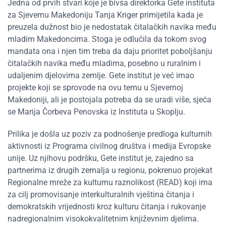
Jedna od prvih stvari koje je bivša direktorka Gete instituta
za Sjevernu Makedoniju Tanja Kriger primijetila kada je
preuzela dužnost bio je nedostatak čitalačkih navika među
mladim Makedoncima. Stoga je odlučila da tokom svog
mandata ona i njen tim treba da daju prioritet poboljšanju
čitalačkih navika među mladima, posebno u ruralnim i
udaljenim djelovima zemlje. Gete institut je već imao
projekte koji se sprovode na ovu temu u Sjevernoj
Makedoniji, ali je postojala potreba da se uradi više, sjeća
se Marija Čorbeva Penovska iz Instituta u Skoplju.
Prilika je došla uz poziv za podnošenje predloga kulturnih
aktivnosti iz Programa civilnog društva i medija Evropske
unije. Uz njihovu podršku, Gete institut je, zajedno sa
partnerima iz drugih zemalja u regionu, pokrenuo projekat
Regionalne mreže za kulturnu raznolikost (READ) koji ima
za cilj promovisanje interkulturalnih vještina čitanja i
demokratskih vrijednosti kroz kulturu čitanja i rukovanje
nadregionalnim visokokvalitetnim književnim djelima.