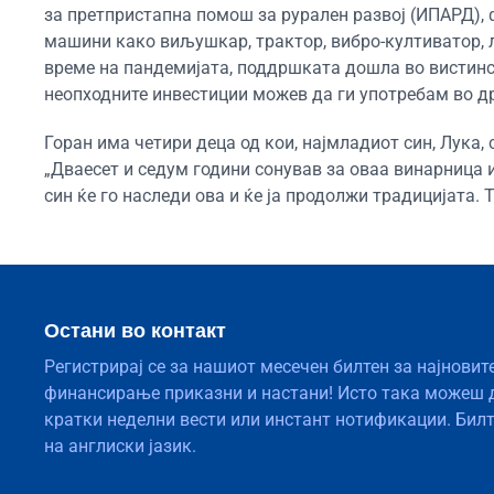
за претпристапна помош за рурален развој (ИПАРД),
машини како виљушкар, трактор, вибро-култиватор, л
време на пандемијата, поддршката дошла во вистинс
неопходните инвестиции можев да ги употребам во др
Горан има четири деца од кои, најмладиот син, Лука,
„Дваесет и седум години сонував за оваа винарница 
син ќе го наследи ова и ќе ја продолжи традицијата. Т
Остани во контакт
Регистрирај се за нашиот месечен билтен за најновит
финансирање приказни и настани! Исто така можеш 
кратки неделни вести или инстант нотификации. Бил
на англиски јазик.