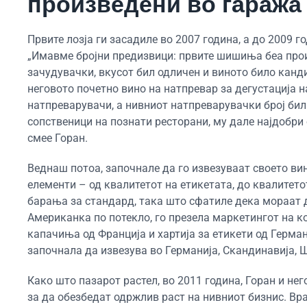
произведени во гаража 
Првите лозја ги засадиле во 2007 година, а до 2009 
„Имавме бројни предизвици: првите шишиња беа произ
зачудувачки, вкусот бил одличен и виното било канди
неговото почетно вино на натпревар за дегустација 
натпреварувачи, а нивниот натпреварувачки број бил б
сопственици на познати ресторани, му дале најдобри
смее Горан.
Веднаш потоа, започнале да го извезуваат своето вин
елементи – од квалитетот на етикетата, до квалитето
барања за стандард, така што сфатиле дека мораат д
Американка по потекло, го презела маркетингот на 
капачиња од Франција и хартија за етикети од Герман
започнала да извезува во Германија, Скандинавија, Ш
Како што пазарот растел, во 2011 година, Горан и н
за да обезбедат одржлив раст на нивниот бизнис. Вр