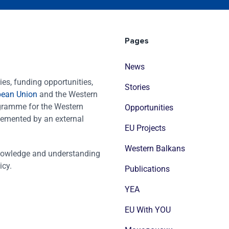
Pages
News
es, funding opportunities,
Stories
pean Union
and the Western
ogramme for the Western
Opportunities
emented by an external
EU Projects
Western Balkans
nowledge and understanding
icy.
Publications
YEA
EU With YOU