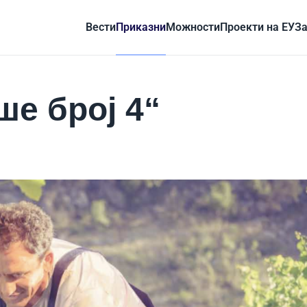
Вести
Приказни
Можности
Проекти на ЕУ
За
е број 4“