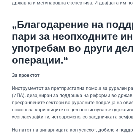
државна и меѓународна експертиза. И двајцата им по
„Благодарение на подд
пари за неопходните и
употребам во други де
операции.“
За проектот
Инструментот за претпристапна помош за рурален ра
(ИПА), дизајниран за поддршка на реформи во држави
прехранбените сектори во руралните подрачја на ови
помош за корисниците со цел постигнување одржливос
усогласувајќи ги, истовремено, со заедничката земјо
На патот на винарницата кон успехот, добиле и подд