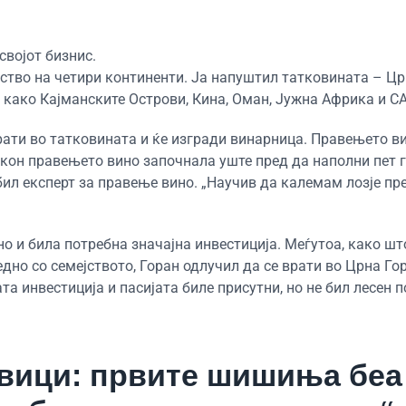
својот бизнис.
ство на четири континенти. Ја напуштил татковината – Цр
и како Кајманските Острови, Кина, Оман, Јужна Африка и С
рати во татковината и ќе изгради винарница. Правењето ви
в кон правењето вино започнала уште пред да наполни пет 
 бил експерт за правење вино. „Научив да калемам лозје пр
сно и била потребна значајна инвестиција. Меѓутоа, како шт
дно со семејството, Горан одлучил да се врати во Црна Гор
а инвестиција и пасијата биле присутни, но не бил лесен п
вици: првите шишиња беа