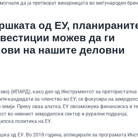
могнале да ја претворат винарницата во меѓународен брен
ршката од ЕУ, планиранит
нвестиции можев да ги
лови на нашите деловни
звој (ИПАРД), како дел од Инструментот за претпристапн
те-кандидати за членство во ЕУ; се фокусира на земјоделс
е земји. Преку оваа алатка, ЕУ овозможува финансиска и т
т во нивниот земјоделски сектор и рурални подрачја;
делска политика на ЕУ.
ршка од ЕУ. Во 2018 година, аплицирале за програмата Инс