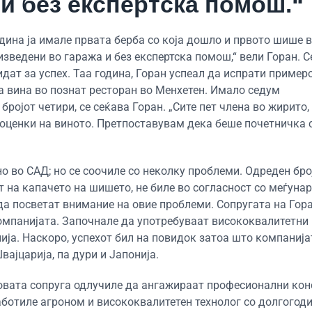
и без експертска помош.“
година ја имале првата берба со која дошло и првото шише в
ведени во гаража и без експертска помош,“ вели Горан. С
дат за успех. Таа година, Горан успеал да испрати пример
на вина во познат ресторан во Менхетен. Имало седум
ројот четири, се сеќава Горан. „Сите пет члена во жирито,
 оценки на виното. Претпоставувам дека беше почетничка с
о во САД; но се соочиле со неколку проблеми. Одреден бро
т на капачето на шишето, не биле во согласност со меѓуна
а посветат внимание на овие проблеми. Сопругата на Гора
компанијата. Започнале да употребуваат висококвалитетни
ија. Наскоро, успехот бил на повидок затоа што компанија
вајцарија, па дури и Јапонија.
еговата сопруга одлучиле да ангажираат професионални ко
аботиле агроном и висококвалитетен технолог со долгогод