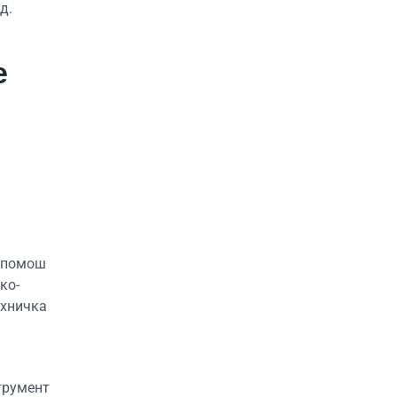
д.
е
а помош
ко-
ехничка
трумент