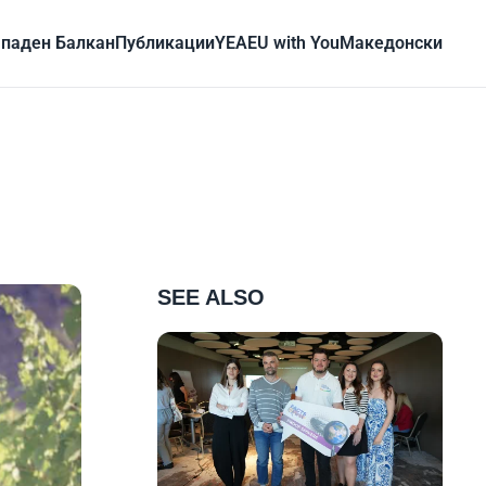
паден Балкан
Публикации
YEA
EU with You
Mакедонски
SEE ALSO