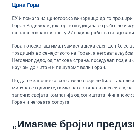
Црна Гора
ЕУ ѝ помага на црногорска винарница да го прошири 
Горан Радевиќ е доктор по медицина со работно иску
на рана возраст и преку 27 години работел во држав
Горан отсекогаш имал замисла дека еден ден ќе се в
традиција во семејството на Горан, а неговата љубо
Неговиот дедо, од таткова страна, поседувал лозје и
научам да читам и пишувам,“ вели Горан.
Но, да се започне со сопствено лозје не било така ле
минувале годините, помислата станала опсесија и, зае
започне својата компанија од соништата. Финансискат
Горан и неговата сопруга.
„Имавме бројни предиз