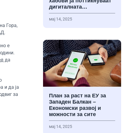
хабови ја поттикнуваат
дигиталната…
мај 14, 2025
на Гора,
АД.
но е
години.
ед да
о
а и да ја
одвиг за
План за раст на ЕУ за
Западен Балкан –
Економски развој и
можности за сите
мај 14, 2025