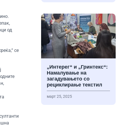
ино.
епак,
оци од
реќа,“ се
„Интерег“ и „Гринтекс“:
ј
Намалување на
родните
загадувањето со
н,
рециклирање текстил
та
март 25, 2025
нсултанти
ишна