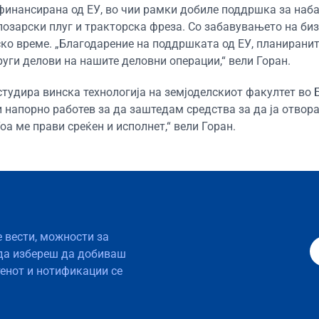
 финансирана од ЕУ, во чии рамки добиле поддршка за наб
озарски плуг и тракторска фреза. Со забавувањето на биз
ко време. „Благодарение на поддршката од ЕУ, планиранит
уги делови на нашите деловни операции,“ вели Горан.
 студира винска технологија на земјоделскиот факултет во 
и напорно работев за да заштедам средства за да ја отвор
оа ме прави среќен и исполнет,“ вели Горан.
е вести, можности за
да избереш да добиваш
тенот и нотификации се