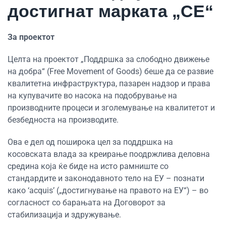
достигнат марката „CE“
За проектот
Целта на проектот „Поддршка за слободно движење
на добра“ (Free Movement of Goods) беше да се развие
квалитетна инфраструктура, пазарен надзор и права
на купувачите во насока на подобрување на
производните процеси и зголемување на квалитетот и
безбедноста на производите.
Ова е дел од поширока цел за поддршка на
косовската влада за креирање поодржлива деловна
средина која ќе биде на исто рамниште со
стандардите и законодавното тело на ЕУ – познати
како ‘acquis’ („достигнување на правото на ЕУ“) – во
согласност со барањата на Договорот за
стабилизација и здружување.