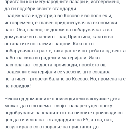
пристапи кон меѓународните пазари и, истовремено,
да ги подобри своите стандарди.
Градежната индустрија во Косово е во полн ек и,
истовремено, е главен придонесувач за економски
раст. Ова, главно, се должи на побарувачката за
домување во главниот град Приштина, како и во
останатите поголеми градови. Како што
побарувачката расте, така расте и потребата од вешта
работна сила и градежни материјали. Иако
располагаат со доста производи, повеќето од
градежните материјали се увезени, што создава
негативен трговски баланс во Косово. Но, промената е
на повидок!
Некои од домашните производители заклучиле дека
можат да го зголемат својот пазарен удел преку
подобрување на квалитетот на нивните производи со
цел да ги исполнат стандардите на ЕУ, а тоа, пак,
резултирало со отворање на пристапот до