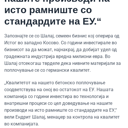
исто рамниште со
стандардите на ЕУ.“
Запознајте се со Шалај, семеен бизнис кој оперира од
Истог во западно Косово. Со години инвестирале во
бизнисот за да можат, најнакрај, да добијат удел од
градежната индустрија вредна милиони евра. Во
Шалај отсекогаш тврделе дека нивните материјали за
поплочување се со германски квалитет.
„Квалитетот на нашето бетонско поплочување
соодветствува на оној во остатокот на ЕУ. Нашата
компанија со години инвестира во технологија и
внатрешни процеси со цел доведување на нашите
производи на исто рамниште со стандардите на ЕУ,“
вели Ендрит Шалај, менаџер за контрола на квалитет
во компанијата.