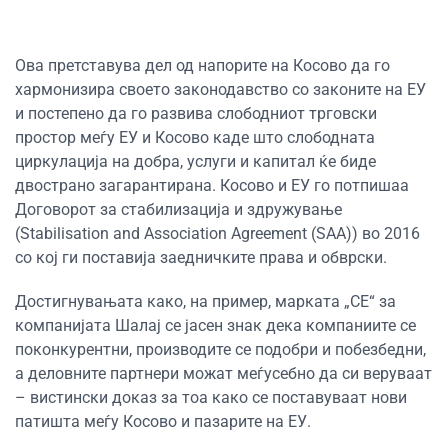
Ова претставува дел од напорите на Косово да го
хармонизира своето законодавство со законите на ЕУ
и постепено да го развива слободниот трговски
простор меѓу ЕУ и Косово каде што слободната
циркулација на добра, услуги и капитал ќе биде
двострано загарантирана. Косово и ЕУ го потпишаа
Договорот за стабилизација и здружување
(Stabilisation and Association Agreement (SAA)) во 2016
со кој ги поставија заедничките права и обврски.
Достигнувањата како, на пример, марката „CE“ за
компанијата Шалај се јасен знак дека компаниите се
поконкурентни, производите се подобри и побезбедни,
а деловните партнери можат меѓусебно да си веруваат
– вистински доказ за тоа како се поставуваат нови
патишта меѓу Косово и пазарите на ЕУ.