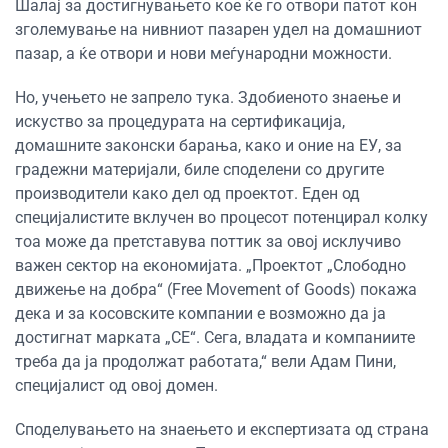
Шалај за достигнувањето кое ќе го отвори патот кон
зголемување на нивниот пазарен удел на домашниот
пазар, а ќе отвори и нови меѓународни можности.
Но, учењето не запрело тука. Здобиеното знаење и
искуство за процедурата на сертификација,
домашните законски барања, како и оние на ЕУ, за
градежни материјали, биле споделени со другите
производители како дел од проектот. Еден од
специјалистите вклучен во процесот потенцирал колку
тоа може да претставува поттик за овој исклучиво
важен сектор на економијата. „Проектот „Слободно
движење на добра“ (Free Movement of Goods) покажа
дека и за косовските компании е возможно да ја
достигнат марката „CE“. Сега, владата и компаниите
треба да ја продолжат работата,“ вели Адам Пини,
специјалист од овој домен.
Споделувањето на знаењето и експертизата од страна