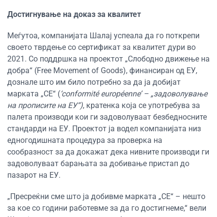
Достигнување на доказ за квалитет
Меѓутоа, компанијата Шалај успеала да го поткрепи
своето тврдење со сертификат за квалитет дури во
2021. Со поддршка на проектот „Слободно движење на
добра“ (Free Movement of Goods), финансиран од ЕУ,
дознале што им било потребно за да ја добијат
марката „CE“ (
‘conformité européenne’ – „задоволување
на прописите на ЕУ“)
, кратенка која се употребува за
палета производи кои ги задоволуваат безбедносните
стандарди на ЕУ. Проектот ја водел компанијата низ
едногодишната процедура за проверка на
сообразност за да докажат дека нивните производи ги
задоволуваат барањата за добивање пристап до
пазарот на ЕУ.
„Пресреќни сме што ја добивме марката „CE“ – нешто
за кое со години работевме за да го достигнеме,“ вели