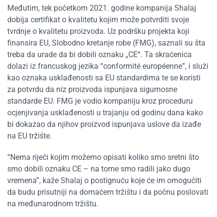
Međutim, tek početkom 2021. godine kompanija Shalaj
dobija certifikat o kvalitetu kojim može potvrditi svoje
tvrdnje o kvalitetu proizvoda. Uz podršku projekta koji
finansira EU, Slobodno kretanje robe (FMG), saznali su šta
treba da urade da bi dobili oznaku „CE“. Ta skraćenica
dolazi iz francuskog jezika “conformité européenne”, i služi
kao oznaka usklađenosti sa EU standardima te se koristi
za potvrdu da niz proizvoda ispunjava sigurnosne
standarde EU. FMG je vodio kompaniju kroz proceduru
ocjenjivanja usklađenosti u trajanju od godinu dana kako
bi dokazao da njihov proizvod ispunjava uslove da izađe
na EU tržište.
“Nema riječi kojim možemo opisati koliko smo sretni što
smo dobili oznaku CE – na tome smo radili jako dugo
vremena”, kaže Shalaj o postignuću koje će im omogućiti
da budu prisutniji na domaćem tržištu i da počnu poslovati
na međunarodnom tržištu.