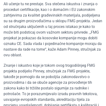
Ali učenje tu ne prestaje. Sva stečena iskustva i znanja o
proceduri certifikacije, kao i o domaćim i EU zakonskim
zahtjevima za kvalitet građevinskih materijala, podijeljena
su sa drugim proizvođačima u sklopu FMG projekta. Jedan
od stručnjaka uključenih u taj proces istakao je kako to
može biti podsticaj ovom važnom sektoru privrede. „FMG
projekat je pokazao da kosovske kompanije mogu dobiti
oznaku CE. Sada vlada i pojedinačne kompanije moraju da
nastave da rade na tome“, kaže Adam Pinney, stručnjak za
ovu oblast.
Znanje i iskustvo koje je tokom ovog trogodišnjeg FMG
projekta podijelio Pinney, stručnjak za FMG projekte,
takođe je pomoglo da se poboljša zakonodavstvo o
proizvodima i da se obuče agencije za provođenje tih
zakona kako bi tržište postalo sigurnije za radnike i
potrošače. To je porazumijevalo izradu pravnih tekstova,
usvajanje evropskih standarda, akreditaciju tijela za
procjenu usaglašenosti, dobijanje sertifikata o kalibraciji i