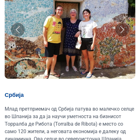
Србија
Млад претприемач од Србија патува во малечко селце
во Шпанија за да ја научи уметноста на бизнисот
Торралба де Рибота (Torralba de Ribota) е место со
само 120 жители, а неговата економија е далеку од
динамична. Ова селце во североисточна Шпанија