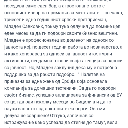
поседува само еден бар, а агростопанството е
основниот извор на примања за мештаните. Посекако,
триесет и едно годишниот српски претприемач,
Младен Савковиќ, токму тука одлучил да помине цел
еден месец за да ги подобри своите бизнис вештини.
Младен е професионалец во доменот на односи со
јавноста кој, по десет години работа во новинарство, а
и како хонорарец за односи за јавност и културни
активности, неодамна отвори своја агенција за односи
со јавност. Но, Младен заклучил дека му е потребна
поддршка за да работи подобро. “ Налетав на
приказна за една жена од Србија која основала
компанија за домашни тестенини. За да го подобри
својот бизнис, успешно аплицирала за финансии од ЕУ
со цел да оди неколку месеци во Сицилија и да го
научи занаетот од локалните експерти. Ова ми
делуваше совршено! Оттука, започнав со
истражување како успеала да стигне до таму“, вели