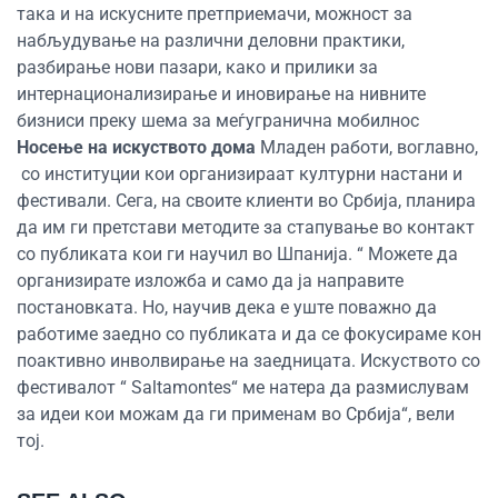
така и на искусните претприемачи, можност за
набљудување на различни деловни практики,
разбирање нови пазари, како и прилики за
интернационализирање и иновирање на нивните
бизниси преку шема за меѓугранична мобилнос
Носење на искуството дома
Младен работи, воглавно,
со институции кои организираат културни настани и
фестивали. Сега, на своите клиенти во Србија, планира
да им ги претстави методите за стапување во контакт
со публиката кои ги научил во Шпанија. “ Можете да
организирате изложба и само да ја направите
постановката. Но, научив дека е уште поважно да
работиме заедно со публиката и да се фокусираме кон
поактивно инволвирање на заедницата. Искуството со
фестивалот “ Saltamontes“ ме натера да размислувам
за идеи кои можам да ги применам во Србија“, вели
тој.