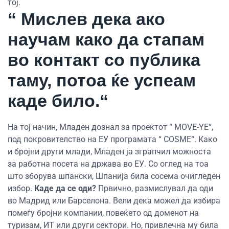
тој.
“ Мислев дека ако
научам како да стапам
во контакт со публика
таму, потоа ќе успеам
каде било.“
На тој начин, Младен дознал за проектот “ MOVE-YE“,
под покровителство на ЕУ програмата “ COSME“. Како
и бројни други млади, Младен ја зграпчил можноста
за работна посета на држава во ЕУ. Со оглед на тоа
што зборува шпански, Шпанија била сосема очигледен
избор.
Каде да се оди?
Првично, размислувал да оди
во Мадрид или Барселона. Вели дека можел да избира
помеѓу бројни компании, повеќето од доменот на
туризам, ИТ или други сектори. Но, привлечна му била