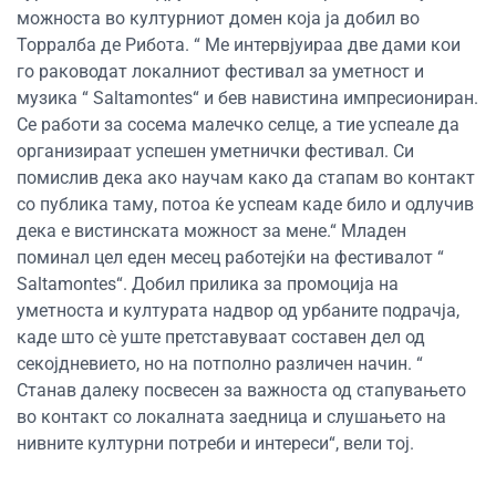
можноста во културниот домен која ја добил во
Торралба де Рибота. “ Ме интервјуираа две дами кои
го раководат локалниот фестивал за уметност и
музика “ Saltamontes“ и бев навистина импресиониран.
Се работи за сосема малечко селце, а тие успеале да
организираат успешен уметнички фестивал. Си
помислив дека ако научам како да стапам во контакт
со публика таму, потоа ќе успеам каде било и одлучив
дека е вистинската можност за мене.“ Младен
поминал цел еден месец работејќи на фестивалот “
Saltamontes“. Добил прилика за промоција на
уметноста и културата надвор од урбаните подрачја,
каде што сè уште претставуваат составен дел од
секојдневието, но на потполно различен начин. “
Станав далеку посвесен за важноста од стапувањето
во контакт со локалната заедница и слушањето на
нивните културни потреби и интереси“, вели тој.