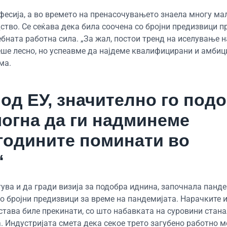
офесија, а во времето на пренасочувањето знаела многу ма
ство. Се сеќава дека била соочена со бројни предизвици п
бната работна сила. „За жал, постои тренд на иселување 
еше лесно, но успеавме да најдеме квалифицирани и амби
ма.
од ЕУ, значително го под
могна да ги надминеме
 годините поминати во
“
ува и да гради визија за подобра иднина, започнала панд
о бројни предизвици за време на пандемијата. Нарачките 
става биле прекинати, со што набавката на суровини стан
. Индустријата смета дека секое трето загубено работно м