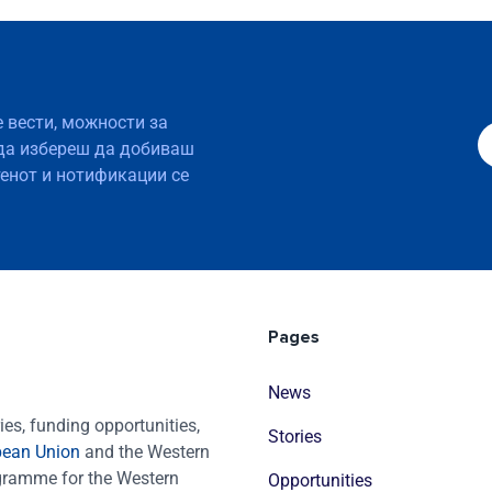
е вести, можности за
да избереш да добиваш
тенот и нотификации се
Pages
News
es, funding opportunities,
Stories
pean Union
and the Western
ogramme for the Western
Opportunities