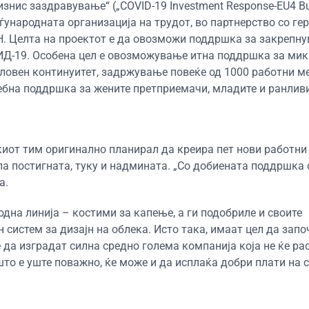
знис заздравување“ („COVID-19 Investment Response-EU4 B
еѓународната организација на трудот, во партнерство со г
 ОН. Целта на проектот е да овозможи поддршка за закрепн
ИД-19. Особена цел е овозможување итна поддршка за мик
еловен континуитет, задржување повеќе од 1000 работни м
себна поддршка за жените претприемачи, младите и ранливи
киот тим оригинално планирал да креира пет нови работни
а постигната, туку и надмината. „Со добиената поддршка о
а.
одна линија – костими за капење, а ги подобриле и своите
систем за дизајн на облека. Исто така, имаат цел да запо
е да изградат силна средно голема компанија која не ќе ра
што е уште поважно, ќе може и да исплаќа добри плати на 