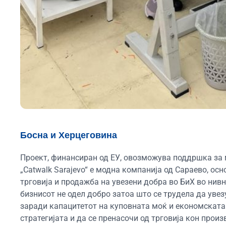
Босна и Херцеговина
Проект, финансиран од ЕУ, овозможува поддршка за м
„Catwalk Sarajevo“ е модна компанија од Сараево, ос
трговија и продажба на увезени добра во БиХ во нивн
бизнисот не одел добро затоа што се трудела да увез
заради капацитетот на куповната моќ и економската 
стратегијата и да се пренасочи од трговија кон произ