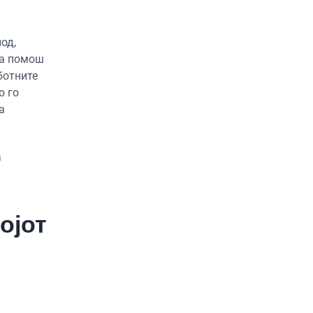
од,
ка помош
ботните
о го
а
а
ојот