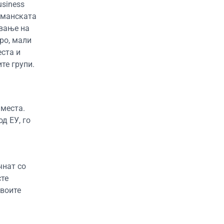
usiness
ерманската
ување на
ро, мали
еста и
те групи.
 места.
д ЕУ, го
чнат со
сте
своите