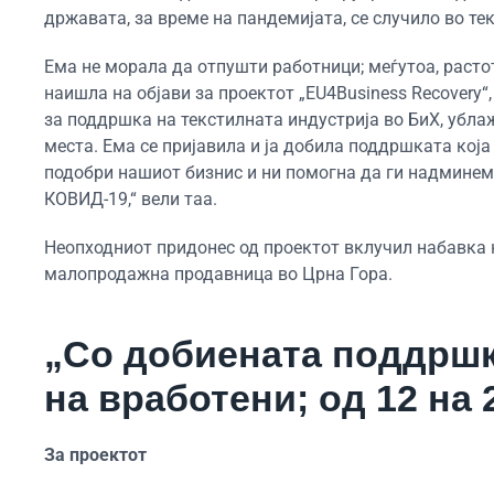
државата, за време на пандемијата, се случило во те
Ема не морала да отпушти работници; меѓутоа, растот
наишла на објави за проектот „EU4Business Recovery
за поддршка на текстилната индустрија во БиХ, убла
места. Ема се пријавила и ја добила поддршката која
подобри нашиот бизнис и ни помогна да ги надминем
КОВИД-19,“ вели таа.
Неопходниот придонес од проектот вклучил набавка 
малопродажна продавница во Црна Гора.
„Со добиената поддршка
на вработени; од 12 на 
За проектот