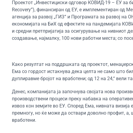
Проектот „Инвестициски одговор КОВИД-19 – ЕУ за би
Recovery”), финансиран од ЕУ, е имплементиран од М
агенција за развој „ГИЗ“ и Програмата за развој на
економијата на БиХ од ефектите на пандемијата КОВ
и средни претпријатија за осигурување на нивниот д
создавање, најмалку, 100 нови работни места; со по
Како резултат на поддршката од проектот, менаџерс
Ема со гордост истакнува дека целта не само што бил
дуплиравме бројот на вработени; од 12 на 24,“ вели та
Денес, компанијата ја започнува својата нова произв
производствени процеси преку набавка на оперативен 
извоз кон земјите во ЕУ. Според Ема, нивната визија 
премногу, но ќе може да оствари доволно профит, а, 
вработени.