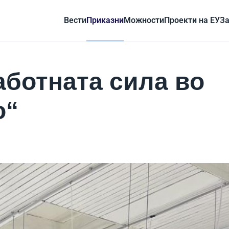
Вести
Приказни
Можности
Проекти на ЕУ
За
аботната сила во
o“