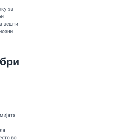
лку за
ри
на вешти
циозни
обри
емијата
и
ала
есто во