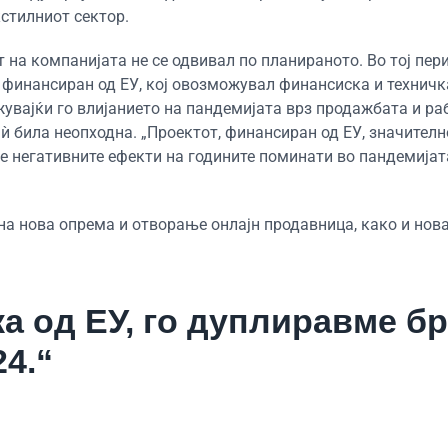
кстилниот сектор.
 на компанијата не се одвивал по планираното. Во тој пери
“, финансиран од ЕУ, кој овозможувал финансиска и технич
жувајќи го влијанието на пандемијата врз продажбата и ра
 ѝ била неопходна. „Проектот, финансиран од ЕУ, значителн
е негативните ефекти на годините поминати во пандемијат
на нова опрема и отворање онлајн продавница, како и нов
 од ЕУ, го дуплиравме бр
24.“