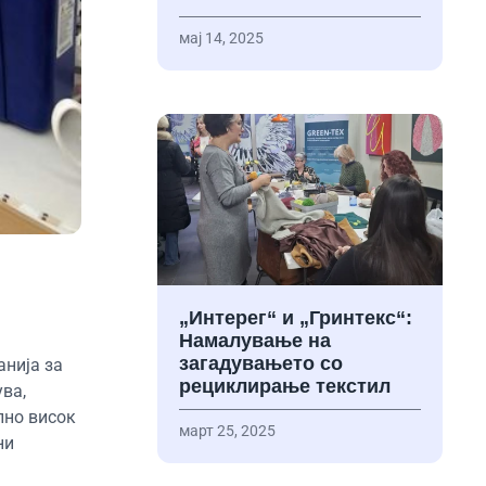
мај 14, 2025
„Интерег“ и „Гринтекс“:
Намалување на
загадувањето со
анија за
рециклирање текстил
ва,
лно висок
март 25, 2025
ни