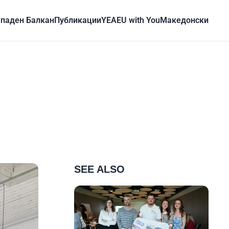
паден Балкан
Публикации
YEA
EU with You
Mакедонски
SEE ALSO