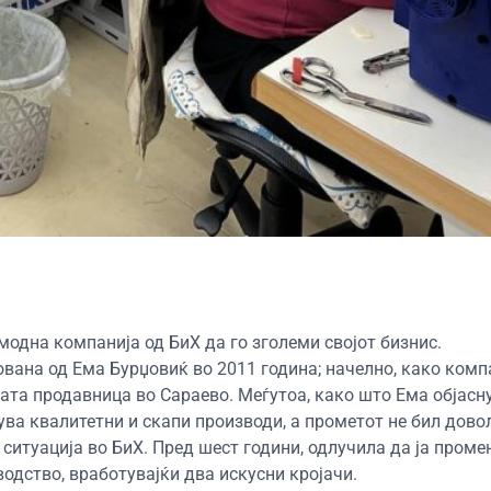
одна компанија од БиХ да го зголеми својот бизнис.
нована од Ема Бурџовиќ во 2011 година; начелно, како комп
ата продавница во Сараево. Меѓутоа, како што Ема објасну
ува квалитетни и скапи производи, а прометот не бил дово
ситуација во БиХ. Пред шест години, одлучила да ја проме
водство, вработувајќи два искусни кројачи.