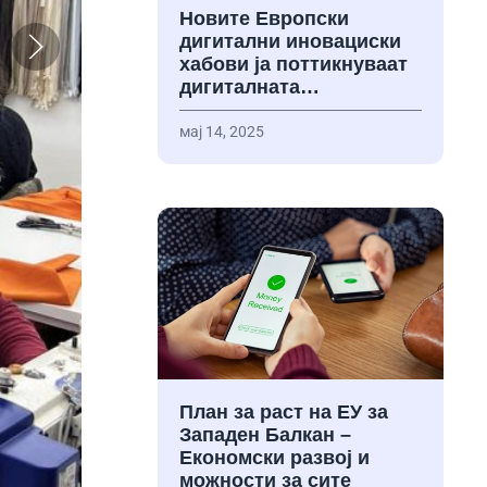
Новите Европски
дигитални иновациски
хабови ја поттикнуваат
дигиталната…
мај 14, 2025
План за раст на ЕУ за
Западен Балкан –
Економски развој и
можности за сите