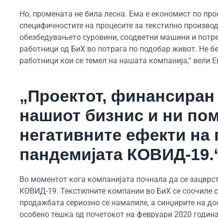
Но, промената не била лесна. Ема е економист по пр
специфичностите на процесите за текстилно производ
обезбедувањето суровини, соодветни машини и потре
работници од БиХ во потрага по подобар живот. Не б
работници кои се темел на нашата компанија,“ вели Е
„Проектот, финансиран 
нашиот бизнис и ни по
негативните ефекти на
пандемијата КОВИД-19.
Во моментот кога компанијата почнала да се зацврст
КОВИД-19. Текстилните компании во БиХ се соочиле с
продажбата сериозно се намалиле, а синџирите на до
особено тешка од почетокот на февруари 2020 година