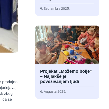
9. Septembra 2025.
Projekat „Možemo bolje“
– Najlakše je
povezivanjem ljudi
o-prodajno
bjašnjava,
6. Augusta 2025.
sok zbog
i da se