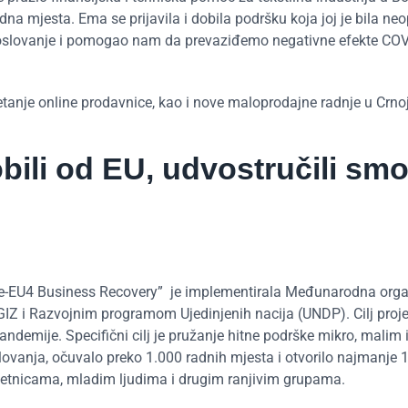
dna mjesta. Ema se prijavila i dobila podršku koja joj je bila n
e poslovanje i pomogao nam da prevaziđemo negativne efekte CO
tanje online prodavnice, kao i nove maloprodajne radnje u Crnoj
ili od EU, udvostručili smo
se-EU4 Business Recovery” je implementirala Međunarodna orga
Z i Razvojnim programom Ujedinjenih nacija (UNDP). Cilj proje
emije. Specifični cilj je pružanje hitne podrške mikro, malim 
lovanja, očuvalo preko 1.000 radnih mjesta i otvorilo najmanje 
etnicama, mladim ljudima i drugim ranjivim grupama.