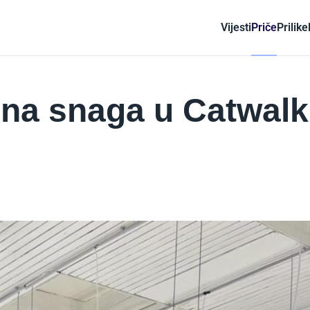
Vijesti
Priče
Prilike
na snaga u Catwalk