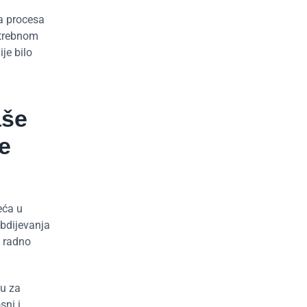
ma procesa
otrebnom
je bilo
aše
e
eća u
abdijevanja
e radno
vu za
sni i