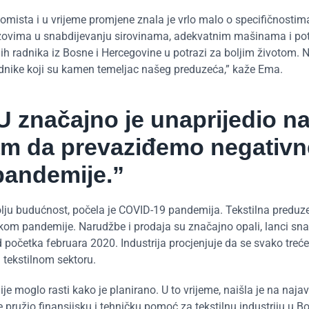
nomista i u vrijeme promjene znala je vrlo malo o specifičnosti
zazovima u snabdijevanju sirovinama, adekvatnim mašinama i p
 radnika iz Bosne i Hercegovine u potrazi za boljim životom. Ni
radnike koji su kamen temeljac našeg preduzeća,” kaže Ema.
EU značajno je unaprijedio n
am da prevaziđemo negativn
pandemije.”
bolju budućnost, počela je COVID-19 pandemija. Tekstilna preduz
okom pandemije. Narudžbe i prodaja su značajno opali, lanci sn
d početka februara 2020. Industrija procjenjuje da se svako treć
 tekstilnom sektoru.
e moglo rasti kako je planirano. U to vrijeme, naišla je na naja
e pružio finansijsku i tehničku pomoć za tekstilnu industriju u Bo