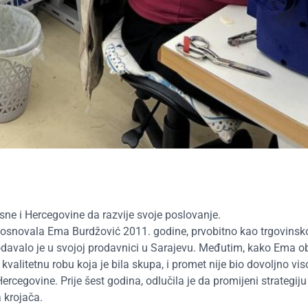
ne i Hercegovine da razvije svoje poslovanje.
e osnovala Ema Burdžović 2011. godine, prvobitno kao trgovinsk
odavalo je u svojoj prodavnici u Sarajevu. Međutim, kako Ema o
i kvalitetnu robu koja je bila skupa, i promet nije bio dovoljno vi
egovine. Prije šest godina, odlučila je da promijeni strategiju 
 krojača.