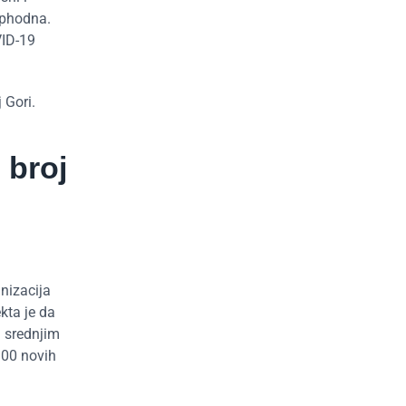
eophodna.
VID-19
 Gori.
 broj
nizacija
kta je da
i srednjim
100 novih