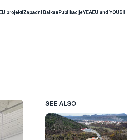
EU projekti
Zapadni Balkan
Publikacije
YEA
EU and YOU
BIH
SEE ALSO