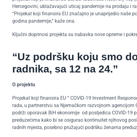
Hercegovini, ublažavajući uticaj pandemije na prodaju i ra
“Projekat koji finansira EU značajno je unaprijedio naš
godina pandemije,” kaže ona.
Ključni doprinosi projekta su nabavka nove opreme i pokre
“Uz podršku koju smo dob
radnika, sa 12 na 24.”
O projektu
Projekat koji finansira EU “ COVID-19 Investment Respon
rada, u partnerstvu sa Njemačkom razvojnom agencijom GI
podrži oporavak BiH ekonomije od posljedica COVID-19 pand
preduzećima kako bi se osigurao kontinuitet njihovog pos
radnih mjesta, posebno pružajući podršku ženama preduz