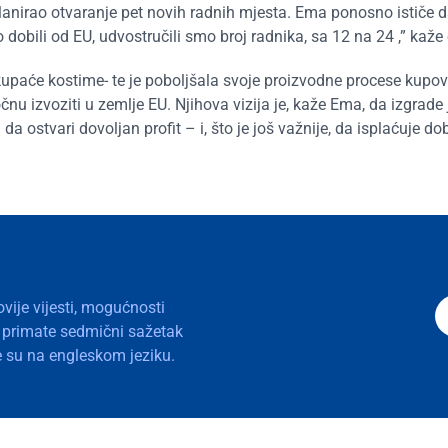
anirao otvaranje pet novih radnih mjesta. Ema ponosno ističe da 
obili od EU, udvostručili smo broj radnika, sa 12 na 24 ,” kaže
 kupaće kostime- te je poboljšala svoje proizvodne procese kup
čnu izvoziti u zemlje EU. Njihova vizija je, kaže Ema, da izgrade
 da ostvari dovoljan profit – i, što je još važnije, da isplaćuje do
ovije vijesti, mogućnosti
a primate sedmični sažetak
nje su na engleskom jeziku.