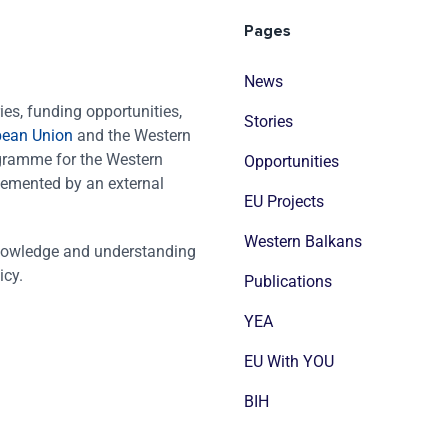
Pages
News
es, funding opportunities,
Stories
pean Union
and the Western
ogramme for the Western
Opportunities
emented by an external
EU Projects
Western Balkans
nowledge and understanding
icy.
Publications
YEA
EU With YOU
BIH