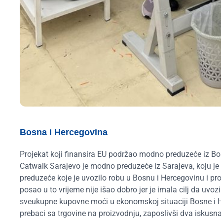
Bosna i Hercegovina
Projekat koji finansira EU podržao modno preduzeće iz Bos
Catwalk Sarajevo je modno preduzeće iz Sarajeva, koju j
preduzeće koje je uvozilo robu u Bosnu i Hercegovinu i pr
posao u to vrijeme nije išao dobro jer je imala cilj da uvoz
sveukupne kupovne moći u ekonomskoj situaciji Bosne i Herc
prebaci sa trgovine na proizvodnju, zaposlivši dva iskusna