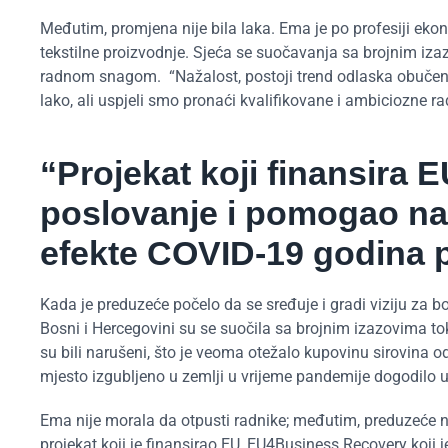
Međutim, promjena nije bila laka. Ema je po profesiji eko
tekstilne proizvodnje. Sjeća se suočavanja sa brojnim i
radnom snagom. “Nažalost, postoji trend odlaska obučenih
lako, ali uspjeli smo pronaći kvalifikovane i ambiciozne 
“Projekat koji finansira 
poslovanje i pomogao n
efekte COVID-19 godina 
Kada je preduzeće počelo da se sređuje i gradi viziju za 
Bosni i Hercegovini su se suočila sa brojnim izazovima t
su bili narušeni, što je veoma otežalo kupovinu sirovina o
mjesto izgubljeno u zemlji u vrijeme pandemije dogodilo u
Ema nije morala da otpusti radnike; međutim, preduzeće nij
projekat koji je finansirao EU, EU4Business Recovery koji j