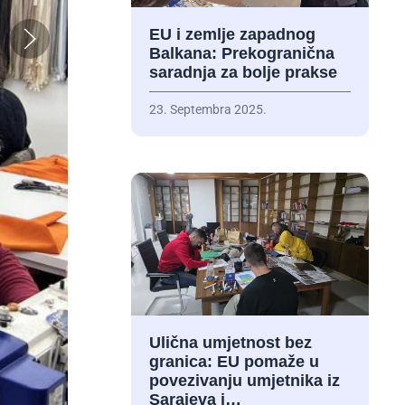
EU i zemlje zapadnog
Balkana: Prekogranična
saradnja za bolje prakse
23. Septembra 2025.
Ulična umjetnost bez
granica: EU pomaže u
povezivanju umjetnika iz
Sarajeva i…