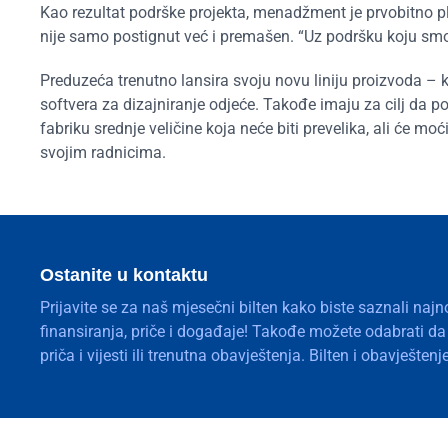
Kao rezultat podrške projekta, menadžment je prvobitno pl
nije samo postignut već i premašen. “Uz podršku koju smo d
Preduzeća trenutno lansira svoju novu liniju proizvoda –
softvera za dizajniranje odjeće. Takođe imaju za cilj da po
fabriku srednje veličine koja neće biti prevelika, ali će moći
svojim radnicima.
Ostanite u kontaktu
Prijavite se za naš mjesečni bilten kako biste saznali najn
finansiranja, priče i događaje! Takođe možete odabrati d
priča i vijesti ili trenutna obavještenja. Bilten i obavješte