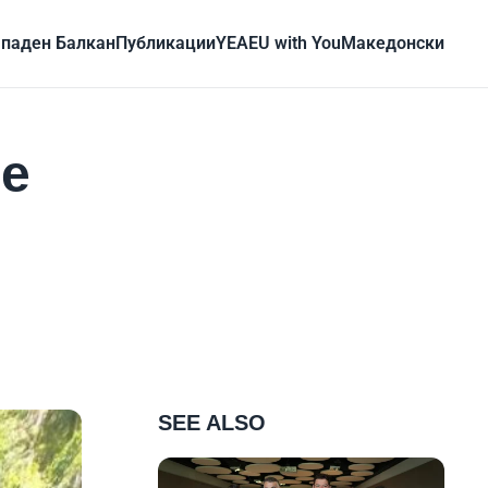
паден Балкан
Публикации
YEA
EU with You
Mакедонски
ње
SEE ALSO