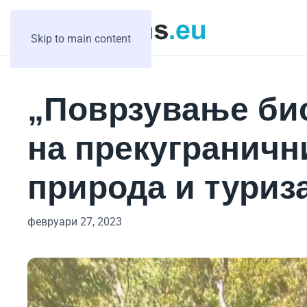
Skip to main content
„Поврзување би
на прекуграничн
природа и туриз
февруари 27, 2023