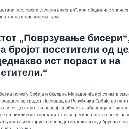
стани насловени „зелени викенди“, кои обединиле значаен
лна храна и планински тури.
ктот „Поврзување бисери“
а бројот посетители од ц
деднакво ист пораст и на
етители.“
ботка помеѓу Србија и Северна Македонија кој се имплеме
спроведен од градот Лесковац во Република Србија во парт
о и со Центарот за развој за областа Јабланица и Пчиња.
ње на видливоста и квалитетот на регионалната прекугра
ултурното и историско наследство; како и подобрување на
Крива Паланка.