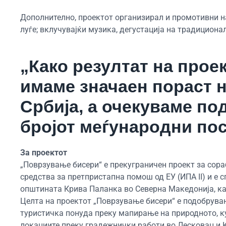
Дополнително, проектот организирал и промотивни на
луѓе; вклучувајќи музика, дегустација на традициона
„Како резултат на прое
имаме значаен пораст н
Србија, а очекуваме по
бројот меѓународни пос
За проектот
„Поврзување бисери“ е прекуграничен проект за сора
средства за претпристапна помош од ЕУ (ИПА II) и е 
општината Крива Паланка во Северна Македонија, как
Целта на проектот „Поврзување бисери“ е подобрува
туристичка понуда преку мапирање на природното, к
локациите преку градежнички работи во Лесковац и 