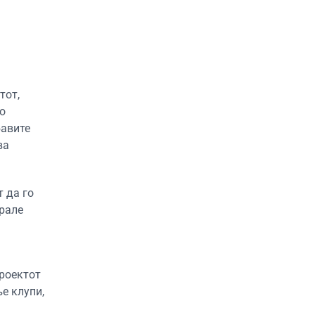
тот,
о
бавите
ва
т да го
ирале
проектот
е клупи,