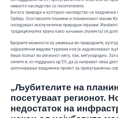
нивното наследство со посетителите.
Богата природа и културно наследство се заеднички 
Србија. Осоговските планини и планинскиот масив К
поседуваат исклучителни природни пејзажи. Изобилст
традиционална храна како
качамак (палента)
се доп
Бројните можности за уживање во природните, култу
најразлични видови туризам кои ја задоволуваат љуб
беше познат во регионот ниту, пак, меѓународно. Зат
силите и, со поддршка од ЕУ, да ја направат оваа де
започнување заеднички проект за прекугранична сор
„Љубителите на планин
посетуваат регионот. Н
недостаток на инфраст