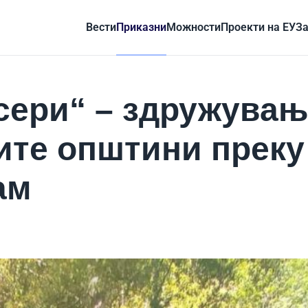
Вести
Приказни
Можности
Проекти на ЕУ
За
сери“ – здружува
ите општини преку
ам