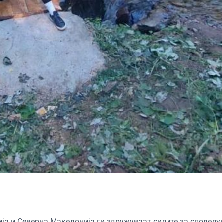
ија и Северна Македонија ги здружуваат силите за сподел