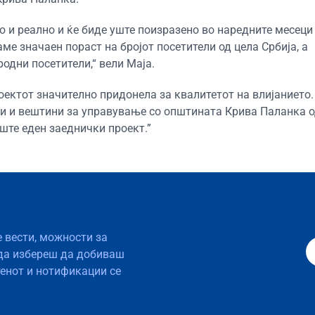
о и реално и ќе биде уште поизразено во наредните месеци 
ме значаен пораст на бројот посетители од цела Србија, а
одни посетители,“ вели Маја.
оектот значително придонела за квалитетот на влијанието.
ви и вештини за управување со општината Крива Паланка 
ште еден заеднички проект.”
е вести, можности за
да избереш да добиваш
тенот и нотификации се