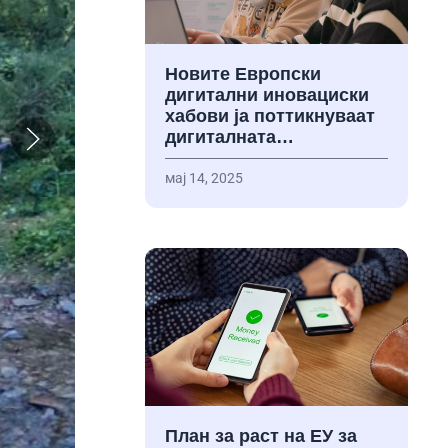
Новите Европски
дигитални иновациски
хабови ја поттикнуваат
дигиталната…
мај 14, 2025
План за раст на ЕУ за