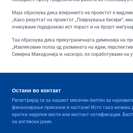
Маја објаснува дека влијанието на проектот е видлив
„Како резултат на проектот „Поврзување бисери“, има
очекуваме подеднакво ист пораст и на бројот меѓунар
Таа објаснува дека прекуграничната димензија на пр
„Извлековме полза од размената на идеи, перспекти
Северна Македонија и, наскоро, ќе соработуваме на у
Остани во контакт
Регистрирај се за нашиот месечен билтен за најновит
финансирање приказни и настани! Исто така можеш 
кратки неделни вести или инстант нотификации. Бил
на англиски јазик.