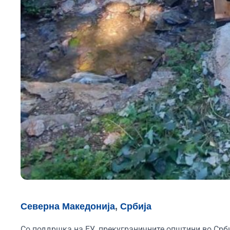
Северна Македонија
,
Србија
Со поддршка на ЕУ, прекуграничните општини во Срб