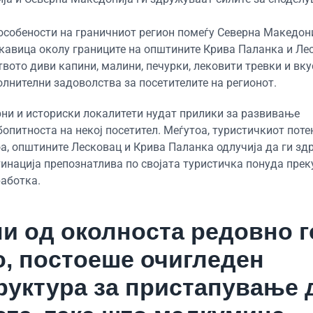
особености на граничниот регион помеѓу Северна Македони
укавица околу границите на општините Крива Паланка и Ле
вото диви капини, малини, печурки, лековити тревки и вку
олнителни задоволства за посетителите на регионот.
рни и историски локалитети нудат прилики за развивање
опитноста на некој посетител. Меѓутоа, туристичкиот поте
оа, општините Лесковац и Крива Паланка одлучија да ги зд
стинација препознатлива по својата туристичка понуда прек
аботка.
и од околноста редовно г
о, постоеше очигледен
руктура за пристапување 