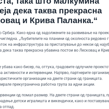
ста, така што малкумина
еја дека таква прекрасна
овац и Крива Паланка.“
о Србија. Како една од задолжените за развивање на проек
очигледна. „Љубителите на планини од околноста редовно г
аток на инфраструктура за пристапување до некои од нају
а дека таква прекрасна убавина постои во Лесковац и Кри
 убава како бисер, па, оттука, градовите одлучиле проекто
а активности и интервенции. Најпрво, партнерите организ
ристичките организации на двете страни од границата.
ирале прекугранична работна група за идни акции.
ервенции од помал размер. На двете страни од границата, 
радење детски игралишта и викендички, како и поставувањ
а отпад.