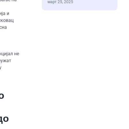
март 25, 2025
ја и
сковац
сна
нцијал не
ружат
у
о
до