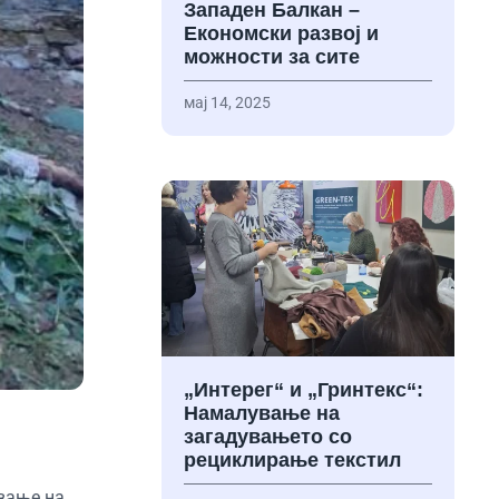
Западен Балкан –
Економски развој и
можности за сите
мај 14, 2025
„Интерег“ и „Гринтекс“:
Намалување на
загадувањето со
рециклирање текстил
ување на