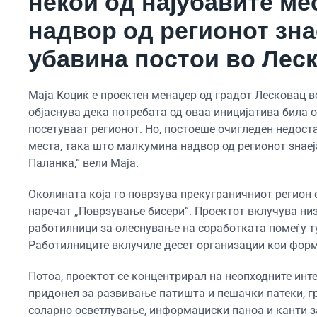
некои од најубавите ме
надвор од регионот зна
убавина постои во Леск
Маја Коциќ е проектен менаџер од градот Лесковац в
објаснува дека потребата од оваа иницијатива била 
посетуваат регионот. Но, постоеше очигледен недост
места, така што малкумина надвор од регионот знаеј
Паланка,“ вели Маја.
Околината која го поврзува прекуграничниот регион е
наречат „Поврзување бисери“. Проектот вклучува низ
работилници за олеснување на соработката помеѓу ту
Работилниците вклучиле десет организации кои форм
Потоа, проектот се концентрирал на неопходните инт
придонел за развивање патишта и пешачки патеки, г
соларно осветлување, информациски паноа и канти з