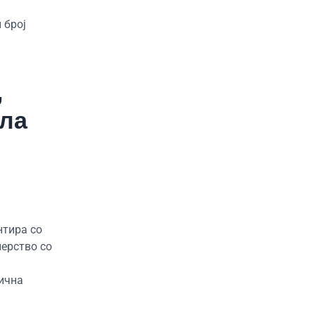
 број
,
ела
нтира со
нерство со
нична