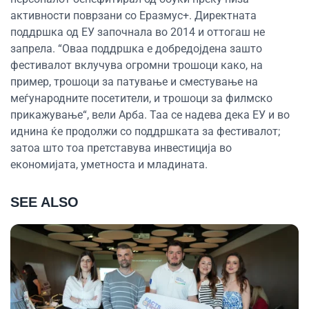
активности поврзани со Еразмус+. Директната
поддршка од ЕУ започнала во 2014 и оттогаш не
запрела. “Оваа поддршка е добредојдена зашто
фестивалот вклучува огромни трошоци како, на
пример, трошоци за патување и сместување на
меѓународните посетители, и трошоци за филмско
прикажување“, вели Арба. Таа се надева дека ЕУ и во
иднина ќе продолжи со поддршката за фестивалот;
затоа што тоа претставува инвестиција во
економијата, уметноста и младината.
SEE ALSO