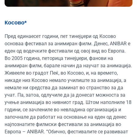
Косово*
Пред единаесет години, пет тинејџери од Косово
основаа фестивал за анимиран филм. Денес, ANIBAR е
еден од водечките фестивали од овој вид во Европа.
Во 2005 година, петорица тинејџери, фанови на
анимиран филм, барале начин да научат за анимација.
Живееле во градот Пеќ, во Косово, и, на времето,
никаде низ Косово немало училиште за анимација, а
немале ни средства да заминат во странство за да
учат. Па, затоа, одлучиле да ја донесат можноста за
учење анимација во нивниот град. Штом наполниле 18
години, се зачлениле во невладина организација и
започнале да работат на основање на еден од денес
најпознатите филмски фестивали за анимација во
Европа – ANIBAR. “Обично, фестивалите се развиваат