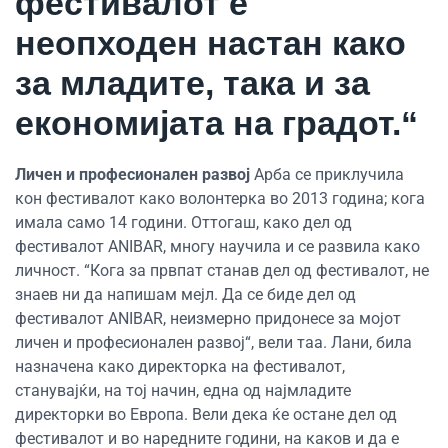
фестивалот е
неопходен настан како
за младите, така и за
економијата на градот.“
Личен и професионален развој
Арба се приклучила
кон фестивалот како волонтерка во 2013 година; кога
имала само 14 години. Оттогаш, како дел од
фестивалот ANIBAR, многу научила и се развила како
личност. “Кога за првпат станав дел од фестивалот, не
знаев ни да напишам мејл. Да се биде дел од
фестивалот ANIBAR, неизмерно придонесе за мојот
личен и професионален развој“, вели таа. Лани, била
назначена како директорка на фестивалот,
станувајќи, на тој начин, една од најмладите
директорки во Европа. Вели дека ќе остане дел од
фестивалот и во наредните години, на каков и да е