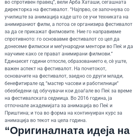
во спротивен правец“, вели Арба Хаташи, сегашната
директорка на фестивалот. “Најпрво, се започнува со
училиште за анимација каде што се учи техниката на
анимираниот филм, а потоа се организира фестивалот
за да се прикажат филмовите. Ние го направивме
спротивното: го основавме фестивалот со цел да
донесеме филмски и меѓународни ментори во Пеќ и да
научиме како се прават анимирани филмови.“
Единаесет години отпосле, образованието е, сè уште,
важен аспект на фестивалот. На почетокот,
основачите на фестивалот, заедно со други млади,
бенефитирале од “мастер часови и работилници“
обезбедени од обучувачи кои доаѓале во Пеќ за време
на фестивалската седмица. Во 2016 година, ја
отпочнале академијата за анимација во Пеќ и
Приштина; и тоа во форма на континуиран курс за
анимација во текот на цела година.
“Оригиналната идеја на