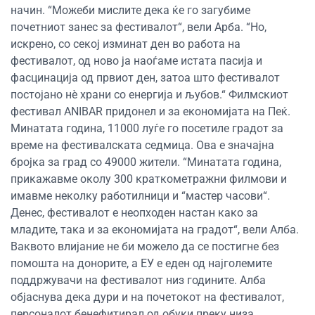
начин. “Можеби мислите дека ќе го загубиме
почетниот занес за фестивалот“, вели Арба. “Но,
искрено, со секој изминат ден во работа на
фестивалот, од ново ја наоѓаме истата пасија и
фасцинација од првиот ден, затоа што фестивалот
постојано нè храни со енергија и љубов.“ Филмскиот
фестивал ANIBAR придонел и за економијата на Пеќ.
Минатата година, 11000 луѓе го посетиле градот за
време на фестивалската седмица. Ова е значајна
бројка за град со 49000 жители. “Минатата година,
прикажавме околу 300 краткометражни филмови и
имавме неколку работилници и “мастер часови“.
Денес, фестивалот е неопходен настан како за
младите, така и за економијата на градот“, вели Алба.
Ваквото влијание не би можело да се постигне без
помошта на донорите, а ЕУ е еден од најголемите
поддржувачи на фестивалот низ годините. Алба
објаснува дека дури и на почетокот на фестивалот,
персоналот бенефитирал од обуки преку низа