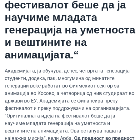
фестивалот беше да ја
научиме младата
генерација на уметноста
и вештините на
анимацијата.“
Академијата, ја обучува, денес, четвртата генерација
студенти, додека, пак, многумина од минатите
генерации веќе работат во филмскиот сектор за
анимација во Косово, а четворица од нив студираат во
држави во ЕУ. Академијата се финансира преку
фестивалот и преку поддржувачи на организацијата.
“Оригиналната идеја на фестивалот беше да ја
научиме младата генерација на уметноста и
вештините на анимацијата. Ова останува нашата
најважна мисија“, вели Арба.
Од предност во предност