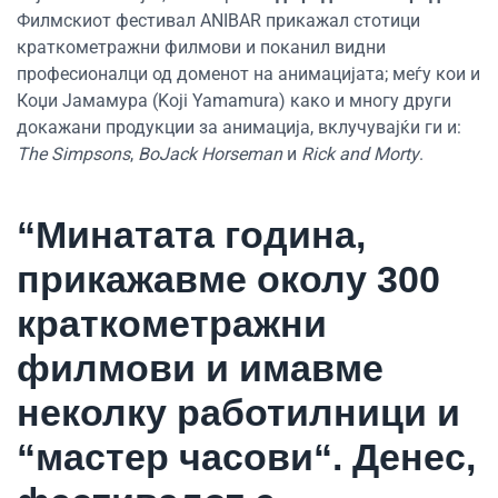
Филмскиот фестивал ANIBAR прикажал стотици
краткометражни филмови и поканил видни
професионалци од доменот на анимацијата; меѓу кои и
Коџи Јамамура (Koji Yamamura) како и многу други
докажани продукции за анимација, вклучувајќи ги и:
The Simpsons
,
BoJack Horseman
и
Rick and Morty
.
“Минатата година,
прикажавме околу 300
краткометражни
филмови и имавме
неколку работилници и
“мастер часови“. Денес,