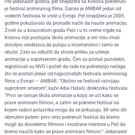
Pre jedanaest godina, pet tinejdžera sa Kosova pokrenulo
je festival animiranog filma. Danas je ANIBAR jedan od
vodećih festivala te vrste u Evropi. Pet tinejdžera je 2005.
godine pokušavalo da pronađe način da nauče animaciju.
Živeli su u kosovskom gradu Peći i u to vreme nigde na
Kosovu nije postojala škola animacije, a oni nisu imali
dovoljno sredstava da putuju u inostranstvo i tamo se
obuče. Zato su odlučili da stvore priliku za učenje
animacije u sopstvenom gradu. Čim su postali punoletni,
registrovali su NVO i počeli da rade na pokretanju nečega
što će postati jedan od najpoznatijih festivala animiranog
filma u Evropi — ANIBAR. “Obično se festivali razvijaju
suprotnim smerom“, kaže Arba Hataši, direktorka festivala.
“Prvo se osnuje škola animacije u kojoj se uči kako se
prave animirani filmovi, a zatim se pokrene festival na
kojem radovi polaznika mogu da se prikazuju. Mi smo išli
obrnutim putem: prvo smo pokrenuli festival da bismo
mogli da dovedemo filmove i inostrane mentore u Peć da
bismo naučili kako se prave animirani filmovi.“ Jedanaest