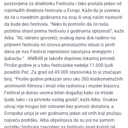
postavljena za direktorku Festivala i tako postala jedan od
najmlađih direktora festivala u Evropi. Kaže da je uverena
da će u narednim godinama na ovaj ili onaj način nastaviti
da bude deo festivala. “Neko bi pomislio da će naša
početna strast prema festivalu s godinama splasnuti“, kaže
Arba. “Ali, iskreno govoreći, svakog dana dok radimo na
pripremi festivala mi iznova pronalazimo strast iz prvih
dana jer nas Festival neprestano ispunjava energijom i
ljubavlju.“ ANIBAR je takođe doprineo lokalnoj privredi.
Prošle godine je u toku festivalske nedelje 11.000 ljudi
posetilo Peć. Za grad od 49.000 stanovnika to je značajan
broj. “Prošle godine prikazali smo oko 300 kratkometražnih
animiranih filmova i imali više radionica i master klasova.
Festival je danas veoma bitan događaj kako za mlade
ljude, tako i za privredu našeg grada“, kaže Arba. Ovakav
uticaj nije mogao biti ostvaren bez pomoći donatora, a
Evropska unija je već godinama jedan od onih koji pružaju
najveću podršku. Alba objašnjava da su još na samom
početku festivala zaposleni na festivalu imali koristi od