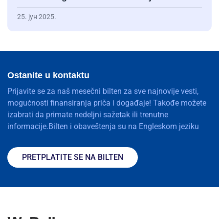
25. јун 2025.
Ostanite u kontaktu
Prijavite se za naš mesečni bilten za sve najnovije vesti,
mogućnosti finansiranja priča i događaje! Takođe možete
izabrati da primate nedeljni sažetak ili trenutne
informacije.Bilten i obaveštenja su na Engleskom jeziku
PRETPLATITE SE NA BILTEN