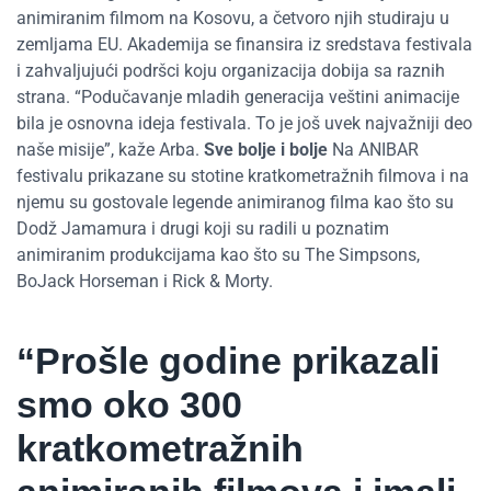
animiranim filmom na Kosovu, a četvoro njih studiraju u
zemljama EU. Akademija se finansira iz sredstava festivala
i zahvaljujući podršci koju organizacija dobija sa raznih
strana. “Podučavanje mladih generacija veštini animacije
bila je osnovna ideja festivala. To je još uvek najvažniji deo
naše misije”, kaže Arba.
Sve bolje i bolje
Na ANIBAR
festivalu prikazane su stotine kratkometražnih filmova i na
njemu su gostovale legende animiranog filma kao što su
Dodž Jamamura i drugi koji su radili u poznatim
animiranim produkcijama kao što su The Simpsons,
BoJack Horseman i Rick & Morty.
“Prošle godine prikazali
smo oko 300
kratkometražnih