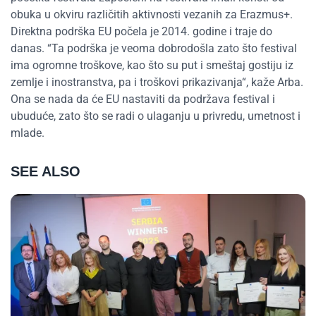
obuka u okviru različitih aktivnosti vezanih za Erazmus+.
Direktna podrška EU počela je 2014. godine i traje do
danas. “Ta podrška je veoma dobrodošla zato što festival
ima ogromne troškove, kao što su put i smeštaj gostiju iz
zemlje i inostranstva, pa i troškovi prikazivanja“, kaže Arba.
Ona se nada da će EU nastaviti da podržava festival i
ubuduće, zato što se radi o ulaganju u privredu, umetnost i
mlade.
SEE ALSO