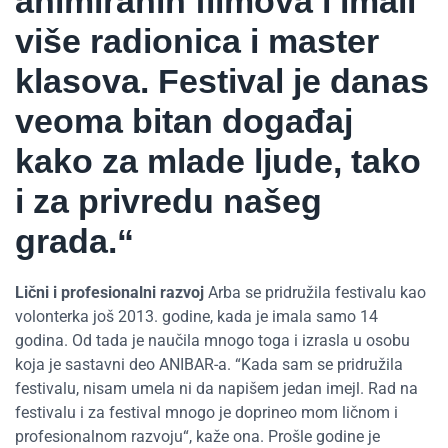
animiranih filmova i imali
više radionica i master
klasova. Festival je danas
veoma bitan događaj
kako za mlade ljude, tako
i za privredu našeg
grada.“
Lični i profesionalni razvoj
Arba se pridružila festivalu kao
volonterka još 2013. godine, kada je imala samo 14
godina. Od tada je naučila mnogo toga i izrasla u osobu
koja je sastavni deo ANIBAR-a. “Kada sam se pridružila
festivalu, nisam umela ni da napišem jedan imejl. Rad na
festivalu i za festival mnogo je doprineo mom ličnom i
profesionalnom razvoju“, kaže ona. Prošle godine je