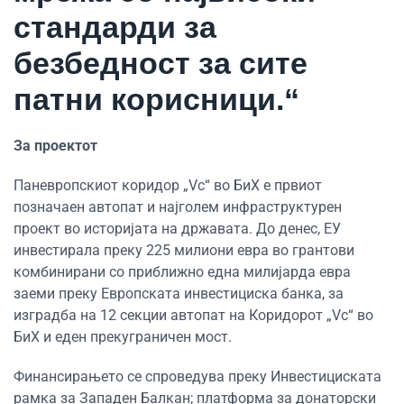
стандарди за
безбедност за сите
патни корисници.“
За проектот
Паневропскиот коридор „Vc“ во БиХ е првиот
позначаен автопат и најголем инфраструктурен
проект во историјата на државата. До денес, ЕУ
инвестирала преку 225 милиони евра во грантови
комбинирани со приближно една милијарда евра
заеми преку Европската инвестициска банка, за
изградба на 12 секции автопат на Коридорот „Vc“ во
БиХ и еден прекуграничен мост.
Финансирањето се спроведува преку Инвестициската
рамка за Западен Балкан; платформа за донаторски