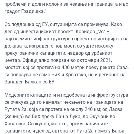
проблеми и долги колони за чекање на границата и во
градот Градишка.“
Со поддршка од ЕУ, ситуацијата се променува. Како
дел од инвестицискиот проект Коридор „Vc“ –
најголемиот инфраструктурен проект во историјата на
државата, изграден е нов мост, со уште неколку
прекугранични капацитети, надвор од урбаниот
центар. Официјално поврзан во октомври 2021,
мостот, кој се протега на 430 метри преку реката Сава,
ги поврзува не само БиХ и Хрватска, но и регионот на
Западен Балкан со ЕУ.
Модерните капацитети и подобрената инфраструктура
се очекува да го намалат чекањето на границата на
Рутата 2а, која се протега на околу 240 км; од Ласва
(Зеница) во БиХ преку Бања Лука, до Окучани во
Хрватска. Севкупно, мостот, прекуграничните
капацитети, и дел од автопатот Рута 2а помеѓу Бања