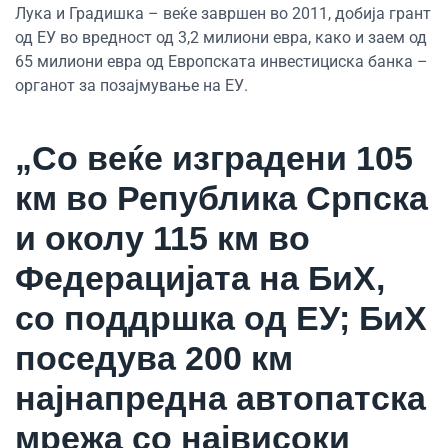
Лука и Градишка – веќе завршен во 2011, добија грант
од ЕУ во вредност од 3,2 милиони евра, како и заем од
65 милиони евра од Европската инвестициска банка –
органот за позајмување на ЕУ.
„Со веќе изградени 105
км во Република Српска
и околу 115 км во
Федерацијата на БиХ,
со поддршка од ЕУ; БиХ
поседува 200 км
најнапредна автопатска
мрежа со највисоки