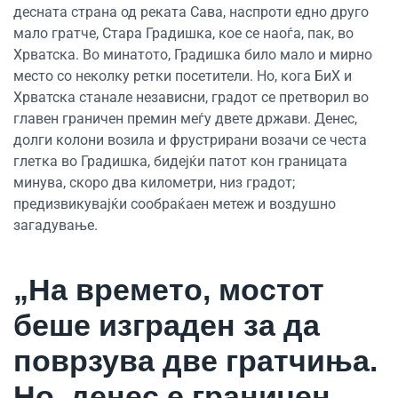
десната страна од реката Сава, наспроти едно друго
мало гратче, Стара Градишка, кое се наоѓа, пак, во
Хрватска. Во минатото, Градишка било мало и мирно
место со неколку ретки посетители. Но, кога БиХ и
Хрватска станале независни, градот се претворил во
главен граничен премин меѓу двете држави. Денес,
долги колони возила и фрустрирани возачи се честа
глетка во Градишка, бидејќи патот кон границата
минува, скоро два километри, низ градот;
предизвикувајќи сообраќаен метеж и воздушно
загадување.
„На времето, мостот
беше изграден за да
поврзува две гратчиња.
Но, денес е граничен