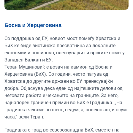
Босна и Херцеговина
Со поддршка од ЕУ, новиот мост помеѓу Хрватска и
БиХ ќе биде вистинска пресвртница за локалните
економии и пошироко, олеснувајќи ги врските помеѓу
Западен Балкан и ЕУ.
Теран Мушиновиќ е возач на камион од Босна и
Херцеговина (БиХ). Со години, често патува од
Хрватска до другите држави во ЕУ пренесувајќи
добра. Објаснува дека еден од најтешките делови од
неговата работа е чекањето на границите. За него,
најнапорен граничен премин во БиХ е Градишка. „На
Градишка чекаме по шест, седум, а, понекогаш, и осум
часа,“ вели Теран.
Градишка е град во северозападна БиХ, сместен на