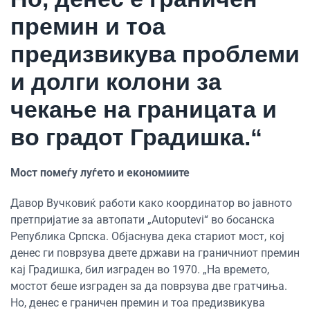
премин и тоа
предизвикува проблеми
и долги колони за
чекање на границата и
во градот Градишка.“
Мост помеѓу луѓето и економиите
Давор Вучковиќ работи како координатор во јавното
претпријатие за автопати „Autoputevi“ во босанска
Република Српска. Објаснува дека стариот мост, кој
денес ги поврзува двете држави на граничниот премин
кај Градишка, бил изграден во 1970. „На времето,
мостот беше изграден за да поврзува две гратчиња.
Но, денес е граничен премин и тоа предизвикува