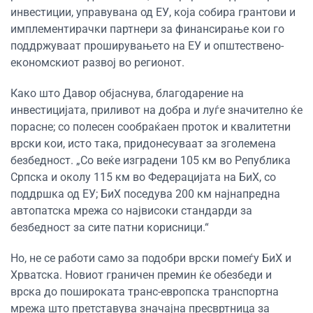
инвестиции, управувана од ЕУ, која собира грантови и
имплементирачки партнери за финансирање кои го
поддржуваат проширувањето на ЕУ и општествено-
економскиот развој во регионот.
Како што Давор објаснува, благодарение на
инвестицијата, приливот на добра и луѓе значително ќе
порасне; со полесен сообраќаен проток и квалитетни
врски кои, исто така, придонесуваат за зголемена
безбедност. „Со веќе изградени 105 км во Република
Српска и околу 115 км во Федерацијата на БиХ, со
поддршка од ЕУ; БиХ поседува 200 км најнапредна
автопатска мрежа со највисоки стандарди за
безбедност за сите патни корисници.“
Но, не се работи само за подобри врски помеѓу БиХ и
Хрватска. Новиот граничен премин ќе обезбеди и
врска до пошироката транс-европска транспортна
мрежа што претставува значајна пресвртница за