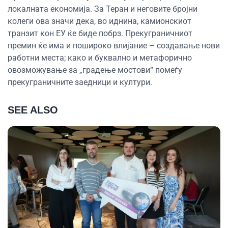
локалната економија. За Теран и неговите бројни
колеги ова значи дека, во иднина, камионскиот
транзит кон ЕУ ќе биде побрз. Прекуграничниот
премин ќе има и пошироко влијание – создавање нови
работни места; како и буквално и метафорично
овозможување за „градење мостови“ помеѓу
прекуграничните заедници и култури.
SEE ALSO