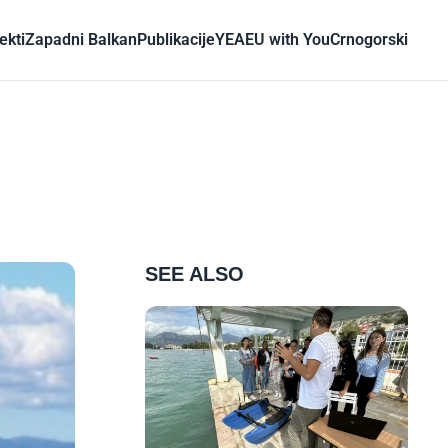
ekti
Zapadni Balkan
Publikacije
YEA
EU with You
Crnogorski
SEE ALSO