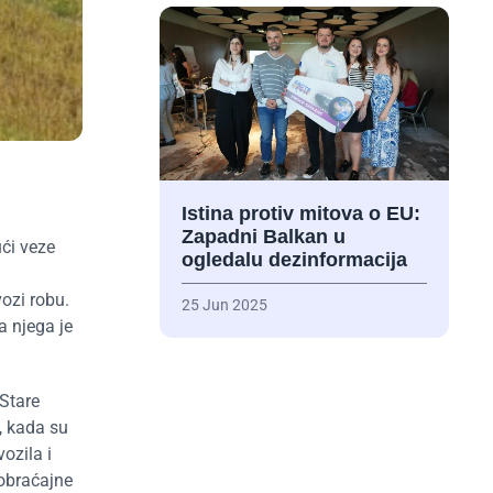
Istina protiv mitova o EU:
Zapadni Balkan u
ući veze
ogledalu dezinformacija
ozi robu.
25 Jun 2025
a njega je
 Stare
, kada su
ozila i
aobraćajne