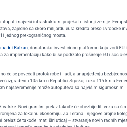
utoput i najveći infrastrukturni projekat u istoriji zemlje. Evrops
tava, zajedno sa skoro milijardu eura kredita preko Evropske in
iH i jednog prekograničnog mosta.
Zapadni Balkan
, donatorsku investicionu platformu koju vodi EU i
ra za implementaciju kako bi se podržalo proširenje EU i socio-
jno će se povećati protok robe i ljudi, a unaprjeđenju bezbjednos
Sa već izgrađenih 105 km u Republici Srpskoj i oko 115 km u Feder
 km najsavremenije mreže autoputeva sa najvišim sigurnosnim
vatske. Novi granični prelaz takođe će obezbijediti vezu sa ši
romjena za lokalnu ekonomiju. Za Terana i njegove brojne koleg
i prelaz će takođe imati širi uticaj – stvaranje novih radnih mje