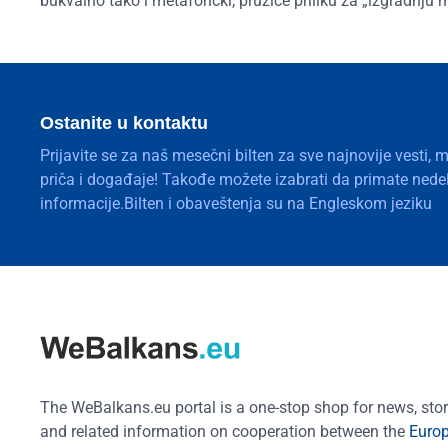
bukvalno tako i metaforički, pružiće priliku za „izgradnju
Ostanite u kontaktu
Prijavite se za naš mesečni bilten za sve najnovije vesti, 
priča i događaje! Takođe možete izabrati da primate nedelj
informacije.Bilten i obaveštenja su na Engleskom jeziku
The WeBalkans.eu portal is a one-stop shop for news, stori
and related information on cooperation between the
Euro