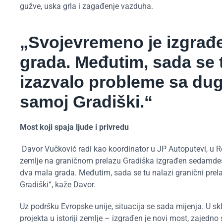
gužve, uska grla i zagađenje vazduha.
„Svojevremeno je izgrađ
grada. Međutim, sada se tu
izazvalo probleme sa dug
samoj Gradiški.“
Most koji spaja ljude i privredu
Davor Vučković radi kao koordinator u JP Autoputevi, u Re
zemlje na graničnom prelazu Gradiška izgrađen sedamdes
dva mala grada. Međutim, sada se tu nalazi granični prel
Gradiški“, kaže Davor.
Uz podršku Evropske unije, situacija se sada mijenja. U sk
projekta u istoriji zemlje – izgrađen je novi most, zajed