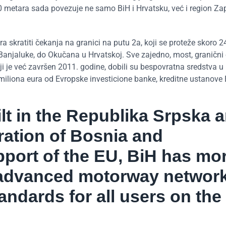
0 metara sada povezuje ne samo BiH i Hrvatsku, već i region Z
a skratiti čekanja na granici na putu 2a, koji se proteže skoro 2
Banjaluke, do Okučana u Hrvatskoj. Sve zajedno, most, granični o
i je već završen 2011. godine, dobili su bespovratna sredstva u
 miliona eura od Evropske investicione banke, kreditne ustanove 
lt in the Republika Srpska 
ration of Bosnia and
pport of the EU, BiH has mo
 advanced motorway networ
andards for all users on the