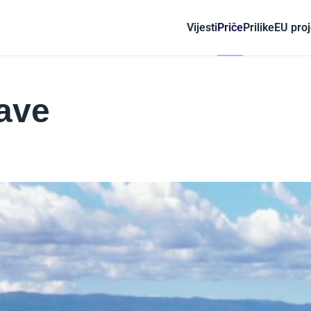
Vijesti
Priče
Prilike
EU proj
ave