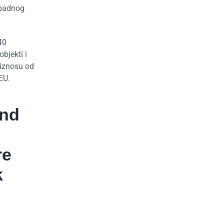
apadnog
40
bjekti i
 iznosu od
EU.
and
re
k