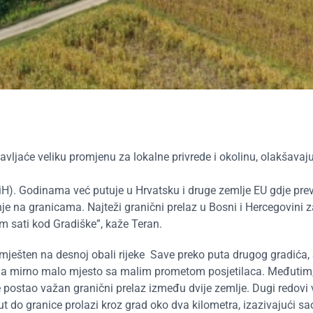
vljaće veliku promjenu za lokalne privrede i okolinu, olakšavaj
iH). Godinama već putuje u Hrvatsku i druge zemlje EU gdje prev
je na granicama. Najteži granični prelaz u Bosni i Hercegovini z
m sati kod Gradiške”, kaže Teran.
mješten na desnoj obali rijeke Save preko puta drugog gradića,
 bila mirno malo mjesto sa malim prometom posjetilaca. Međutim
 postao važan granični prelaz između dvije zemlje. Dugi redovi v
put do granice prolazi kroz grad oko dva kilometra, izazivajući s