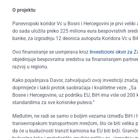
O projektu
Panevropski koridor Vc u Bosni i Hercegovini je prvi veliki a
do sada uložila preko 225 miliona eura bespovratnih sreds
banke, za izgradnju 12 deonica autoputa Koridora Vc u B
Ovo finansiranje se usmjerava kroz
Investicioni okvir za 
objedinjuje bespovratna sredstva sa finansiranjem partne
razvoj u regionu.
Kako pojašnjava Davor, zahvaljujući ovoj investiciji znača
doprinijeće i lakši protok saobraćaja i kvalitetne veze. „
Bosne i Hercegovine, uz podršku EU, BiH ima više od 200
standardima za sve korisnike puteva.“
Međutim, ne radi se samo o boljim vezama između BiH i Hr
transevropskom transportnom mrežom, što će biti velika p
da će u budućnosti tranzit kamiona ka EU biti brži. Graničn