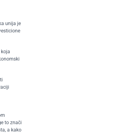
ka unija je
vesticione
 koja
ekonomski
ti
aciji
rom
e to znači
sta, a kako