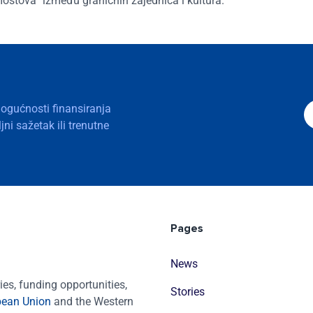
 mostova“ između graničnih zajednica i kultura.
mogućnosti finansiranja
ni sažetak ili trenutne
Pages
News
es, funding opportunities,
Stories
pean Union
and the Western