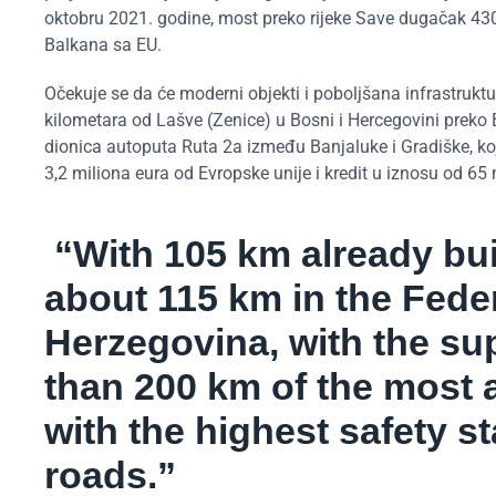
oktobru 2021. godine, most preko rijeke Save dugačak 43
Balkana sa EU.
Očekuje se da će moderni objekti i poboljšana infrastruktur
kilometara od Lašve (Zenice) u Bosni i Hercegovini preko 
dionica autoputa Ruta 2a između Banjaluke i Gradiške, koj
3,2 miliona eura od Evropske unije i kredit u iznosu od 65
“With 105 km already bui
about 115 km in the Fede
Herzegovina, with the su
than 200 km of the most
with the highest safety st
roads.”