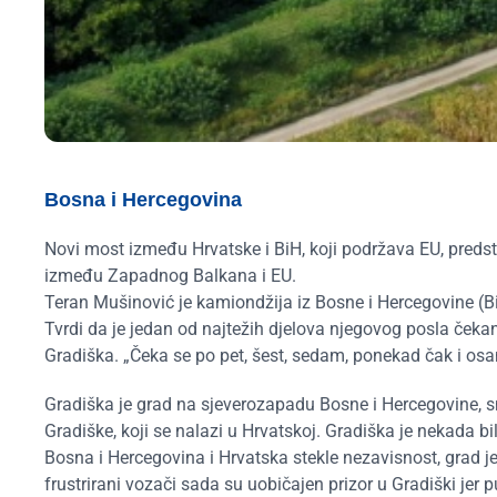
Bosna i Hercegovina
Novi most između Hrvatske i BiH, koji podržava EU, predsta
između Zapadnog Balkana i EU.
Teran Mušinović je kamiondžija iz Bosne i Hercegovine (B
Tvrdi da je jedan od najtežih djelova njegovog posla čekan
Gradiška. „Čeka se po pet, šest, sedam, ponekad čak i osa
Gradiška je grad na sjeverozapadu Bosne i Hercegovine, s
Gradiške, koji se nalazi u Hrvatskoj. Gradiška je nekada
Bosna i Hercegovina i Hrvatska stekle nezavisnost, grad je
frustrirani vozači sada su uobičajen prizor u Gradiški jer 