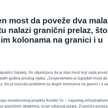
en most da poveže dva mala
 nalazi granični prelaz, što
im kolonama na granici i u
publici Srpskoj. On objašnjava da je stari most koji sada povez
etih godina prošlog vijeka. „Svojevremeno je izgrađen most da
az, što je izazvalo probleme sa dugim kolonama na granici i u s
lopu investicionog projekta Koridor Vc – najvećeg infrastruktur
no sa graničnim objektima, izvan urbanog jezgra. Zvanično poveza