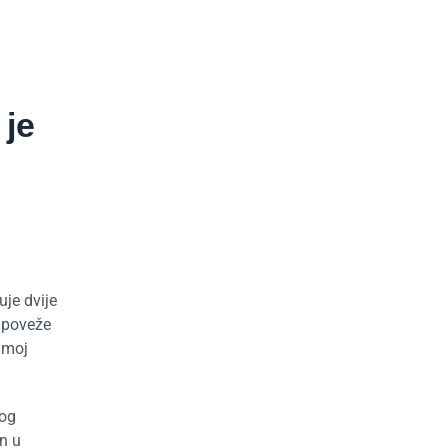
 je
uje dvije
 poveže
amoj
nog
n u