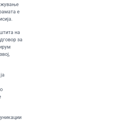
лажување
рамата е
исија.
аштита на
одговор за
ширум
вој,
ја
во
е
муникации