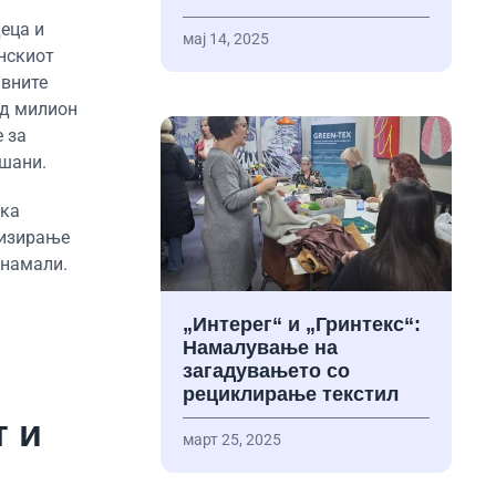
еца и
мај 14, 2025
онскиот
ивните
од милион
 за
ушани.
ека
лизирање
 намали.
„Интерег“ и „Гринтекс“:
Намалување на
загадувањето со
рециклирање текстил
т и
март 25, 2025