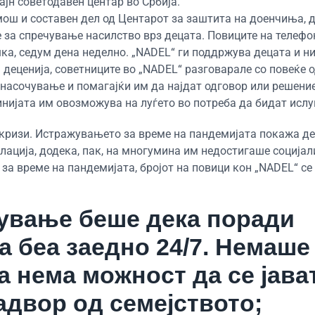
јн советодавен центар во Србија.
мош и составен дел од Центарот за заштита на доенчиња, д
 за спречување насилство врз децата. Повиците на телеф
шка, седум дена неделно. „NADEL“ ги поддржува децата и н
а деценија, советниците во „NADEL“ разговарале со повеќе 
насочување и помагајќи им да најдат одговор или решение
инијата им овозможува на луѓето во потреба да бидат исл
и кризи. Истражувањето за време на пандемијата покажа д
олација, додека, пак, на многумина им недостигаше соција
 за време на пандемијата, бројот на повици кон „NADEL“ се
нување беше дека поради
а беа заедно 24/7. Немаше
 нема можност да се јава
надвор од семејството;