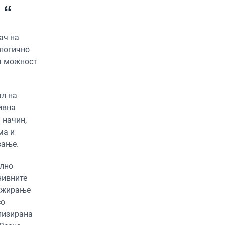
 “
ач на
 логично
а можност
ал на
ивна
 начин,
ма и
вање.
елно
нивните
гажирање
со
лизирана