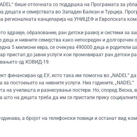
ADEL“ беше отпочната со поддршка на Програмата за уб
а децата и семејствата во Западен Балкан и Турција. Прог
на регионалната канцеларија на УНИЦЕФ и Европската ком
о здравје, образование, ран детски развој и системи за з
е деца и нивните семејства како непосреден и долгорочен 
една 5 милиони евра, се очекува 490000 деца и родители 
р пристап до јавни услуги кои промовираат ран детски раз
увањето од КОВИД-19.
т финансиран од ЕУ, исто така им помогна во „NADEL“ да 
 за постоењето на нивните услуги. Низ годините, „NADEL“
та на училишта и разнесување постери. Но, според Весна, 
а што на децата треба да им се пристапи преку социјалнит
одинава, а бројот на телефонски повици и останат вид ко