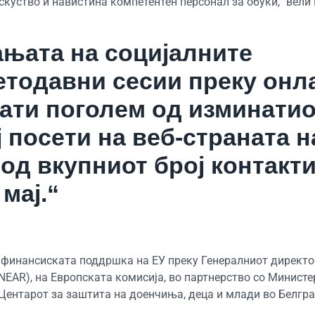
куство и навистина компетентен персонал за обуки,“ вели 
ањата на социјалните
етодавни сесии преку онл
ти поголем од изминатио
 посети на веб-страната н
од вкупниот број контакти
мај.“
 финансиската поддршка на ЕУ преку Генералниот директо
EAR), на Европската комисија, во партнерство со Министе
 Центарот за заштита на доенчиња, деца и млади во Белгра