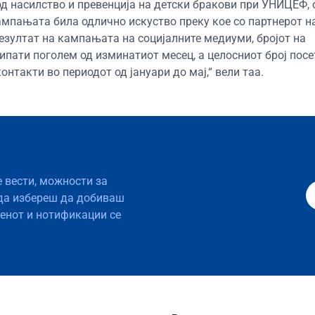
д насилство и превенција на детски бракови при УНИЦЕФ, 
ампањата била одлично искуство преку кое со партнерот н
резултат на кампањата на социјалните медиуми, бројот на
пати поголем од изминатиот месец, а целосниот број посет
нтакти во периодот од јануари до мај,“ вели таа.
е вести, можности за
да избереш да добиваш
тенот и нотификации се