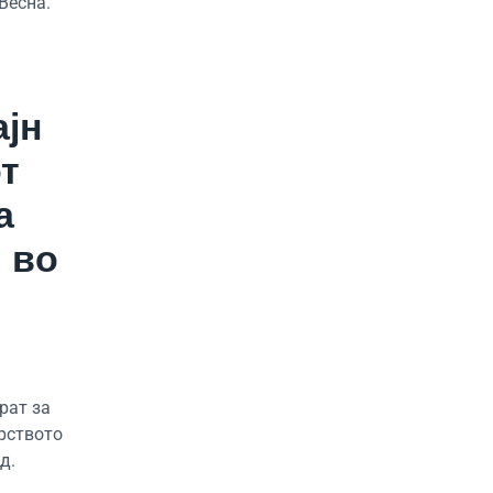
Весна.
ајн
т
а
 во
рат за
рството
д.