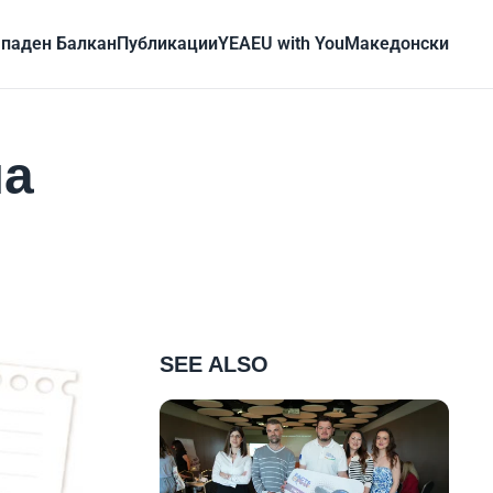
паден Балкан
Публикации
YEA
EU with You
Mакедонски
на
SEE ALSO