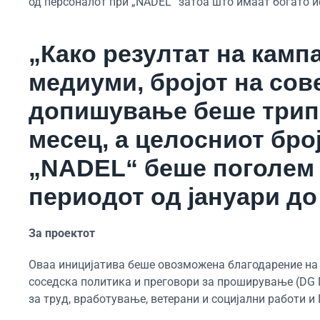
од персоналот при „NADEL“ затоа што имаат богато ис
„Како резултат на камп
медиуми, бројот на сов
допишување беше трипа
месец, а целосниот број
„NADEL“ беше поголем 
периодот од јануари до 
За проектот
Оваа иницијатива беше овозможена благодарение на
соседска политика и преговори за проширување (DG N
за труд, вработување, ветерани и социјални работи и