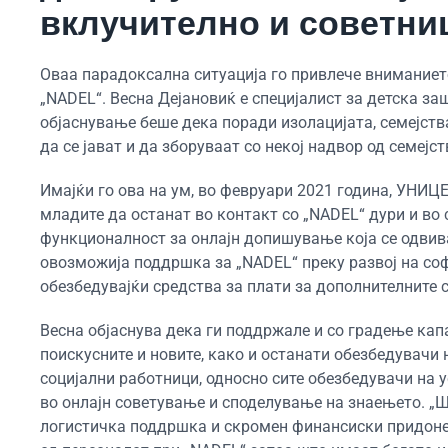
вклучително и советниц
Оваа парадоксална ситуација го привлече вниманиет
„NADEL“. Весна Дејановиќ е специјалист за детска за
објаснување беше дека поради изолацијата, семејст
да се јават и да зборуваат со некој надвор од семејс
Имајќи го ова на ум, во февруари 2021 година, УНИЦ
младите да останат во контакт со „NADEL“ дури и во
функционалност за онлајн допишување која се одвива
овозможија поддршка за „NADEL“ преку развој на со
обезбедувајќи средства за плати за дополнителните 
Весна објаснува дека ги поддржале и со градење кап
поискусните и новите, како и останати обезбедувачи 
социјални работници, односно сите обезбедувачи на у
во онлајн советување и споделување на знаењето. „Ш
логистичка поддршка и скромен финансиски придонес