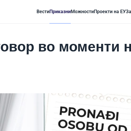
Вести
Приказни
Можности
Проекти на ЕУ
За
говор во моменти 