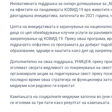
Иновативната поддршка за онлајн допишување за „N
на ефектите на пандемијата КОВИД-19 врз животите н
двогодишна иницијатива, започната во 2021 година, 
Целта на иницијативата е зајакнување на националнот
деца со цел обезбедување клучни услуги за ранливит
закрепнување од КОВИД-19. Преку оваа програма, вр
подрачјето опфатено со програмата да добијат подоба
образование, здравје и заштита како дел од закрепн
Дополнително на оваа поддршка, УНИЦЕФ, преку проек
зголемат својата видливост со покренување на свеста
организирале акции за подигнување свест преку посе
последно време оваа стратегија не функционира зато
медиуми кои редовно ги користат.
Кампањата на социјалните медиуми започна во јуни г
се зголеми за три пати како резултат на кампањата.