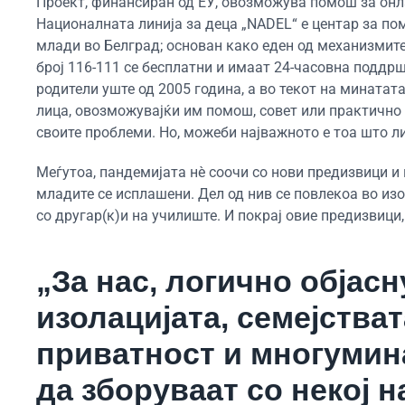
Проект, финансиран од ЕУ, овозможува помош за онла
Националната линија за деца „NADEL“ е центар за по
млади во Белград; основан како еден од механизмите
број 116-111 се бесплатни и имаат 24-часовна поддр
родители уште од 2005 година, а во текот на минатат
лица, овозможувајќи им помош, совет или практично 
своите проблеми. Но, можеби најважното е тоа што л
Меѓутоа, пандемијата нè соочи со нови предизвици 
младите се исплашени. Дел од нив се повлекоа во из
со другар(к)и на училиште. И покрај овие предизвици,
„За нас, логично објас
изолацијата, семејстват
приватност и многумина
да зборуваат со некој 