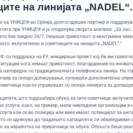
ите на линијата „NADEL“.
о на УНИЦЕФ во Србија; долгогодишен партнер и поддржув
штита при УНИЦЕФ и ја споделува својата анализа: „За нас,
вата беа заедно 24/7. Немаше приватност и многумина нем
твото; вклучително и советниците на линијата „NADEL“.“
ЕФ, со поддршка на ЕУ, иницираше проект кој би им помогн
 ситуации кога немаат приватност, благодарение на иноват
 напоредно со традиционалната телефонска линија. На тој
фтвер за онлајн допишување, купувајќи дополнителна опре
советници кои ќе управуваат со онлајн линијата за допишу
ацитети, што подразбира обука за сите советници; вклучит
на услуги, како, на пример, мали невладини организации и 
слуги кои се во позиција или веќе имаат потенцијал за ан
то се однесува до градењето капацитети, ги обезбедивме 
 за изработка на прирачници за обука. Обуката беше реа