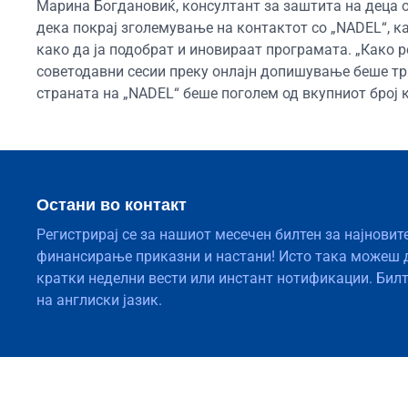
Марина Богдановиќ, консултант за заштита на деца о
дека покрај зголемување на контактот со „NADEL“, к
како да ја подобрат и иновираат програмата. „Како 
советодавни сесии преку онлајн допишување беше три
страната на „NADEL“ беше поголем од вкупниот број ко
Остани во контакт
Регистрирај се за нашиот месечен билтен за најновит
финансирање приказни и настани! Исто така можеш 
кратки неделни вести или инстант нотификации. Бил
на англиски јазик.