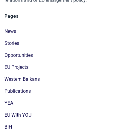
relations and of EU enlargement policy.
Pages
News
Stories
Opportunities
EU Projects
Western Balkans
Publications
YEA
EU With YOU
BIH