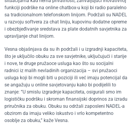
situacijama kad nema privatnosti, zahvaljujući inovativnoj
funkciji podrške na online chatbox-u koji bi radio paralelno
sa tradicionalnom telefonskom linijom. Podržali su NADEL
u razvoju softvera za chat liniju, kupovinu dodatne opreme
i obezbjeđivanje sredstava za plate dodatnih savjetnika za
upravljanje chat linijom.
Vesna objašnjava da su ih podržali i u izgradnji kapaciteta,
što je uključilo obuku za sve savjetnike, uključujući i starije
i nove, te druge pružaoce usluga kao što su socijalni
radnici iz malih nevladinih organizacija – svi pružaoci
usluga koji bi mogli biti u poziciji ili već imaju potencijal da
se angažuju u online savjetovanju kako bi podijelili to
znanje: “U smislu izgradnje kapaciteta, osigurali smo im
logističku podršku i skroman finansijski doprinos za izradu
priručnika za obuku. Obuku su održali zaposleni NADEL-a
obzirom da imaju veliko iskustvo i vrlo kompetentno
osoblje za obuku,” kaže Vesna.