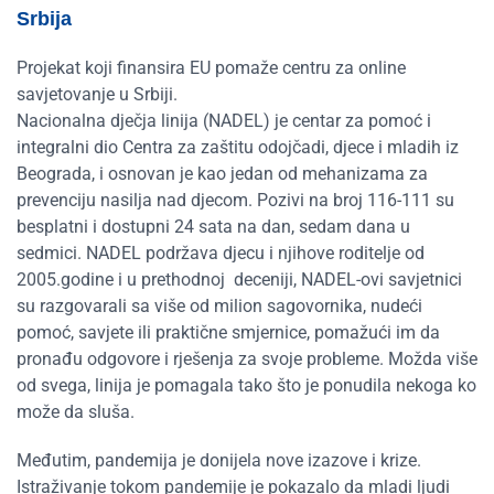
Srbija
Projekat koji finansira EU pomaže centru za online
savjetovanje u Srbiji.
Nacionalna dječja linija (NADEL) je centar za pomoć i
integralni dio Centra za zaštitu odojčadi, djece i mladih iz
Beograda, i osnovan je kao jedan od mehanizama za
prevenciju nasilja nad djecom. Pozivi na broj 116-111 su
besplatni i dostupni 24 sata na dan, sedam dana u
sedmici. NADEL podržava djecu i njihove roditelje od
2005.godine i u prethodnoj deceniji, NADEL-ovi savjetnici
su razgovarali sa više od milion sagovornika, nudeći
pomoć, savjete ili praktične smjernice, pomažući im da
pronađu odgovore i rješenja za svoje probleme. Možda više
od svega, linija je pomagala tako što je ponudila nekoga ko
može da sluša.
Međutim, pandemija je donijela nove izazove i krize.
Istraživanje tokom pandemije je pokazalo da mladi ljudi