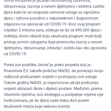
Svrha inicijative je jačanje nacionalnog zdravstva,
obrazovanja, razvoja u ranom djetinjstvu i sistema zaštite
djece kako bi se osigurale osnovne usluge za ugroženu
djecu i njihove porodice u neposrednom i dugoročnom
odgovoru na oporavak od COVID-19. Kroz ovaj program
vrijedan 5 miliona eura, očekuje se da će 490.000 djece i
roditelja širom oblasti koju obuhvata program imati bolji
pristup javnim uslugama koje promovišu razvoj u ranom
djetinjstvu, obrazovanje, zdravlje i zaštitu kao dio oporavka
od COVID-19.
Pored ove podrške, Unicef je, preko projekta koji je
finansirala EU, takođe podržao NADEL da povećaju svoju
vidljivost podizanjem svijesti o postojanju ove usluge.
Tokom godina NADEL je organizovao akcije podizanja
svijesti obilazeći škole i dijeleći postere. Međutim, prema
Vesninim riječima, ova strategija u posljednje vrijeme nije
funkcionisala, jer do djece sada treba doći putem
društvenih mreža koje redovno koriste.