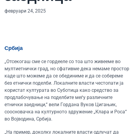
февруари 24, 2025
Србија
„Отсекогаш сме се гордееле со тоа што живееме во
мултиетнички град, но сфативме дека немаме простор
каде што можеме да се обединиме и да се собереме
без етнички поделби. Локалните власти честопати ја
користат културата во Суботица како средство за
продлабочување на поделбите меѓу различните
етнички заедници,“ вели Гордана Вуков Цигањик,
соосновачка на културното здружение „Клара и Роса“
во Војводина, Србија.
„На пример, доколку локалните власти одлучат да