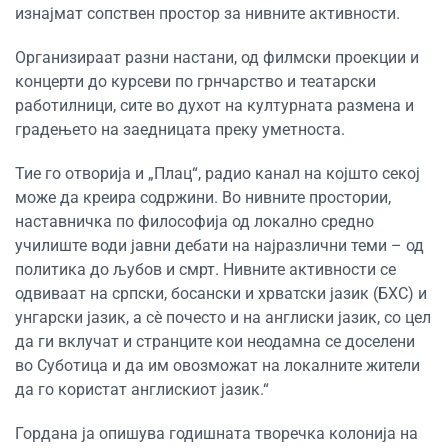
изнајмат сопствен простор за нивните активности.
Организираат разни настани, од филмски проекции и
концерти до курсеви по грнчарство и театарски
работилници, сите во духот на културната размена и
градењето на заедницата преку уметноста.
Тие го отворија и „Плац“, радио канал на којшто секој
може да креира содржини. Во нивните простории,
наставничка по философија од локално средно
училиште води јавни дебати на најразлични теми – од
политика до љубов и смрт. Нивните активности се
одвиваат на српски, босански и хрватски јазик (БХС) и
унгарски јазик, а сè почесто и на англиски јазик, со цел
да ги вклучат и странците кои неодамна се доселени
во Суботица и да им овозможат на локалните жители
да го користат англискиот јазик.“
Гордана ја опишува годишната творечка колонија на