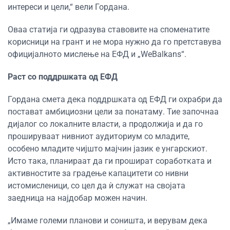
интереси и цели,“ вели Гордана.
Оваа статија ги одразува
ставовите на споменатите
корисници на грант
и не
мора нужно да го претставува
официјалното мислење на
ЕФД
и
„
WeBalkans
“
.
Раст со поддршката од ЕФД
Гордана смета дека поддршката од ЕФД ги охрабри да
постават амбициозни цели за понатаму. Тие започнаа
дијалог со локалните власти, а продолжија и да го
прошируваат нивниот аудиториум со младите,
особено младите чијшто мајчин јазик е унгарскиот.
Исто така, планираат да ги прошират соработката и
активностите за градење капацитети со нивни
истомисленици, со цел да ѝ служат на својата
заедница на најдобар можен начин.
„Имаме големи планови и соништа, и верувам дека