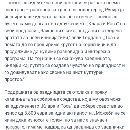
Понекогаш идеите за нови настани се раѓаат сосема
спонтано – разговор за храна со волонтер од Русија ја
инспирираше идејата за час по готвење. Понекогаш,
луѓето сами доаѓаат во здружението „Клара и Роса“ со
свои предлози. „Важно ни е секогаш да ни е отворена
вратата за нови иницијативи,“ вели Гордана. „Тоа ни
помага да го прошириме кругот на корисници и да
продолжиме да нудиме разновидна и интересна
програма. На тој начин се оснажува заедницата,
бидејќи кај луѓето се создава чувство на припадност и
го доживуваат како своина нашиот културен
простор.“
Поддршката од заедницата се отслика и преку
кампањата за собирање средства, која му овозможи
на здружението „Клара и Роса“ да собере средства во
износ од 3.800 евра за идни активности. „Можеби не се
чини дека износот е голем, но за нас е значаен
показател имаме поддршка од заедница со заеднички