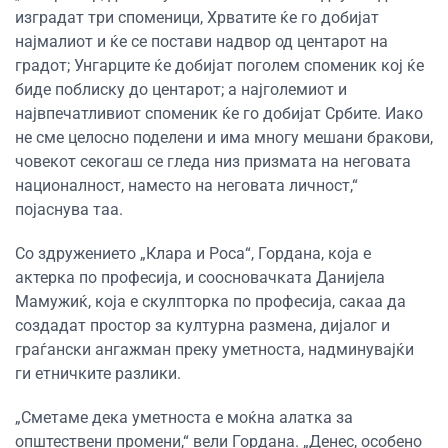
изградат три споменици, Хрватите ќе го добијат
најмалиот и ќе се постави надвор од центарот на
градот; Унгарците ќе добијат поголем споменик кој ќе
биде поблиску до центарот; а најголемиот и
највпечатливиот споменик ќе го добијат Србите. Иако
не сме целосно поделени и има многу мешани бракови,
човекот секогаш се гледа низ призмата на неговата
националност, наместо на неговата личност,“
појаснува таа.
Со здружението „Клара и Роса“, Гордана, која е
актерка по професија, и соосновачката Данијела
Мамужиќ, која е скулпторка по професија, сакаа да
создадат простор за културна размена, дијалог и
граѓански ангажман преку уметноста, надминувајќи
ги етничките разлики.
„Сметаме дека уметноста е моќна алатка за
општествени промени,“ вели Гордана. „Денес, особено