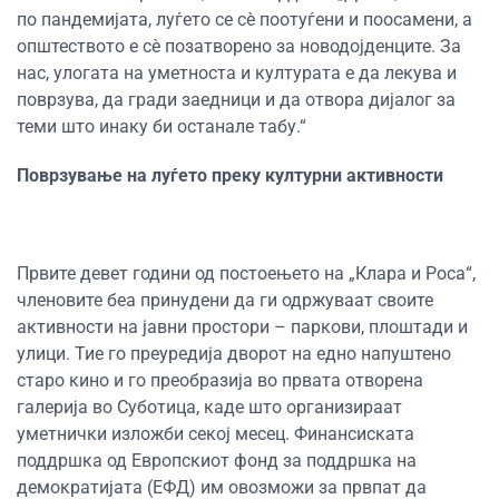
по пандемијата, луѓето се сè поотуѓени и поосамени, а
општеството е сè позатворено за новодојденците. За
нас, улогата на уметноста и културата е да лекува и
поврзува, да гради заедници и да отвора дијалог за
теми што инаку би останале табу.“
Поврзување на луѓето преку културни активности
Првите девет години од постоењето на „Клара и Роса“,
членовите беа принудени да ги одржуваат своите
активности на јавни простори – паркови, плоштади и
улици. Тие го преуредија дворот на едно напуштено
старо кино и го преобразија во првата отворена
галерија во Суботица, каде што организираат
уметнички изложби секој месец. Финансиската
поддршка од Европскиот фонд за поддршка на
демократијата (ЕФД) им овозможи за првпат да