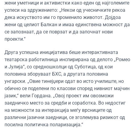
жени уметници и активистки како еден од најголемите
успеси на здружението: „Некои од учесничките рекоа
дека искуството им го променило животот. Дојдоа
жени од целиот Балкан и имаа единствена можност да
се запознаат, да се поврзат и да започнат нови
проекти.“
Друга успешна иницијатива беше интерактивната
театарска работилница инспирирана од делото „Ромео
и Јулија“, со средношколци од Суботица, од кои
половина зборуваат БХС, а другата половина
унгарски. „Овие тинејџери одат во исто училиште, но
обично се поделени по класови според нивниот мајчин
јазик,“ вели Гордана. „Овој проект им овозможи
заедничко место за средби и соработка. Во недостиг
на можности за интеракција меѓу врсниците од
различни јазични заедници, се зголемува ризикот од
посилна политичка поларизација.“