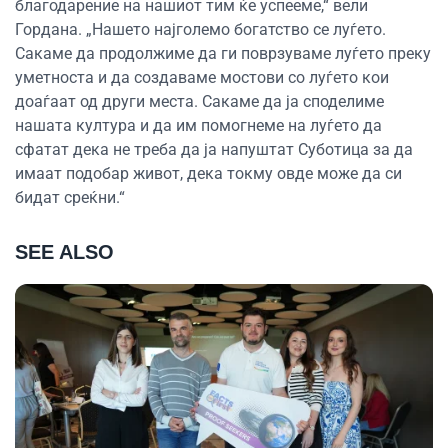
благодарение на нашиот тим ќе успееме,“ вели
Гордана. „Нашето најголемо богатство се луѓето.
Сакаме да продолжиме да ги поврзуваме луѓето преку
уметноста и да создаваме мостови со луѓето кои
доаѓаат од други места. Сакаме да ја споделиме
нашата култура и да им помогнеме на луѓето да
сфатат дека не треба да ја напуштат Суботица за да
имаат подобар живот, дека токму овде може да си
бидат среќни.“
SEE ALSO