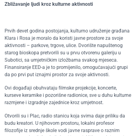
Zbližavanje ljudi kroz kulturne aktivnosti
Prvih devet godina postojanja,
kulturno udruženje građana
Klara i Rosa je moralo da koristi javne prostore
za svoje
aktivnosti – parkove, trgove, ulice. Dvorište napuštenog
starog bioskopa pretvorili su u prvu otvorenu galeriju u
Subotici, sa umjetničkim izložbama svakog mjeseca.
Finansiranje EED-a je to promijenilo, omogućavajući grupi
da po prvi put iznajmi prostor za svoje aktivnosti.
Ovi događaji obuhvataju filmske projekcije, koncerte,
kurseve keramike i pozorišne radionice, sve u duhu kulturne
razmjene i izgradnje zajednice kroz umjetnost.
Otvorili su i Plac, radio stanicu koja svima daje priliku da
budu kreatori. U njihovom prostoru, lokalni profesor
filozofije iz srednje škole vodi javne rasprave o raznim