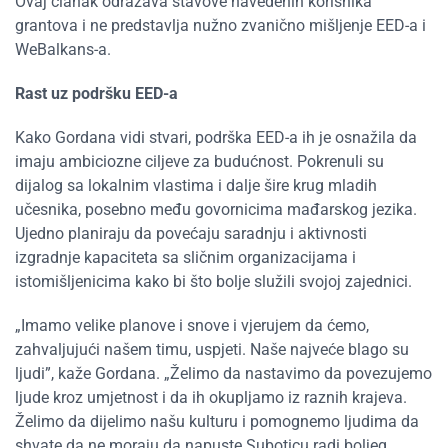
Ovaj članak odražava stavove navedenih korisnika
grantova i ne predstavlja nužno zvanično mišljenje EED-a i
WeBalkan
s
-a.
Rast uz podršku EED-a
Kako Gordana vidi stvari, podrška EED-a ih je osnažila da
imaju ambiciozne ciljeve za budućnost. Pokrenuli su
dijalog sa lokalnim vlastima i dalje šire krug mladih
učesnika, posebno među govornicima mađarskog jezika.
Ujedno planiraju da povećaju saradnju i aktivnosti
izgradnje kapaciteta sa sličnim organizacijama i
istomišljenicima kako bi što bolje služili svojoj zajednici.
„Imamo velike planove i snove i vjerujem da ćemo,
zahvaljujući našem timu, uspjeti. Naše najveće blago su
ljudi”, kaže Gordana. „Želimo da nastavimo da povezujemo
ljude kroz umjetnost i da ih okupljamo iz raznih krajeva.
Želimo da dijelimo našu kulturu i pomognemo ljudima da
shvate da ne moraju da napuste Suboticu radi boljeg