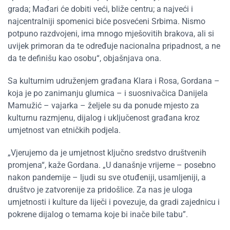
grada; Mađari će dobiti veći, bliže centru; a najveći i
najcentralniji spomenici biće posvećeni Srbima. Nismo
potpuno razdvojeni, ima mnogo mješovitih brakova, ali si
uvijek primoran da te određuje nacionalna pripadnost, a ne
da te definišu kao osobu“, objašnjava ona.
Sa kulturnim udruženjem građana Klara i Rosa
, Gordana –
koja je po zanimanju glumica – i suosnivačica Danijela
Mamužić – vajarka – željele su da ponude mjesto za
kulturnu razmjenu, dijalog i uključenost građana kroz
umjetnost van etničkih podjela.
„Vjerujemo da je umjetnost ključno sredstvo društvenih
promjena“, kaže Gordana. „U današnje vrijeme – posebno
nakon pandemije – ljudi su sve otuđeniji, usamljeniji, a
društvo je zatvorenije za pridošlice. Za nas je uloga
umjetnosti i kulture da liječi i povezuje, da gradi zajednicu i
pokrene dijalog o temama koje bi inače bile tabu”.