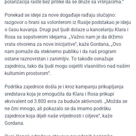
polarizacija raste bez prilike da se druže sa vršnjacima.
“
Ponekad se ideje za nove događaje rađaju slučajno:
razgovor o hrani sa volonterom iz Rusije podstakao je ideju
o času kuvanja. Drugi put ljudi dolaze u kancelariju Klara i
Rosa sa sopstvenim idejama. „Važno nam je da držimo
vrata otvorena za nove inicijative“, kaže Gordana, „Ovo
nam pomaže da steknemo publiku i da naš program
ostane raznovrstan i zanimljiv. To takođe osnažuje
zajednicu, tako da ljudi mogu osjetiti vlasništvo nad našim
kulturnim prostorom”.
Podrška zajednice došla je i kroz kampanju prikupljanja
sredstava koja je omogućila da Klara i Rosa prikupi
ekvivalent od 3.800 evra za buduće aktivnosti. „Možda se
ne čini mnogo, ali pokazalo se da imamo podršku
zajednice koja dijeli naše vrijednosti i ciljeve“, kaže
Gordana.