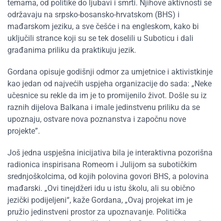
temama, od politike do ljubavi i smrti. Njihove aktivnosti se
održavaju na srpsko-bosansko-hrvatskom (BHS) i
mađarskom jeziku, a sve češće i na engleskom, kako bi
uključili strance koji su se tek doselili u Suboticu i dali
građanima priliku da praktikuju jezik.
Gordana opisuje godišnji odmor za umjetnice i aktivistkinje
kao jedan od najvećih uspjeha organizacije do sada: „Neke
učesnice su rekle da im je to promijenilo život. Došle su iz
raznih dijelova Balkana i imale jedinstvenu priliku da se
upoznaju, ostvare nova poznanstva i započnu nove
projekte”.
Još jedna uspješna inicijativa bila je interaktivna pozorišna
radionica inspirisana Romeom i Julijom sa subotičkim
srednjoškolcima, od kojih polovina govori BHS, a polovina
mađarski. „Ovi tinejdžeri idu u istu školu, ali su obično
jezički podijeljeni“, kaže Gordana, „Ovaj projekat im je
pružio jedinstveni prostor za upoznavanje. Politička