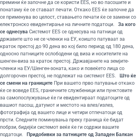
премини ќе започне да се користи EES, но во пасошите и
понатаму ќе се ставаат печати. Откако EES ќе започне да
се применува во целост, ставањето печати ќе се замени со
електронско евидентирање на личните податоци.
За кого
се однесува
Системот EES се однесува на патници од
државите што не се членки на ЕУ, коишто патуваат за
краток престој до 90 дена во кој било период од 180 дена,
односно патниците ослободени од виза и носителите на
шенген-виза за краток престој. Државјаните на земјите-
членки на ЕУ/Шенген-зоната, како и повеќето лица со
долгорочен престој, не подлежат на системот EES.
Што ќе
се смени на границите
При вашето прво патување откако
ќе се воведе EES, граничните службеници или пунктовите
за самопослужување ќе ги евидентираат податоците од
вашиот пасош, датумот и местото на влез/излез,
фотографија од вашето лице и четири отпечатоци од
прсти. Следните поминувања преку граница ќе бидат
побрзи, бидејќи системот веќе ќе ги содржи вашите
податоци.
Придобивки за патниците од Западен Балкан