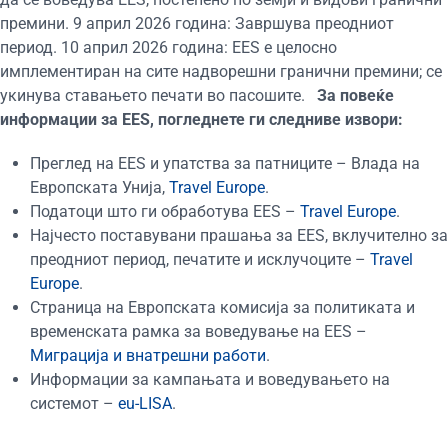
премини. 9 април 2026 година: Завршува преодниот
период. 10 април 2026 година: EES е целосно
имплементиран на сите надворешни гранични премини; се
укинува ставањето печати во пасошите.
За повеќе
информации за EES, погледнете ги следниве извори:
Преглед на EES и упатства за патниците – Влада на
Европската Унија,
Travel Europe
.
Податоци што ги обработува EES –
Travel Europe
.
Најчесто поставувани прашања за EES, вклучително за
преодниот период, печатите и исклучоците –
Travel
Europe
.
Страница на Европската комисија за политиката и
временската рамка за воведување на EES –
Миграција и внатрешни работи
.
Информации за кампањата и воведувањето на
системот –
eu-LISA
.