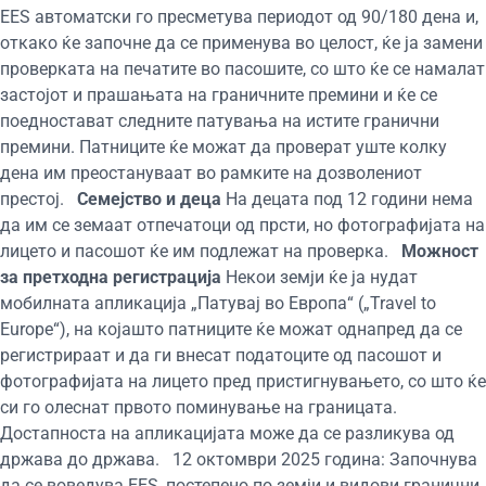
EES автоматски го пресметува периодот од 90/180 дена и,
откако ќе започне да се применува во целост, ќе ја замени
проверката на печатите во пасошите, со што ќе се намалат
застојот и прашањата на граничните премини и ќе се
поедностават следните патувања на истите гранични
премини. Патниците ќе можат да проверат уште колку
дена им преостануваат во рамките на дозволениот
престој.
Семејство и деца
На децата под 12 години нема
да им се земаат отпечатоци од прсти, но фотографијата на
лицето и пасошот ќе им подлежат на проверка.
Можност
за претходна регистрација
Некои земји ќе ја нудат
мобилната апликација „Патувај во Европа“ („Travel to
Europe“), на којашто патниците ќе можат однапред да се
регистрираат и да ги внесат податоците од пасошот и
фотографијата на лицето пред пристигнувањето, со што ќе
си го олеснат првото поминување на границата.
Достапноста на апликацијата може да се разликува од
држава до држава. 12 октомври 2025 година: Започнува
да се воведува EES, постепено по земји и видови гранични