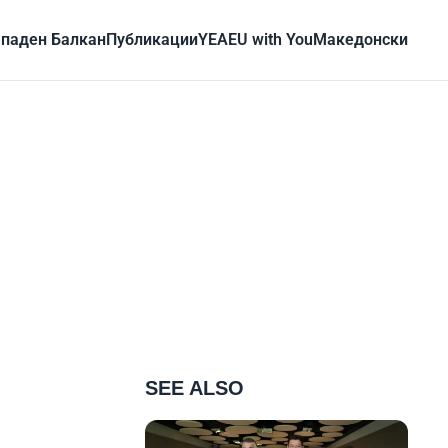
паден Балкан
Публикации
YEA
EU with You
Mакедонски
SEE ALSO