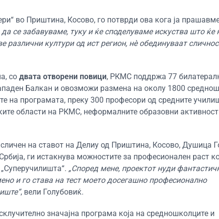
и“ во Приштина, Косово, го потврди ова кога ја прашавме
да се забавуваме, туку и ќе споделуваме искуства што ќе 
е различни култури од ист регион, нè обединуваат сличнос
а, со
двата отворени повици
, РКМС поддржа 77 билатерал
Западен Балкан и овозможи размена на околу 1800 средно
те на програмата, преку 300 професори од средните учили
ските области на РКМС, неформалните образовни активност
 е сличен на ставот на Делиу од Приштина, Косово, Душица 
Србија, ги истакнува можностите за професионален раст ко
а „Суперучилишта“.
„Според мене, проектот нуди фантастич
но и го става на тест моето досегашно професионално
лиште“
, вели Голубовиќ.
исклучително значајна програма која на средношколците и