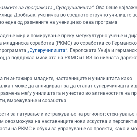
 рамките на програмата „Суперучилишта“
. Ова беше најваж
Милица Дробњак, ученичка во средното стручно училиште во
во една од размените на ученици во оваа програма.
адење мир и помирување преку меѓукултурно учење и диј
за младинска соработка (РКМС) во соработка со Германско
 програмата
„Суперучилишта“
. Европската Унија и германс
ој, ја поддржаа мисијата на РКМС и ГИЗ со нивната дареж
а ги ангажира младите, наставниците и училиштата како
Балкан може да аплицираат за да станат суперучилишта и 
размена меѓу училиштата и учество во активностите на п
ти, вмрежување и соработка.
сти за патување и истражување на регионот; стекнување 
им овозможува на наставниците нови искуства и перспекти
асти на РКМС и обуки за управување со проекти, како и м