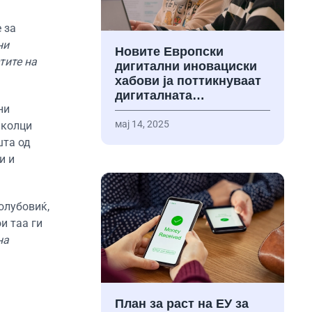
 за
ни
Новите Европски
тите на
дигитални иновациски
хабови ја поттикнуваат
дигиталната…
ни
мај 14, 2025
школци
шта од
и и
Голубовиќ,
и таа ги
на
План за раст на ЕУ за