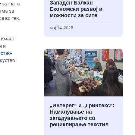
Западен Балкан –
никатната
Економски развој и
ама за
можности за сите
е во тек.
мај 14, 2025
 имаат
и и
јство-
куство
„Интерег“ и „Гринтекс“:
Намалување на
загадувањето со
рециклирање текстил