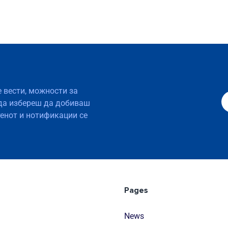
е вести, можности за
да избереш да добиваш
тенот и нотификации се
Pages
News