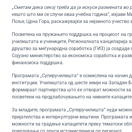
„Сметам дека секој треба да ја искуси размената во
нешто што ми се случи оваа учебна година“, изјави 
Поље, Црна Гора, раскажувајќи за нејзиното учество 
Посветена на пружањето поддршка на процесот на гр
училиштата и учениците, Регионалната канцеларија 
друштво за меѓународна соработка (ГИЗ) ја создаде
Сојузно министерство за економска соработка и разв
финансиска поддршка.
Програмата „Суперучилишта“ е осмислена на начин д
институции. Училиштата од шесте земји на Западен 
формираат партнерства што ќе отворат можности за 
посветени на продлабочувањето на нивните капаците
За младите, програмата „Суперучилишта“ нуди можно
пријателства и интеркултурни вештини. Програмата 
можности за градење капацитети преку тематски обл
поврзување со други истомисленици од регионот.