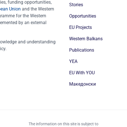
es, funding opportunities,
Stories
pean Union
and the Western
ogramme for the Western
Opportunities
emented by an external
EU Projects
Western Balkans
nowledge and understanding
icy.
Publications
YEA
EU With YOU
Mакедонски
The information on this site is subject to