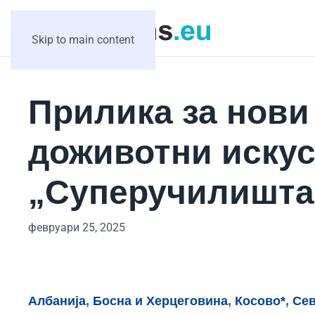
Skip to main content
Прилика за нови
доживотни искус
„Суперучилишт
февруари 25, 2025
Албанија
,
Босна и Херцеговина
,
Косово*
,
Сев