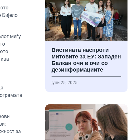
ното
 Бијело
алог меѓу
то
Вистината наспроти
кото
митовите за ЕУ: Западен
лива
Балкан очи в очи со
дезинформациите
јуни 25, 2025
да
рограмата
нови
ви;
ожност за