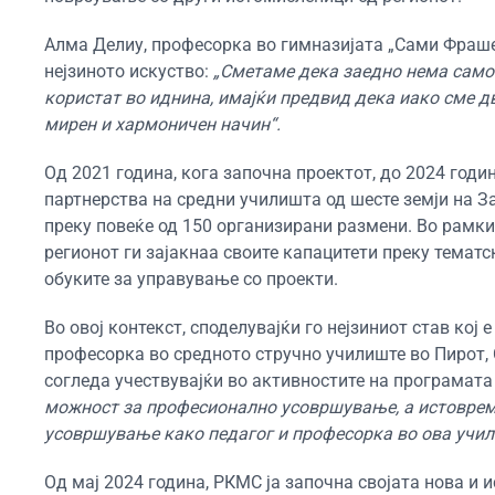
Алма Делиу, професорка во гимназијата „Сами Фрашер
нејзиното искуство:
„Сметаме дека заедно нема само 
користат во иднина, имајќи предвид дека иако сме дв
мирен и хармоничен начин“.
Од 2021 година, кога започна проектот, до 2024 годин
партнерства на средни училишта од шесте земји на 
преку повеќе од 150 организирани размени. Во рамки
регионот ги зајакнаа своите капацитети преку темат
обуките за управување со проекти.
Во овој контекст, споделувајќи го нејзиниот став кој
професорка во средното стручно училиште во Пирот, 
согледа учествувајќи во активностите на програмат
можност за професионално усовршување, а истовреме
усовршување како педагог и професорка во ова учи
Од мај 2024 година, РКМС ја започна својата нова и 