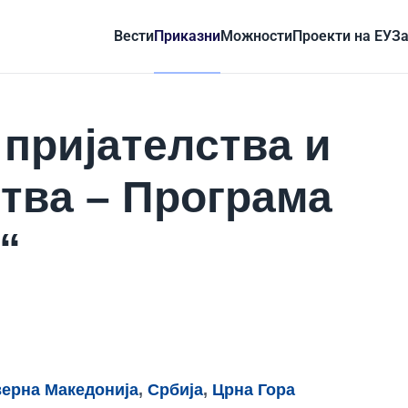
Вести
Приказни
Можности
Проекти на ЕУ
За
 пријателства и
тва – Програма
а“
ерна Македонија
,
Србија
,
Црна Гора