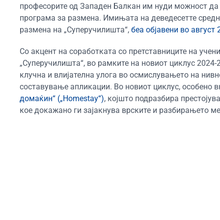
професорите од Западен Балкан им нуди можност да 
програма за размена. Имињата на деведесетте средн
размена на „Суперучилишта“,
беа објавени во август 
Со акцент на
соработката со
претставниците
на
учен
„
С
уперучилишт
а
“
, во
рамките на новио
т циклус 2024-
клучна и влијателна улога во о
смислувањето
на
нивн
составување
апликации. Во новиот циклус,
особен
о в
домаќин“ („
H
omesta
y
“)
, кој
што подразбира
престој
ув
кое
докажано ги зајакнува
врск
ите
и разбирањето меѓ