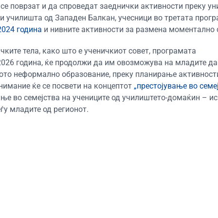
се поврзат и да спроведат заеднички активности преку у
и училишта од Западен Балкан, учесници во третата прогр
2024 година
и нивните активности за размена моментално с
ичките
тела, како што е ученичкиот совет
, п
рограмата
2026 година, ќе продолжи да им овозмож
ува
на младит
е
да
ото
неформално образование, преку
планирање
активност
нимание ќе се посвети на концептот
„престојување во семе
ање
во семејства на учениците
од училиштето-домаќин
– ис
у младите од регионот.