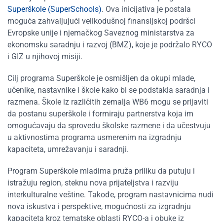
Superškole (SuperSchools)
. Ova inicijativa je postala
moguća zahvaljujući velikodušnoj finansijskoj podršci
Evropske unije i njemačkog Saveznog ministarstva za
ekonomsku saradnju i razvoj (BMZ), koje je podržalo RYCO
i GIZ u njihovoj misiji.
Cilj programa Superškole je osmišljen da okupi mlade,
učenike, nastavnike i škole kako bi se podstakla saradnja i
razmena. Škole iz različitih zemalja WB6 mogu se prijaviti
da postanu superškole i formiraju partnerstva koja im
omogućavaju da sprovedu školske razmene i da učestvuju
u aktivnostima programa usmerenim na izgradnju
kapaciteta, umrežavanju i saradnji.
Program Superškole mladima pruža priliku da putuju i
istražuju region, steknu nova prijateljstva i razviju
interkulturalne veštine. Takođe, program nastavnicima nudi
nova iskustva i perspektive, mogućnosti za izgradnju
kapaciteta kroz tematske oblasti RYCO-a i obuke iz