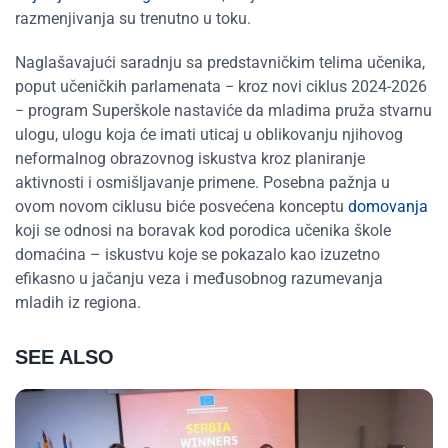
razmenjivanja su trenutno u toku.
Naglašavajući saradnju sa predstavničkim telima učenika,
poput učeničkih parlamenata
− kroz novi ciklus 2024-2026
− program
Super
š
kole
nastaviće da mladima pruža stvarnu
ulogu, ulog
u
koja će imati uticaj u oblikovanju njihovog
neformalnog obrazovnog iskustva kroz planiranje
aktivnosti i osmišljavanje primene. Posebna pažnja u
ovom novom ciklusu biće posvećena konceptu
domovanja
koji se odnosi na
boravak kod porodica učenika škole
domaćina – iskustvu koje se pokazalo kao izuzetno
efikasno u jačanju veza i međusobnog razumevanja
mladih iz regiona.
SEE ALSO