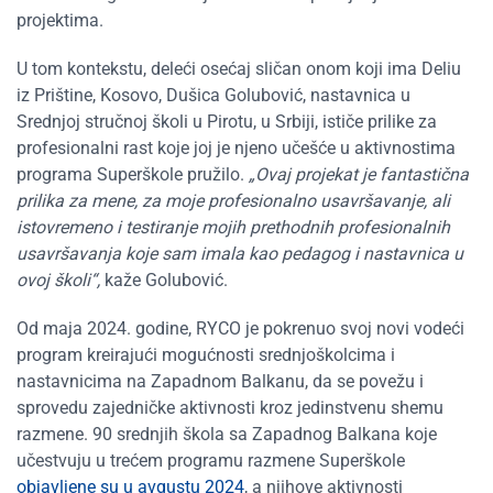
projektima.
U tom kontekstu, deleći osećaj sličan onom koji ima Deliu
iz Prištine, Kosovo, Dušica Golubović, nastavnica u
Srednjoj stručnoj školi u Pirotu, u Srbiji, ističe prilike za
profesionalni rast koje joj je njeno učešće u aktivnostima
programa Superškole pružilo.
„
Ovaj projekat je fantastična
prilika za mene, za moje profesionalno usavršavanje, ali
istovremeno i testiranje mojih prethodnih profesionalnih
usavršavanja koje sam imala kao pedagog i nastavnica u
ovoj školi
“
,
kaže Golubović.
Od maja 2024. godine, RYCO je pokrenuo svoj novi vodeći
program kreirajući mogućnosti srednjoškolcima i
nastavnicima na Zapadnom Balkanu, da se povežu i
sprovedu zajedničke aktivnosti kroz jedinstvenu shemu
razmene. 90 srednjih škola sa Zapadnog Balkana koje
učestvuju u trećem programu razmene Superškole
objavljene su u avgustu 2024
, a njihove aktivnosti