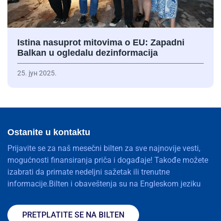
Istina nasuprot mitovima o EU: Zapadni
Balkan u ogledalu dezinformacija
25. јун 2025.
Ostanite u kontaktu
Prijavite se za naš mesečni bilten za sve najnovije vesti,
mogućnosti finansiranja priča i događaje! Takođe možete
izabrati da primate nedeljni sažetak ili trenutne
informacije.Bilten i obaveštenja su na Engleskom jeziku
PRETPLATITE SE NA BILTEN