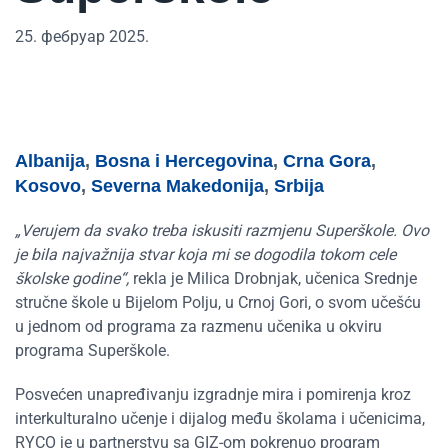
25. фебруар 2025.
Albanija
,
Bosna i Hercegovina
,
Crna Gora
,
Kosovo
,
Severna Makedonija
,
Srbija
„
Verujem
da svako treba iskusiti razmjenu
Superškole. Ovo
je bila najvažnija stvar koja mi se dogodila tokom cele
školske godine
“
,
rekla je Milica Drobnjak, učenica Srednje
stručne škole u Bijelom Polju, u Crnoj Gori, o svom učešću
u jednom od programa za razmenu učenika u okviru
programa Superškole.
Posvećen unapređivanju izgradnje mira i pomirenja kroz
interkulturalno učenje i dijalog među školama i
učenici
ma,
RYCO je u partnerstvu sa GIZ-om pokrenuo program