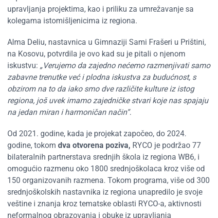
upravljanja projektima, kao i priliku za umrežavanje sa
kolegama istomišljenicima iz regiona.
Alma Deliu, nastavnica u Gimnaziji Sami Frašeri u Prištini,
na Kosovu, potvrdila je ovo kad su je pitali o njenom
iskustvu:
„
Verujemo da zajedno nećemo razmenjivati ​​samo
zabavne trenutke već i plodna iskustva za budućnost, s
obzirom na to da iako smo dve različite kulture iz istog
regiona, još uvek imamo zajedničke stvari koje nas spajaju
na jedan miran i harmoničan način
“
.
Od 2021.
g
odine, kada je projekat započeo, do 2024.
godine, tokom
dva otvorena poziva,
RYCO je podržao 77
bilateralnih partnerstava srednjih škola iz regiona WB6, i
omogućio razmenu oko 1800 srednjoškolaca kroz više od
150 organizovanih razmena. Tokom programa, više od 300
srednjoškolskih nastavnika iz regiona unapredilo je svoje
veštine i znanja kroz tematske oblasti RYCO-a, aktivnosti
neformalnog obrazovanja i obuke iz upravljanja