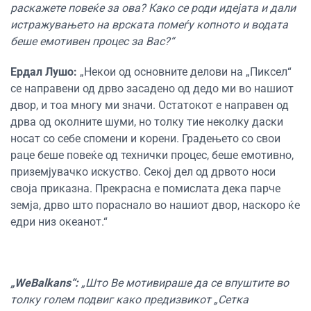
раскажете повеќе за ова? Како се роди идејата и дали
истражувањето на врската помеѓу копното и водата
беше емотивен процес за Вас?“
Ердал Лушо:
„Некои од основните делови на „Пиксел“
се направени од дрво засадено од дедо ми во нашиот
двор, и тоа многу ми значи. Остатокот е направен од
дрва од околните шуми, но толку тие неколку даски
носат со себе спомени и корени. Градењето со свои
раце беше повеќе од технички процес, беше емотивно,
приземјувачко искуство. Секој дел од дрвото носи
своја приказна. Прекрасна е помислата дека парче
земја, дрво што пораснало во нашиот двор, наскоро ќе
едри низ океанот.“
„WeBalkans“:
„Што Ве мотивираше да се впуштите во
толку голем подвиг како предизвикот „Сетка