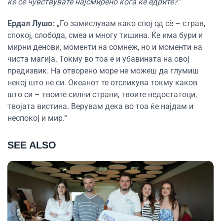
ќе се чувствувате најсмирено кога ќе едрите?“
Ердал Лушо:
„Го замислувам како спој од сè – страв,
спокој, слобода, смеа и многу тишина. Ќе има бури и
мирни денови, моменти на сомнеж, но и моменти на
чиста магија. Токму во тоа е и убавината на овој
предизвик. На отворено море не можеш да глумиш
некој што не си. Океанот те отсликува токму каков
што си – твоите силни страни, твоите недостатоци,
твојата вистина. Верувам дека во тоа ќе најдам и
неспокој и мир.“
SEE ALSO