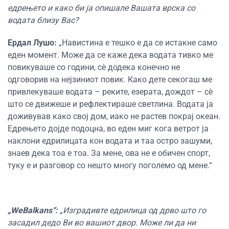
едрењето и како би ја опишале Вашата врска со
водата близу Вас?
Ердал Лушо:
„Навистина е тешко е да се истакне само
еден момент. Може да се каже дека водата тивко ме
повикуваше со години, сè додека конечно не
одговорив на нејзиниот повик. Како дете секогаш ме
привлекуваше водата – реките, езерата, дождот – сè
што се движеше и рефлектираше светлина. Водата ја
доживував како свој дом, иако не растев покрај океан.
Едрењето дојде подоцна, во еден миг кога ветрот ја
наклони едрилицата кон водата и таа остро зашуми,
знаев дека тоа е тоа. За мене, ова не е обичен спорт,
туку е и разговор со нешто многу поголемо од мене.“
„WeBalkans“:
„Изградивте едрилица од дрво што го
засадил дедо Ви во вашиот двор. Може ли да ни