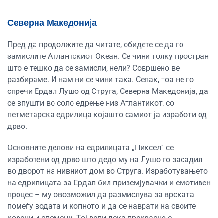
Северна Македонија
Пред да продолжите да читате, обидете се да го
замислите Атлантскиот Океан. Се чини толку простран
што е тешко да се замисли, нели? Совршено ве
разбираме. И нам ни се чини така. Сепак, тоа не го
спречи Ердал Лушо од Струга, Северна Македонија, да
се впушти во соло едрење низ Атлантикот, со
петметарска едрилица којашто самиот ја изработи од
дрво.
Основните делови на едрилицата „Пиксел“ се
изработени од дрво што дедо му на Лушо го засадил
во дворот на нивниот дом во Струга. Изработувањето
на едрилицата за Ердал бил приземјувачки и емотивен
процес – му овозможил да размислува за врската
помеѓу водата и копното и да се наврати на своите
корени и спомени. Тој вели дека прекрасно е