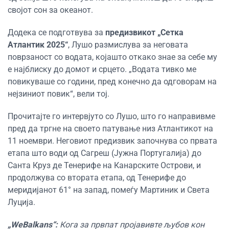
својот сон за океанот.
Додека се подготвува за
предизвикот „Сетка
Атлантик 2025“
, Лушо размислува за неговата
поврзаност со водата, којашто откако знае за себе му
е најблиску до домот и срцето. „Водата тивко ме
повикуваше со години, пред конечно да одговорам на
нејзиниот повик“, вели тој.
Прочитајте го интервјуто со Лушо, што го направивме
пред да тргне на своето патување низ Атлантикот на
11 ноември. Неговиот предизвик започнува со првата
етапа што води од Сагреш (Јужна Португалија) до
Санта Круз де Тенерифе на Канарските Острови, и
продолжува со втората етапа, од Тенерифе до
меридијанот 61° на запад, помеѓу Мартиник и Света
Луција.
„WeBalkans“:
Кога за првпат пројавивте љубов кон