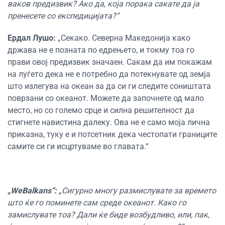
ваков предизвик? Ако да, која порака сакате да ја
пренесете со експедицијата?“
Ердал Лушо:
„Секако. Северна Македонија како
држава не е позната по едрењето, и токму тоа го
прави овој предизвик значаен. Сакам да им покажам
на луѓето дека не е потребно да потекнувате од земја
што излегува на океан за да си ги следите соништата
поврзани со океанот. Можете да започнете од мало
место, но со големо срце и силна решителност да
стигнете навистина далеку. Ова не е само моја лична
приказна, туку е и потсетник дека честопати границите
самите си ги исцртуваме во главата.“
„WeBalkans“:
„Сигурно многу размислувате за времето
што ќе го поминете сам среде океанот. Како го
замислувате тоа? Дали ќе биде возбудливо, или, пак,