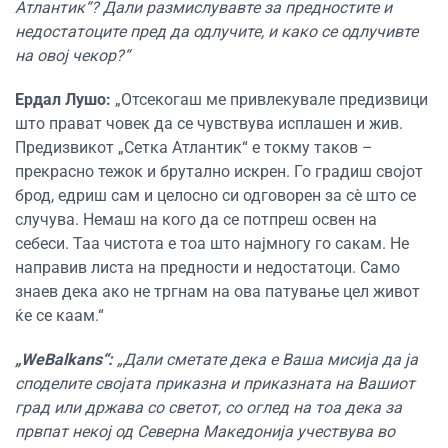
Атлантик“? Дали размислувавте за предностите и
недостатоците пред да одлучите, и како се одлучивте
на овој чекор?“
Ердал Лушо:
„Отсекогаш ме привлекувале предизвици
што прават човек да се чувствува исплашен и жив.
Предизвикот „Сетка Атлантик“ е токму таков –
прекрасно тежок и брутално искрен. Го градиш својот
брод, едриш сам и целосно си одговорен за сè што се
случува. Немаш на кого да се потпреш освен на
себеси. Таа чистота е тоа што најмногу го сакам. Не
направив листа на предности и недостатоци. Само
знаев дека ако не тргнам на ова патување цел живот
ќе се каам.“
„WeBalkans“:
„Дали сметате дека е Ваша мисија да ја
споделите својата приказна и приказната на Вашиот
град или држава со светот, со оглед на тоа дека за
првпат некој од Северна Македонија учествува во