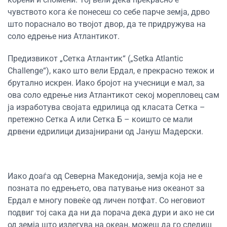
чувството кога ќе понесеш со себе парче земја, дрво
што пораснало во твојот двор, да те придружува на
соло едрење низ Атлантикот.
Предизвикот „Сетка Атлантик“ („Setka Atlantic
Challenge“), како што вели Ердал, е прекрасно тежок и
брутално искрен. Иако бројот на учесници е мал, за
ова соло едрење низ Атлантикот секој морепловец сам
ја изработува својата едрилица од класата Сетка –
претежно Сетка А или Сетка Б – коишто се мали
дрвени едрилици дизајнирани од Јануш Мадерски.
Иако доаѓа од Северна Македонија, земја која не е
позната по едрењето, ова патување низ океанот за
Ердал е многу повеќе од личен потфат. Со неговиот
подвиг тој сака да ни да порача дека дури и ако не си
од земја што излегува на океан, можеш да го следиш