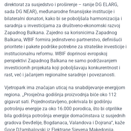
direktorat za susjedstvo i proširenje – ranije DG ELARG,
sada DG NEAR), međunarodne finansijske institucije i
bilateralni donatori, kako bi se poboljšala harmonizacija i
saradnja u investicijama za društveno-ekonomski razvoj
Zapadnog Balkana. Zajedno sa korisnicima Zapadnog
Balkana, WBIF formira jedinstveno partnerstvo, definišući
prioritete i pakete podrške potrebne za strateške investicije i
institucionalnu reformu. WBIF doprinosi evropskoj
perspektivi Zapadnog Balkana ne samo podržavanjem
investicionih projekata koji poboljšavaju konkurentnost i
rast, već i jačanjem regionalne saradnje i povezanosti.
Vjetropark ima značajan uticaj na snabdijevanje energijom
regiona. „Prosječna godišnja proizvodnja biće oko 112
gigavat sati. Pojednostavljeno, pokrivala bi godišnju
potrošnju energije za oko 16.000 porodica, što bi otprilike
bila godišnja potrošnja energije domaćinstava iz susjednih
gradova Đevđelije, Bogdanaca, Valandova i Dojrana“, kaže
Goce Džambalovski iz Elektrane Sjevena Makedonija.