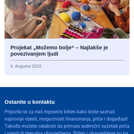
Projekat „Možemo bolje“ – Najlakše je
povezivanjem ljudi
6. Augusta 2025.
Ostanite u kontaktu
Prijavite se za naš mjesečni bilten kako biste saznali
najnovije vijesti, mogućnosti finansiranja, priče i događaje!
Takođe možete odabrati da primate sedmični sažetak priča
i vijesti ili trenutna obavještenja. Bilten i obavještenje su na