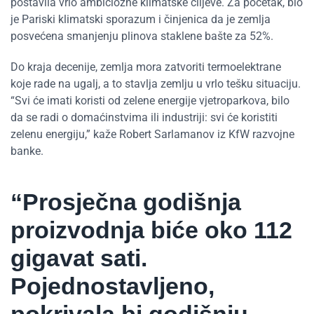
postavila vrlo ambiciozne klimatske ciljeve. Za početak, bio
je Pariski klimatski sporazum i činjenica da je zemlja
posvećena smanjenju plinova staklene bašte za 52%.
Do kraja decenije, zemlja mora zatvoriti termoelektrane
koje rade na ugalj, a to stavlja zemlju u vrlo tešku situaciju.
“Svi će imati koristi od zelene energije vjetroparkova, bilo
da se radi o domaćinstvima ili industriji: svi će koristiti
zelenu energiju,” kaže Robert Sarlamanov iz KfW razvojne
banke.
“Prosječna godišnja
proizvodnja biće oko 112
gigavat sati.
Pojednostavljeno,
pokrivala bi godišnju