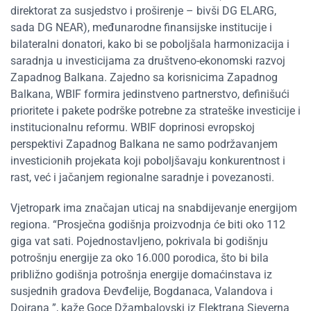
direktorat za susjedstvo i proširenje – bivši DG ELARG,
sada DG NEAR), međunarodne finansijske institucije i
bilateralni donatori, kako bi se poboljšala harmonizacija i
saradnja u investicijama za društveno-ekonomski razvoj
Zapadnog Balkana. Zajedno sa korisnicima Zapadnog
Balkana, WBIF formira jedinstveno partnerstvo, definišući
prioritete i pakete podrške potrebne za strateške investicije i
institucionalnu reformu. WBIF doprinosi evropskoj
perspektivi Zapadnog Balkana ne samo podržavanjem
investicionih projekata koji poboljšavaju konkurentnost i
rast, već i jačanjem regionalne saradnje i povezanosti.
Vjetropark ima značajan uticaj na snabdijevanje energijom
regiona. “Prosječna godišnja proizvodnja će biti oko 112
giga vat sati. Pojednostavljeno, pokrivala bi godišnju
potrošnju energije za oko 16.000 porodica, što bi bila
približno godišnja potrošnja energije domaćinstava iz
susjednih gradova Đevđelije, Bogdanaca, Valandova i
Dojrana ”, kaže Goce Džambalovski iz Elektrana Sjeverna