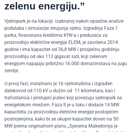
zelenu energiju.”
Vjetropark je na lokaciji izabranoj nakon opsežne analize
podataka i simulacije strujanja vjetra. Izgradnja Faze 1
parka, finansirana kreditima KfW-a i preduzeća za
proizvodnju električne energije ELEM, je završena 2014.
godine i ima kapacitet od 36,8 MW i prosječnu godišnju
proizvodnju od oko 112 gigavat sati, koji zelenom
energijom napajaju približno 16.000 domaćinstava na jugu
zemlje.
U prvoj fazi, instalirano je 16 vjetroturbina i izgrađen
dalekovod od 110 kV u dužini od 11 kilometara, kao i
trafostanica i pristupni putevi koji povezuju vjetropark sa
energetskom mrežom. Faza II je u toku i dodaće 14 MW
kapaciteta za proizvodnju eletrične energije postojećim
postrojenjima, kako bi se ukupni kapacitet doveo na 50
MW prema originalnom planu.„Sjeverna Makedonija je