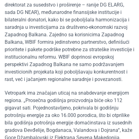
direktorat za susedstvo i proširenje – ranije DG ELARG,
sada DG NEAR), međunarodne finansijske institucije i
bilateralni donatori, kako bi se poboljšala harmonizacija i
saradnja u investicijama za društveno-ekonomski razvoj
Zapadnog Balkana. Zajedno sa korisnicima Zapadnog
Balkana, WBIF formira jedinstveno partnerstvo, definišući
prioritete i pakete podrške potrebne za strateške investicije i
institucionalnu reformu. WBIF doprinosi evropskoj
perspektivi Zapadnog Balkana ne samo podržavanjem
investicionih projekata koji poboljšavaju konkurentnost i
rast, već i jačanjem regionalne saradnje i povezanosti.
Vetropark ima značajan uticaj na snabdevanje energijom
regiona. „Prosečna godišnja proizvodnja biće oko 112
gigavat sati. Pojednostavljeno, pokrivala bi godišnju
potrošnju energije za oko 16.000 porodica, što bi otprilike
bila godišnja potrošnja energije domaćinstava iz susednih
gradova Đevđelije, Bogdanaca, Valandova i Dojrana“, kaže
Goce Džambalovski iz Elektrana Sevena Makedonija.