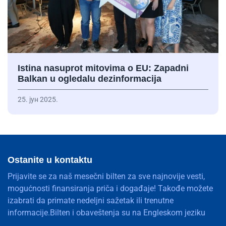
Istina nasuprot mitovima o EU: Zapadni
Balkan u ogledalu dezinformacija
25. јун 2025.
Ostanite u kontaktu
Prijavite se za naš mesečni bilten za sve najnovije vesti,
mogućnosti finansiranja priča i događaje! Takođe možete
izabrati da primate nedeljni sažetak ili trenutne
informacije.Bilten i obaveštenja su na Engleskom jeziku