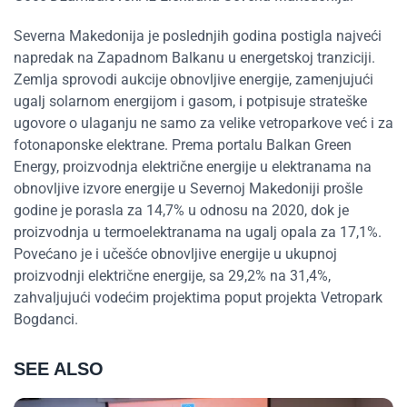
Severna Makedonija je poslednjih godina postigla najveći
napredak na Zapadnom Balkanu u energetskoj tranziciji.
Zemlja sprovodi aukcije obnovljive energije, zamenjujući
ugalj solarnom energijom i gasom, i potpisuje strateške
ugovore o ulaganju ne samo za velike vetroparkove već i za
fotonaponske elektrane. Prema portalu Balkan Green
Energy, proizvodnja električne energije u elektranama na
obnovljive izvore energije u Severnoj Makedoniji prošle
godine je porasla za 14,7% u odnosu na 2020, dok je
proizvodnja u termoelektranama na ugalj opala za 17,1%.
Povećano je i učešće obnovljive energije u ukupnoj
proizvodnji električne energije, sa 29,2% na 31,4%,
zahvaljujući vodećim projektima poput projekta Vetropark
Bogdanci.
SEE ALSO