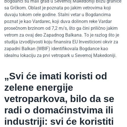
Bogdanci su mali grad u Severnoj Makedoniji blizu granice
sa Grčkom. Oblast je poznata po jakim vetrovima koji
duvaju tokom cele godine. Stalni vetar u Bogdancima
poznat je kao Vardarec, koji duva dolinom reke Vardar
prosečnom brzinom od 7,2 m/s, što ga čini prilično jakim
vetrom za ovaj deo Zapadnog Balkana. To je razlog što je
studija izvodljivosti koju finansira EU Investicioni okvir za
zapadni Balkan (WBIF) identifikovala Bogdance kao
idealnu lokaciju za prvi vetropark u Severnoj Makedoniji.
„Svi će imati koristi od
zelene energije
vetroparkova, bilo da se
radi o domaćinstvima ili
industriji: svi će koristiti