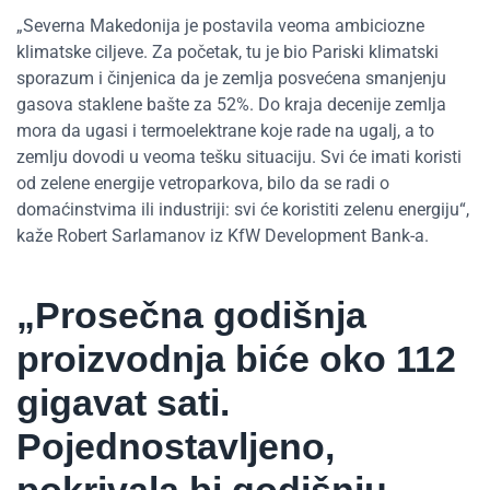
„Severna Makedonija je postavila veoma ambiciozne
klimatske ciljeve. Za početak, tu je bio Pariski klimatski
sporazum i činjenica da je zemlja posvećena smanjenju
gasova staklene bašte za 52%. Do kraja decenije zemlja
mora da ugasi i termoelektrane koje rade na ugalj, a to
zemlju dovodi u veoma tešku situaciju. Svi će imati koristi
od zelene energije vetroparkova, bilo da se radi o
domaćinstvima ili industriji: svi će koristiti zelenu energiju“,
kaže Robert Sarlamanov iz KfW Development Bank-a.
„Prosečna godišnja
proizvodnja biće oko 112
gigavat sati.
Pojednostavljeno,
pokrivala bi godišnju