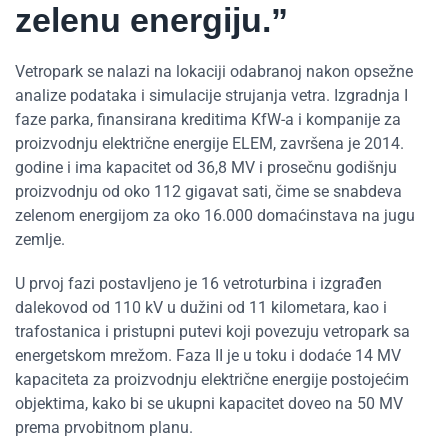
zelenu energiju.”
Vetropark se nalazi na lokaciji odabranoj nakon opsežne
analize podataka i simulacije strujanja vetra. Izgradnja I
faze parka, finansirana kreditima KfW-a i kompanije za
proizvodnju električne energije ELEM, završena je 2014.
godine i ima kapacitet od 36,8 MV i prosečnu godišnju
proizvodnju od oko 112 gigavat sati, čime se snabdeva
zelenom energijom za oko 16.000 domaćinstava na jugu
zemlje.
U prvoj fazi postavljeno je 16 vetroturbina i izgrađen
dalekovod od 110 kV u dužini od 11 kilometara, kao i
trafostanica i pristupni putevi koji povezuju vetropark sa
energetskom mrežom. Faza II je u toku i dodaće 14 MV
kapaciteta za proizvodnju električne energije postojećim
objektima, kako bi se ukupni kapacitet doveo na 50 MV
prema prvobitnom planu.