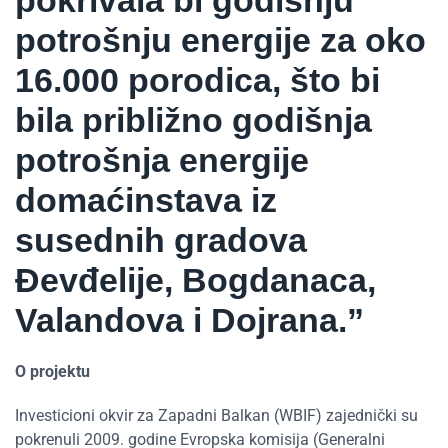
potrošnju energije za oko
16.000 porodica, što bi
bila približno godišnja
potrošnja energije
domaćinstava iz
susednih gradova
Đevđelije, Bogdanaca,
Valandova i Dojrana.”
O projektu
Investicioni okvir za Zapadni Balkan (WBIF) zajednički su
pokrenuli 2009. godine Evropska komisija (Generalni