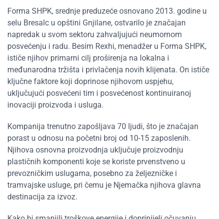
Forma SHPK, srednje preduzeće osnovano 2013. godine u
selu Bresalc u opštini Gnjilane, ostvarilo je značajan
napredak u svom sektoru zahvaljujući neumornom
posvećenju i radu. Besim Rexhi, menadžer u Forma SHPK,
ističe njihov primarni cilj proširenja na lokalna i
međunarodna tržišta i privlačenja novih klijenata. On ističe
ključne faktore koji doprinose njihovom uspjehu,
uključujući posvećeni tim i posvećenost kontinuiranoj
inovaciji proizvoda i usluga.
Kompanija trenutno zapošljava 70 ljudi, što je značajan
porast u odnosu na početni broj od 10-15 zaposlenih.
Njihova osnovna proizvodnja uključuje proizvodnju
plastičnih komponenti koje se koriste prvenstveno u
prevozničkim uslugama, posebno za željezničke i
tramvajske usluge, pri čemu je Njemačka njihova glavna
destinacija za izvoz.
Kako bi smanjili troškove energije i doprinijeli očuvanju