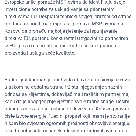
Evropske unije, pomaže MSP-ovima da identifikuju svoje
investicione potrebe za usklađivanje sa prioritetnim
direktivama EU. Besplatni tehnički savjeti, pruženi od strane
međunarodnog tima eksperata, pomažu MSP-ovima na
Kosovu da pronađu najbolje rješenje za ispunjavanje
direktiva EU, postanu konkurentni u trgovini sa partnerima
iz EU i povećaju profitabilnost kod kuće kroz ponudu
proizvoda i usluga veće kvalitete.
Budući put kompanije obuhvata obavezu proširenja izvoza
ulaskom na dodatna strana tržišta, njegovanje snažnih
odnosa sa klijentima, dobavljačima i različitim partnerima,
kao i dalje unaprjeđenje vještina svoje radne snage. Besim
takođe zagovara da i ostala preduzeća na Kosovu prihvate
čiste izvore energije. “Jedini propust koji imam je što ranije
nisam bio svjestan ogromnih prednosti obnovljive energije.
Iako trenutni solarni paneli adekvatno zadovoljavaju moje