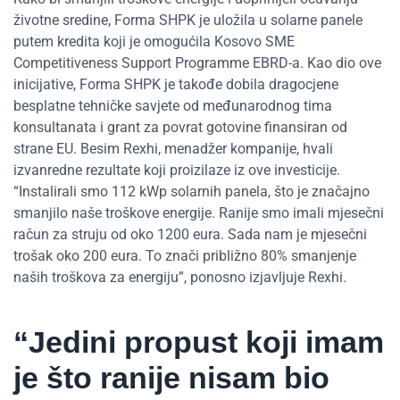
životne sredine, Forma SHPK je uložila u solarne panele
putem kredita koji je omogućila Kosovo SME
Competitiveness Support Programme EBRD-a. Kao dio ove
inicijative, Forma SHPK je takođe dobila dragocjene
besplatne tehničke savjete od međunarodnog tima
konsultanata i grant za povrat gotovine finansiran od
strane EU. Besim Rexhi, menadžer kompanije, hvali
izvanredne rezultate koji proizilaze iz ove investicije.
“Instalirali smo 112 kWp solarnih panela, što je značajno
smanjilo naše troškove energije. Ranije smo imali mjesečni
račun za struju od oko 1200 eura. Sada nam je mjesečni
trošak oko 200 eura. To znači približno 80% smanjenje
naših troškova za energiju”, ponosno izjavljuje Rexhi.
“Jedini propust koji imam
je što ranije nisam bio