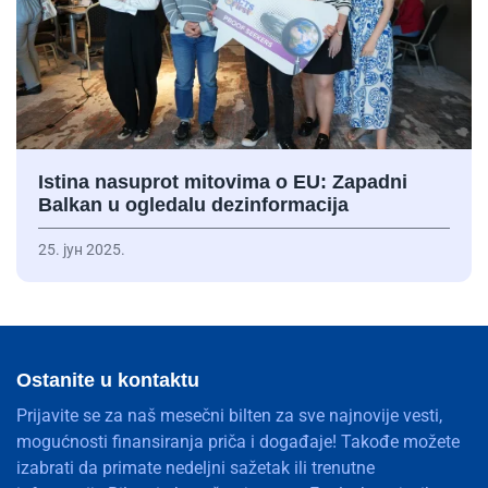
Istina nasuprot mitovima o EU: Zapadni
Balkan u ogledalu dezinformacija
25. јун 2025.
Ostanite u kontaktu
Prijavite se za naš mesečni bilten za sve najnovije vesti,
mogućnosti finansiranja priča i događaje! Takođe možete
izabrati da primate nedeljni sažetak ili trenutne