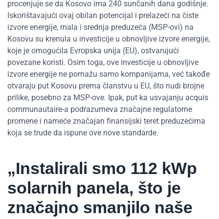
procenjuje se da Kosovo ima 240 sunčanih dana godišnje.
Iskorištavajući ovaj obilan potencijal i prelazeći na čiste
izvore energije, mala i srednja preduzeća (MSP-ovi) na
Kosovu su krenula u investicije u obnovljive izvore energije,
koje je omogućila Evropska unija (EU), ostvarujući
povezane koristi. Osim toga, ove investicije u obnovljive
izvore energije ne pomažu samo kompanijama, već takođe
otvaraju put Kosovu prema članstvu u EU, što nudi brojne
prilike, posebno za MSP-ove. Ipak, put ka usvajanju acquis
communautaire-a podrazumeva značajne regulatorne
promene i nameće značajan finansijski teret preduzećima
koja se trude da ispune ove nove standarde.
„Instalirali smo 112 kWp
solarnih panela, što je
značajno smanjilo naše