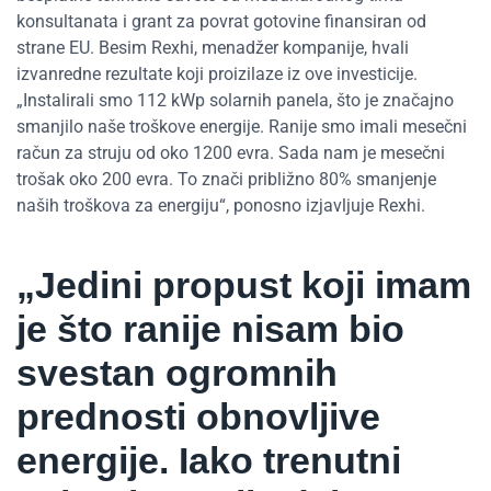
konsultanata i grant za povrat gotovine finansiran od
strane EU. Besim Rexhi, menadžer kompanije, hvali
izvanredne rezultate koji proizilaze iz ove investicije.
„Instalirali smo 112 kWp solarnih panela, što je značajno
smanjilo naše troškove energije. Ranije smo imali mesečni
račun za struju od oko 1200 evra. Sada nam je mesečni
trošak oko 200 evra. To znači približno 80% smanjenje
naših troškova za energiju“, ponosno izjavljuje Rexhi.
„Jedini propust koji imam
je što ranije nisam bio
svestan ogromnih
prednosti obnovljive
energije. Iako trenutni