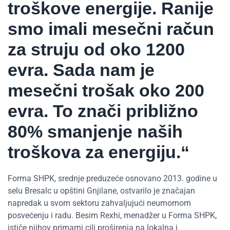
troškove energije. Ranije
smo imali mesečni račun
za struju od oko 1200
evra. Sada nam je
mesečni trošak oko 200
evra. To znači približno
80% smanjenje naših
troškova za energiju.“
Forma SHPK, srednje preduzeće osnovano 2013. godine u
selu Bresalc u opštini Gnjilane, ostvarilo je značajan
napredak u svom sektoru zahvaljujući neumornom
posvećenju i radu. Besim Rexhi, menadžer u Forma SHPK,
ističe njihov primarni cilj proširenja na lokalna i