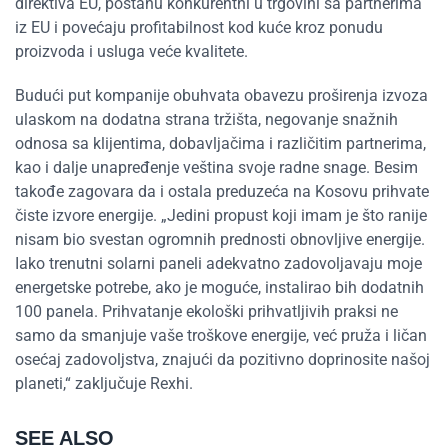
direktiva EU, postanu konkurentni u trgovini sa partnerima
iz EU i povećaju profitabilnost kod kuće kroz ponudu
proizvoda i usluga veće kvalitete.
Budući put kompanije obuhvata obavezu proširenja izvoza
ulaskom na dodatna strana tržišta, negovanje snažnih
odnosa sa klijentima, dobavljačima i različitim partnerima,
kao i dalje unapređenje veština svoje radne snage. Besim
takođe zagovara da i ostala preduzeća na Kosovu prihvate
čiste izvore energije. „Jedini propust koji imam je što ranije
nisam bio svestan ogromnih prednosti obnovljive energije.
Iako trenutni solarni paneli adekvatno zadovoljavaju moje
energetske potrebe, ako je moguće, instalirao bih dodatnih
100 panela. Prihvatanje ekološki prihvatljivih praksi ne
samo da smanjuje vaše troškove energije, već pruža i ličan
osećaj zadovoljstva, znajući da pozitivno doprinosite našoj
planeti,“ zaključuje Rexhi.
SEE ALSO