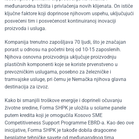
međunarodna tržišta i privlačenja novih klijenata. On ističe
ključne faktore koji doprinose njihovom uspehu, uključujući
posvećeni tim i posvećenost kontinuiranoj inovaciji
proizvoda i usluga.
Kompanija trenutno zapošljava 70 ljudi, što je značajan
porast u odnosu na početni broj od 10-15 zaposlenih.
Njihova osnovna proizvodnja uključuje proizvodnju
plastičnih komponenti koje se koriste prvenstveno u
prevozničkim uslugama, posebno za železničke i
tramvajske usluge, pri čemu je Nemačka njihova glavna
destinacija za izvoz.
Kako bi smanjili troškove energije i doprineli očuvanju
životne sredine, Forma SHPK je uložila u solarne panele
putem kredita koji je omogućila Kosovo SME
Competitiveness Support Programme EBRD-a. Kao deo ove
inicijative, Forma SHPK je takođe dobila dragocene
besplatne tehničke savete od međunarodnog tima