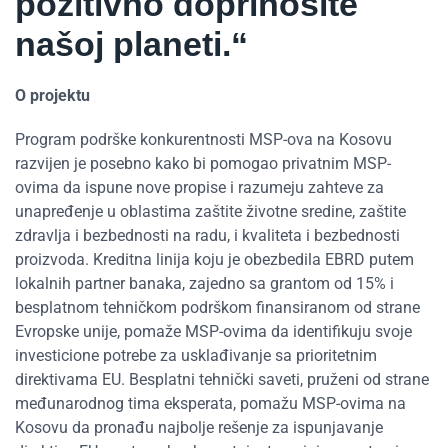
pozitivno doprinosite
našoj planeti.“
O projektu
Program podrške konkurentnosti MSP-ova na Kosovu
razvijen je posebno kako bi pomogao privatnim MSP-
ovima da ispune nove propise i razumeju zahteve za
unapređenje u oblastima zaštite životne sredine, zaštite
zdravlja i bezbednosti na radu, i kvaliteta i bezbednosti
proizvoda. Kreditna linija koju je obezbedila EBRD putem
lokalnih partner banaka, zajedno sa grantom od 15% i
besplatnom tehničkom podrškom finansiranom od strane
Evropske unije, pomaže MSP-ovima da identifikuju svoje
investicione potrebe za usklađivanje sa prioritetnim
direktivama EU. Besplatni tehnički saveti, pruženi od strane
međunarodnog tima eksperata, pomažu MSP-ovima na
Kosovu da pronađu najbolje rešenje za ispunjavanje