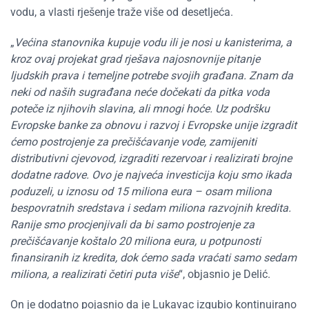
vodu, a vlasti rješenje traže više od desetljeća.
„
Većina stanovnika kupuje vodu ili je nosi u kanisterima, a
kroz ovaj projekat grad rješava najosnovnije pitanje
ljudskih prava i temeljne potrebe svojih građana. Znam da
neki od naših sugrađana neće dočekati da pitka voda
poteče iz njihovih slavina, ali mnogi hoće. Uz podršku
Evropske banke za obnovu i razvoj i Evropske unije izgradit
ćemo postrojenje za prečišćavanje vode, zamijeniti
distributivni cjevovod, izgraditi rezervoar i realizirati brojne
dodatne radove. Ovo je najveća investicija koju smo ikada
poduzeli, u iznosu od 15 miliona eura – osam miliona
bespovratnih sredstava i sedam miliona razvojnih kredita.
Ranije smo procjenjivali da bi samo postrojenje za
prečišćavanje koštalo 20 miliona eura, u potpunosti
finansiranih iz kredita, dok ćemo sada vraćati samo sedam
miliona, a realizirati četiri puta više
“, objasnio je Delić.
On je dodatno pojasnio da je Lukavac izgubio kontinuirano