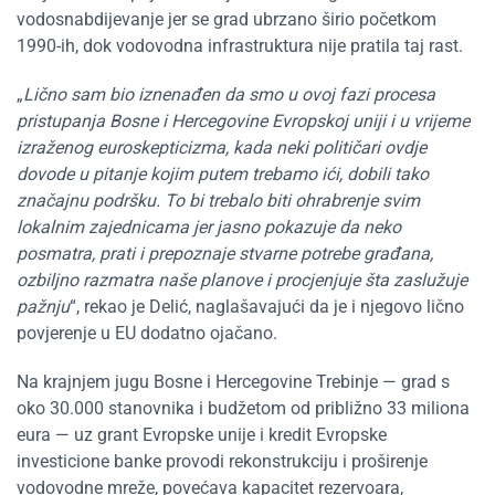
vodosnabdijevanje jer se grad ubrzano širio početkom
1990-ih, dok vodovodna infrastruktura nije pratila taj rast.
„
Lično sam bio iznenađen da smo u ovoj fazi procesa
pristupanja Bosne i Hercegovine Evropskoj uniji i u vrijeme
izraženog euroskepticizma, kada neki političari ovdje
dovode u pitanje kojim putem trebamo ići, dobili tako
značajnu podršku. To bi trebalo biti ohrabrenje svim
lokalnim zajednicama jer jasno pokazuje da neko
posmatra, prati i prepoznaje stvarne potrebe građana,
ozbiljno razmatra naše planove i procjenjuje šta zaslužuje
pažnju
“, rekao je Delić, naglašavajući da je i njegovo lično
povjerenje u EU dodatno ojačano.
Na krajnjem jugu Bosne i Hercegovine Trebinje — grad s
oko 30.000 stanovnika i budžetom od približno 33 miliona
eura — uz grant Evropske unije i kredit Evropske
investicione banke provodi rekonstrukciju i proširenje
vodovodne mreže, povećava kapacitet rezervoara,