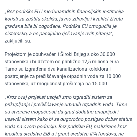
„
Bez podrške EU i međunarodnih finansijskih institucija
koristi za zaštitu okoliša, javno zdravlje i kvalitet života
građana bile bi odgođene. Podrška EU omogućila je
sistemsko, a ne parcijalno rješavanje ovih pitanja
“,
zaključili su.
Projektom je obuhvaćen i Široki Brijeg s oko 30.000
stanovnika i budžetom od približno 12,5 miliona eura.
Tamo su izgrađena dva kanalizaciona kolektora i
postrojenje za prečišćavanje otpadnih voda za 10.000
stanovnika, uz mogućnost proširenja na 15.000.
„
Kroz ovaj projekat uspjeli smo izgraditi sistem za
prikupljanje i prečišćavanje urbanih otpadnih voda. Time
su stvorene mogućnosti da grad dodatno unaprijedi i
usavrši sistem kako bi se dugoročno postigao dobar status
voda na ovom području. Bez podrške EU, realizirane kroz
kreditna sredstva EIB-a i grant sredstva IPA fondova, ne