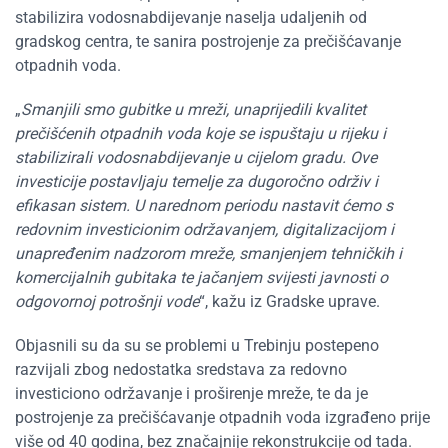
stabilizira vodosnabdijevanje naselja udaljenih od
gradskog centra, te sanira postrojenje za prečišćavanje
otpadnih voda.
„
Smanjili smo gubitke u mreži, unaprijedili kvalitet
prečišćenih otpadnih voda koje se ispuštaju u rijeku i
stabilizirali vodosnabdijevanje u cijelom gradu. Ove
investicije postavljaju temelje za dugoročno održiv i
efikasan sistem. U narednom periodu nastavit ćemo s
redovnim investicionim održavanjem, digitalizacijom i
unapređenim nadzorom mreže, smanjenjem tehničkih i
komercijalnih gubitaka te jačanjem svijesti javnosti o
odgovornoj potrošnji vode
“, kažu iz Gradske uprave.
Objasnili su da su se problemi u Trebinju postepeno
razvijali zbog nedostatka sredstava za redovno
investiciono održavanje i proširenje mreže, te da je
postrojenje za prečišćavanje otpadnih voda izgrađeno prije
više od 40 godina, bez značajnije rekonstrukcije od tada.