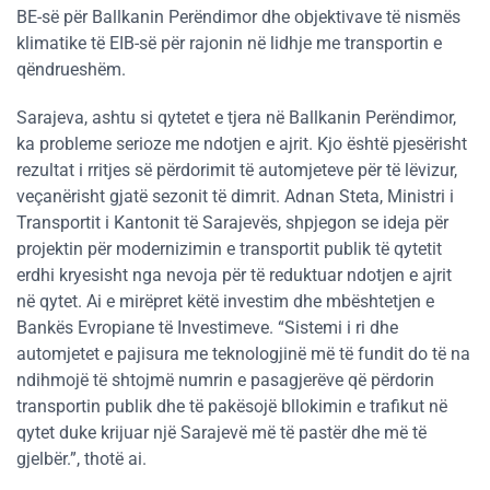
BE-së për Ballkanin Perëndimor dhe objektivave të nismës
klimatike të EIB-së për rajonin në lidhje me transportin e
qëndrueshëm.
Sarajeva, ashtu si qytetet e tjera në Ballkanin Perëndimor,
ka probleme serioze me ndotjen e ajrit. Kjo është pjesërisht
rezultat i rritjes së përdorimit të automjeteve për të lëvizur,
veçanërisht gjatë sezonit të dimrit. Adnan Steta, Ministri i
Transportit i Kantonit të Sarajevës, shpjegon se ideja për
projektin për modernizimin e transportit publik të qytetit
erdhi kryesisht nga nevoja për të reduktuar ndotjen e ajrit
në qytet. Ai e mirëpret këtë investim dhe mbështetjen e
Bankës Evropiane të Investimeve. “Sistemi i ri dhe
automjetet e pajisura me teknologjinë më të fundit do të na
ndihmojë të shtojmë numrin e pasagjerëve që përdorin
transportin publik dhe të pakësojë bllokimin e trafikut në
qytet duke krijuar një Sarajevë më të pastër dhe më të
gjelbër.”, thotë ai.