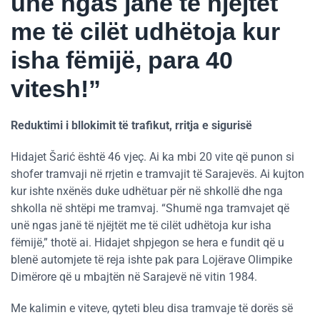
unë ngas janë të njëjtët
me të cilët udhëtoja kur
isha fëmijë, para 40
vitesh!”
Reduktimi i bllokimit të trafikut, rritja e sigurisë
Hidajet Šarić është 46 vjeç. Ai ka mbi 20 vite që punon si
shofer tramvaji në rrjetin e tramvajit të Sarajevës. Ai kujton
kur ishte nxënës duke udhëtuar për në shkollë dhe nga
shkolla në shtëpi me tramvaj. “Shumë nga tramvajet që
unë ngas janë të njëjtët me të cilët udhëtoja kur isha
fëmijë,” thotë ai. Hidajet shpjegon se hera e fundit që u
blenë automjete të reja ishte pak para Lojërave Olimpike
Dimërore që u mbajtën në Sarajevë në vitin 1984.
Me kalimin e viteve, qyteti bleu disa tramvaje të dorës së