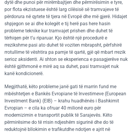
dytë dhe punoi për mirëmbajtjen dhe përmirësimin e tyre,
por flota ekzistuese është larg cilësisë së tramvajeve të
përdorura në qytete të tjera në Evropë dhe më gjerë. Hidajet
shpjegon se ai dhe kolegët e tij herë pas here hasin
probleme teknike kur tramvajet prishen dhe duhet të
tërhiqen për t’u riparuar. Kjo është një procedurë e
rrezikshme pasi ato duhet të voziten mbrapsht, përfshirë
rrotullime të vështira pa pamje të qartë, gjë që mbart rrezik
serioz aksidenti. Ai shton se eksperienca e pasagjerëve nuk
është gjithmonë e mirë aq sa duhet, pasi tramvajet nuk
kanë kondicionerë.
Megjithatë, këto probleme janë gati të marrin fund me
mbështetjen e Bankës Evropiane të Investimeve (European
Investment Bank) (EIB) – krahu huadhënës i Bashkimit
Evropian – e cila ka ofruar 40 milionë euro për
modernizimin e transportit publik të Sarajevës. Këto
përmirësime do të rrisin ndjeshëm sigurinë dhe do të
reduktojnë bllokimin e trafikutdhe ndotjen e ajrit në