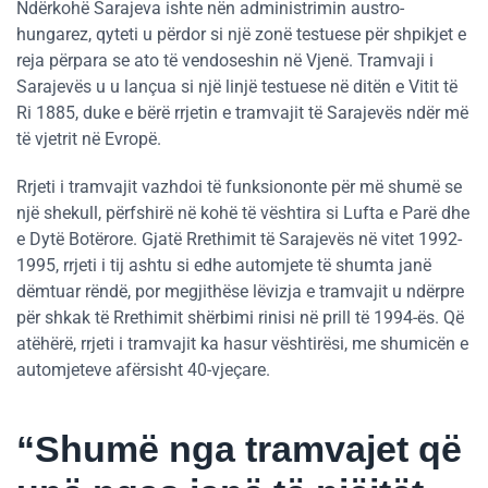
Ndërkohë Sarajeva ishte nën administrimin austro-
hungarez, qyteti u përdor si një zonë testuese për shpikjet e
reja përpara se ato të vendoseshin në Vjenë. Tramvaji i
Sarajevës u u lançua si një linjë testuese në ditën e Vitit të
Ri 1885, duke e bërë rrjetin e tramvajit të Sarajevës ndër më
të vjetrit në Evropë.
Rrjeti i tramvajit vazhdoi të funksiononte për më shumë se
një shekull, përfshirë në kohë të vështira si Lufta e Parë dhe
e Dytë Botërore. Gjatë Rrethimit të Sarajevës në vitet 1992-
1995, rrjeti i tij ashtu si edhe automjete të shumta janë
dëmtuar rëndë, por megjithëse lëvizja e tramvajit u ndërpre
për shkak të Rrethimit shërbimi rinisi në prill të 1994-ës. Që
atëhërë, rrjeti i tramvajit ka hasur vështirësi, me shumicën e
automjeteve afërsisht 40-vjeçare.
“Shumë nga tramvajet që