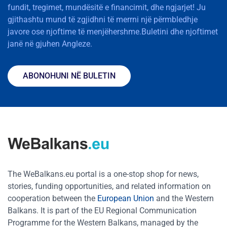
fundit, tregimet, mundësitë e financimit, dhe ngjarjet! Ju
gjithashtu mund të zgjidhni të merrni një përmbledhje
javore ose njoftime të menjëhershme.Buletini dhe njoftimet
janë në gjuhen Angleze.
ABONOHUNI NË BULETIN
The WeBalkans.eu portal is a one-stop shop for news,
stories, funding opportunities, and related information on
cooperation between the
European Union
and the Western
Balkans. It is part of the EU Regional Communication
Programme for the Western Balkans, managed by the