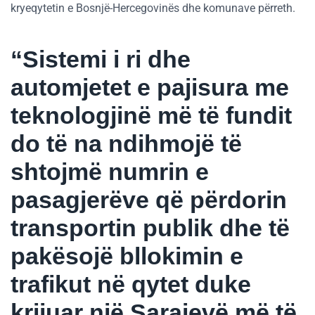
kryeqytetin e Bosnjë-Hercegovinës dhe komunave përreth.
“Sistemi i ri dhe
automjetet e pajisura me
teknologjinë më të fundit
do të na ndihmojë të
shtojmë numrin e
pasagjerëve që përdorin
transportin publik dhe të
pakësojë bllokimin e
trafikut në qytet duke
krijuar një Sarajevë më të