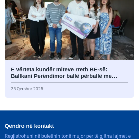
E vërteta kundër miteve rreth BE-së:
Ballkani Perëndimor ballë përballë me…
25 Qershor 2025
Qëndro në kontakt
Regjistrohuni në buletinin tonë mujor për të gjitha lajmet e