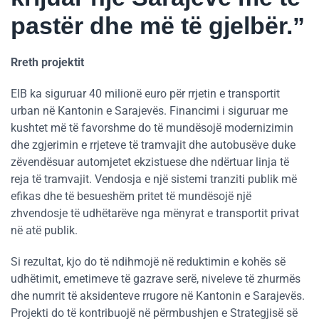
pastër dhe më të gjelbër.”
Rreth projektit
EIB ka siguruar 40 milionë euro për rrjetin e transportit
urban në Kantonin e Sarajevës. Financimi i siguruar me
kushtet më të favorshme do të mundësojë modernizimin
dhe zgjerimin e rrjeteve të tramvajit dhe autobusëve duke
zëvendësuar automjetet ekzistuese dhe ndërtuar linja të
reja të tramvajit. Vendosja e një sistemi tranziti publik më
efikas dhe të besueshëm pritet të mundësojë një
zhvendosje të udhëtarëve nga mënyrat e transportit privat
në atë publik.
Si rezultat, kjo do të ndihmojë në reduktimin e kohës së
udhëtimit, emetimeve të gazrave serë, niveleve të zhurmës
dhe numrit të aksidenteve rrugore në Kantonin e Sarajevës.
Projekti do të kontribuojë në përmbushjen e Strategjisë së