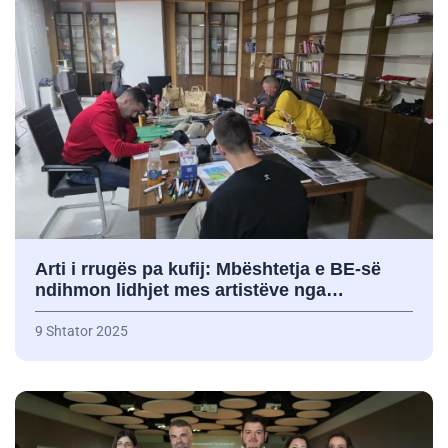
Arti i rrugës pa kufij: Mbështetja e BE-së
ndihmon lidhjet mes artistëve nga…
9 Shtator 2025