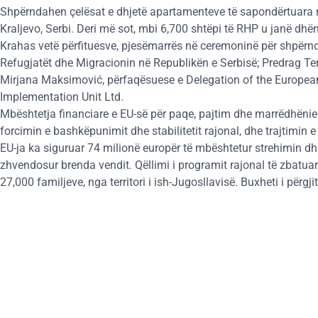
Shpërndahen çelësat e dhjetë apartamenteve të sapondërtuara 
Kraljevo, Serbi. Deri më sot, mbi 6,700 shtëpi të RHP u janë dhë
Krahas vetë përfituesve, pjesëmarrës në ceremoninë për shpërnd
Refugjatët dhe Migracionin në Republikën e Serbisë; Predrag Ter
Mirjana Maksimović, përfaqësuese e Delegation of the European 
Implementation Unit Ltd.
Mbështetja financiare e EU-së për paqe, pajtim dhe marrëdhënie 
forcimin e bashkëpunimit dhe stabilitetit rajonal, dhe trajtimin
EU-ja ka siguruar 74 milionë europër të mbështetur strehimin d
zhvendosur brenda vendit. Qëllimi i programit rajonal të zbatuar 
27,000 familjeve, nga territori i ish-Jugosllavisë. Buxheti i përg