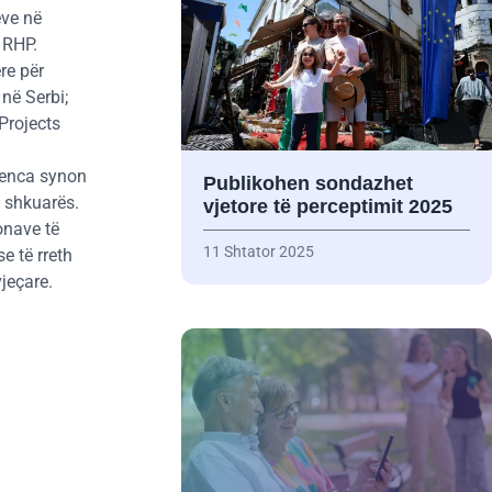
ëve në
 RHP.
re për
në Serbi;
Projects
stenca synon
Publikohen sondazhet
ë shkuarës.
vjetore të perceptimit 2025
onave të
11 Shtator 2025
e të rreth
vjeçare.