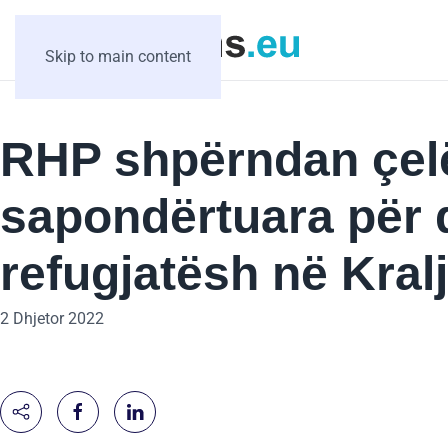
Skip to main content
RHP shpërndan çelë
sapondërtuara për d
refugjatësh në Kral
2 Dhjetor 2022