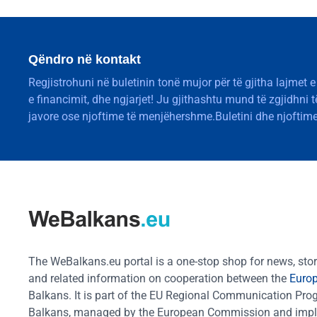
Qëndro në kontakt
Regjistrohuni në buletinin tonë mujor për të gjitha lajmet e
e financimit, dhe ngjarjet! Ju gjithashtu mund të zgjidhni 
javore ose njoftime të menjëhershme.Buletini dhe njoftime
The WeBalkans.eu portal is a one-stop shop for news, stori
and related information on cooperation between the
Euro
Balkans. It is part of the EU Regional Communication Pr
Balkans, managed by the European Commission and impl