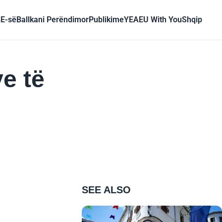
BE-së
Ballkani Perëndimor
Publikime
YEA
EU With You
Shqip
e të
SEE ALSO