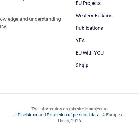
EU Projects
Western Balkans
nowledge and understanding
icy.
Publications
YEA
EU With YOU
Shqip
The information on this site is subject to
a
Disclaimer
and
Protection of personal data
. © European
Union,
2026