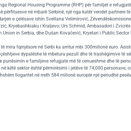
nga Regional Housing Programme (RHP) për familjet e refugjat
në përfituesve në mbarë Serbinë, një nga katër vendet partnere të
arjen e çelësave ishin Svetlana Velimirović, Zëvendëskomisione
zić, Kryebashkiaku i Kraljevo; Urs Schmid, Ambasadori i Zvicrës 
Union in Serbia, dhe Dušan Kovačević, Kryetari i Public Sector 
të mira fqinjësore në Serbi ka arritur mbi 300milionë euro. Asi
 e çështjeve dypalëshe të mbetura pezull dhe të trashëgimive të s
he punësimin e familjeve refugjate më të cenueshme dhe të pers
në këtë sektor është përmirësimi i jetëve të 74,000 personave, os
jithshëm llogaritet në rreth 584 milionë europër një periudhë pesë