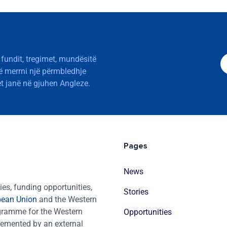
 fundit, tregimet, mundësitë
të merrni një përmbledhje
t janë në gjuhen Angleze.
Pages
News
es, funding opportunities,
Stories
pean Union
and the Western
ogramme for the Western
Opportunities
emented by an external