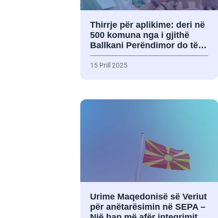
Thirrje për aplikime: deri në
500 komuna nga i gjithë
Ballkani Perëndimor do të…
15 Prill 2025
Urime Maqedonisë së Veriut
për anëtarësimin në SEPA –
Një hap më afër integrimit…