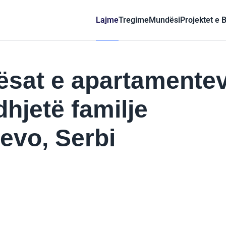
Lajme
Tregime
Mundësi
Projektet e 
sat e apartamentev
hjetë familje
jevo, Serbi