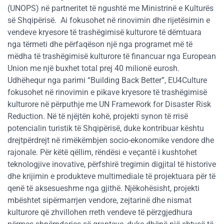
(UNOPS) në partneritet të ngushtë me Ministrinë e Kulturës
së Shqipërisë. Ai fokusohet në rinovimin dhe rijetësimin e
vendeve kryesore të trashëgimisë kulturore të dëmtuara
nga tërmeti dhe përfaqëson një nga programet më të
mëdha të trashëgimisë kulturore të financuar nga European
Union me një buxhet total prej 40 milionë eurosh.
Udhëhequr nga parimi “Building Back Better”, EU4Culture
fokusohet në rinovimin e pikave kryesore të trashëgimisë
kulturore në përputhje me UN Framework for Disaster Risk
Reduction. Në të njëjtën kohë, projekti synon të rrisë
potencialin turistik të Shqipërisë, duke kontribuar kështu
drejtpërdrejt në rimëkëmbjen socio-ekonomike vendore dhe
rajonale. Për këtë qëllim, rëndësi e veçantë i kushtohet
teknologjive inovative, përfshirë tregimin digjital të historive
dhe krijimin e produkteve multimediale të projektuara për të
qenë të aksesueshme nga gjithë. Njëkohësisht, projekti
mbështet sipërmarrjen vendore, zejtarinë dhe nismat
kulturore që zhvillohen rreth vendeve të përzgjedhura