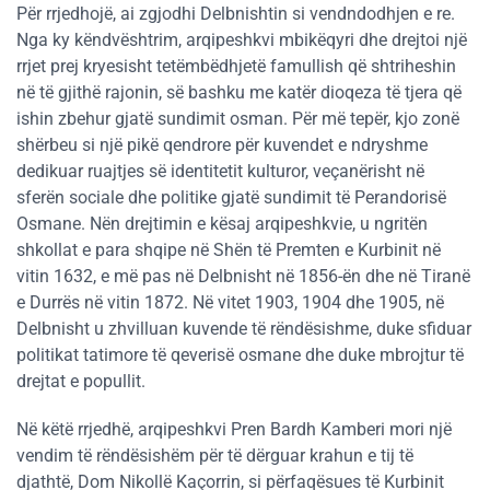
Për rrjedhojë, ai zgjodhi Delbnishtin si vendndodhjen e re.
Nga ky këndvështrim, arqipeshkvi mbikëqyri dhe drejtoi një
rrjet prej kryesisht tetëmbëdhjetë famullish që shtriheshin
në të gjithë rajonin, së bashku me katër dioqeza të tjera që
ishin zbehur gjatë sundimit osman. Për më tepër, kjo zonë
shërbeu si një pikë qendrore për kuvendet e ndryshme
dedikuar ruajtjes së identitetit kulturor, veçanërisht në
sferën sociale dhe politike gjatë sundimit të Perandorisë
Osmane. Nën drejtimin e kësaj arqipeshkvie, u ngritën
shkollat e para shqipe në Shën të Premten e Kurbinit në
vitin 1632, e më pas në Delbnisht në 1856-ën dhe në Tiranë
e Durrës në vitin 1872. Në vitet 1903, 1904 dhe 1905, në
Delbnisht u zhvilluan kuvende të rëndësishme, duke sfiduar
politikat tatimore të qeverisë osmane dhe duke mbrojtur të
drejtat e popullit.
Në këtë rrjedhë, arqipeshkvi Pren Bardh Kamberi mori një
vendim të rëndësishëm për të dërguar krahun e tij të
djathtë, Dom Nikollë Kaçorrin, si përfaqësues të Kurbinit