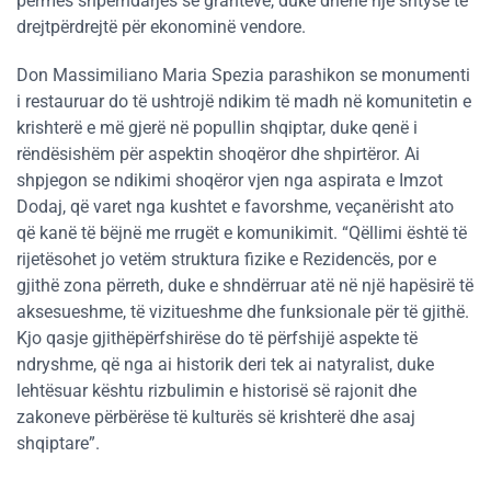
përmes shpërndarjes së granteve, duke dhënë një shtysë të
drejtpërdrejtë për ekonominë vendore.
Don Massimiliano Maria Spezia parashikon se monumenti
i restauruar do të ushtrojë ndikim të madh në komunitetin e
krishterë e më gjerë në popullin shqiptar, duke qenë i
rëndësishëm për aspektin shoqëror dhe shpirtëror. Ai
shpjegon se ndikimi shoqëror vjen nga aspirata e Imzot
Dodaj, që varet nga kushtet e favorshme, veçanërisht ato
që kanë të bëjnë me rrugët e komunikimit. “Qëllimi është të
rijetësohet jo vetëm struktura fizike e Rezidencës, por e
gjithë zona përreth, duke e shndërruar atë në një hapësirë të
aksesueshme, të vizitueshme dhe funksionale për të gjithë.
Kjo qasje gjithëpërfshirëse do të përfshijë aspekte të
ndryshme, që nga ai historik deri tek ai natyralist, duke
lehtësuar kështu rizbulimin e historisë së rajonit dhe
zakoneve përbërëse të kulturës së krishterë dhe asaj
shqiptare”.