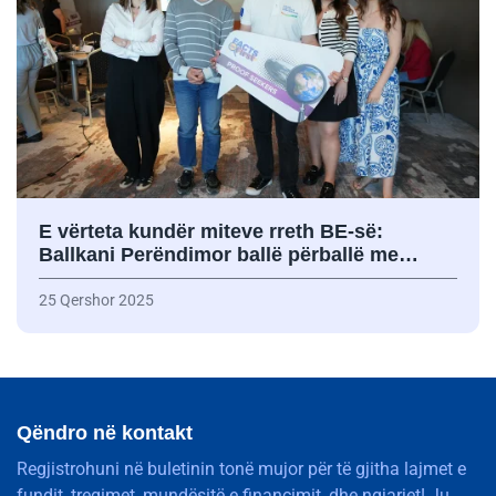
E vërteta kundër miteve rreth BE-së:
Ballkani Perëndimor ballë përballë me…
25 Qershor 2025
Qëndro në kontakt
Regjistrohuni në buletinin tonë mujor për të gjitha lajmet e
fundit, tregimet, mundësitë e financimit, dhe ngjarjet! Ju