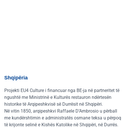
Shqipëria
Projekti EU4 Culture i financuar nga BE-ja në partneritet të
ngushtë me Ministrinë e Kulturës restauron ndërtesën
historike të Arqipeshkvisë së Durrësit në Shqipëri.
Në vitin 1850, arqipeshkvi Raffaele D’Ambrosio u përball
me kundërshtimin e administratës osmane teksa u përpoq
të krijonte selinë e Kishës Katolike në Shqipëri, në Durrës.