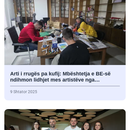
Arti i rrugës pa kufij: Mbështetja e BE-së
ndihmon lidhjet mes artistëve nga…
9 Shtator 2025