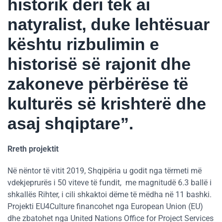
historik deri tek ai
natyralist, duke lehtësuar
kështu rizbulimin e
historisë së rajonit dhe
zakoneve përbërëse të
kulturës së krishterë dhe
asaj shqiptare”.
Rreth projektit
Në nëntor të vitit 2019, Shqipëria u godit nga tërmeti më
vdekjeprurës i 50 viteve të fundit, me magnitudë 6.3 ballë i
shkallës Rihter, i cili shkaktoi dëme të mëdha në 11 bashki.
Projekti EU4Culture financohet nga European Union (EU)
dhe zbatohet nga United Nations Office for Project Services