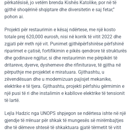
përkatësisë, jo vetëm brenda Kishës Katolike, por në të
gjithë shoqërinë shqiptare dhe diversitetin e saj fetar,”
pohon ai.
Projekti për restaurimin e kësaj ndërtese, me një kosto
totale prej 620,000 eurosh, nisi në korrik të vitit 2022 dhe
zgjati për rreth një vit. Punimet gjithëpërfshirëse përfshinë
riparimet e çatisë, fortifikimin e pikës qendrore të strukturës
dhe godinave ngjitur, si dhe restaurimin me përpikëri të
dritareve, dyerve, dyshemeve dhe rifiniturave, të gjitha në
përputhje me projektet e miratuara. Gjithashtu, u
zëvendësuan dhe u modernizuan pajisjet mekanike,
elektrike e të tjera. Gjithashtu, projekti përfshiu gërmimin e
një pusi të ri dhe instalimin e kabllove elektrike të tensionit
të lartë.
Lejla Hadzic nga UNOPS shpjegon se ndërtesa ishte në një
gjendje të rrënuar për shkak të mungesës së mirëmbajtjes
dhe të dëmeve shtesë të shkaktuara gjatë tërmetit të vitit