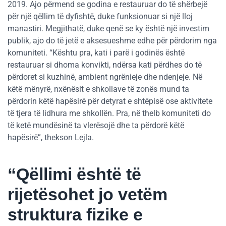
2019. Ajo përmend se godina e restauruar do të shërbejë
për një qëllim të dyfishtë, duke funksionuar si një lloj
manastiri. Megjithatë, duke qenë se ky është një investim
publik, ajo do të jetë e aksesueshme edhe për përdorim nga
komuniteti. “Kështu pra, kati i parë i godinës është
restauruar si dhoma konvikti, ndërsa kati përdhes do të
përdoret si kuzhinë, ambient ngrënieje dhe ndenjeje. Në
këtë mënyrë, nxënësit e shkollave të zonës mund ta
përdorin këtë hapësirë për detyrat e shtëpisë ose aktivitete
të tjera të lidhura me shkollën. Pra, në thelb komuniteti do
të ketë mundësinë ta vlerësojë dhe ta përdorë këtë
hapësirë”, thekson Lejla.
“Qëllimi është të
rijetësohet jo vetëm
struktura fizike e