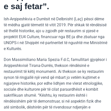
e saj fetar”.
Ish-Arqipeshkvia e Durrësit në Delbnisht (Laç) pësoi dëme
të mëdha gjatë tërmetit të vitit 2019. Për shkak të rëndësisë
së thellë historike, ajo u zgjodh për restaurim si pjesë e
projektit EU4 Culture, financuar nga BE-ja dhe zbatuar nga
UNOPS-i në Shqipëri në partneritet të ngushtë me Ministrinë
e Kulturës.
Don Massimiliano Maria Spezia F.d.C, famullitari gjyqësor i
Arqipeshkvisë Tirana-Durrës, thekson rëndësinë e
restaurimit të këtij monumenti. Ai thekson se ky restaurim
synon të ringjallë një vend që mbart jo vetëm kujtimet e
ngjarjeve historike, por edhe lidhjen me vlerat etnologjike,
sociale dhe kulturore për të cilat paraardhësit e kombit
sakrifikuan shumë. “Kështu, ky restaurim është i
rëndësishëm për të demonstruar, si në aspektin fizik dhe
atë simbolik, dëshirën për të rivendosur ndjenjën e