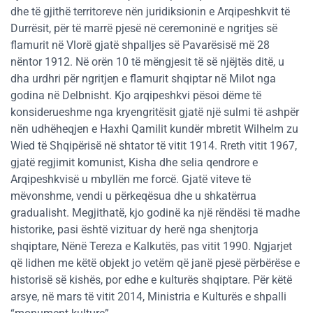
dhe të gjithë territoreve nën juridiksionin e Arqipeshkvit të
Durrësit, për të marrë pjesë në ceremoninë e ngritjes së
flamurit në Vlorë gjatë shpalljes së Pavarësisë më 28
nëntor 1912. Në orën 10 të mëngjesit të së njëjtës ditë, u
dha urdhri për ngritjen e flamurit shqiptar në Milot nga
godina në Delbnisht. Kjo arqipeshkvi pësoi dëme të
konsiderueshme nga kryengritësit gjatë një sulmi të ashpër
nën udhëheqjen e Haxhi Qamilit kundër mbretit Wilhelm zu
Wied të Shqipërisë në shtator të vitit 1914. Rreth vitit 1967,
gjatë regjimit komunist, Kisha dhe selia qendrore e
Arqipeshkvisë u mbyllën me forcë. Gjatë viteve të
mëvonshme, vendi u përkeqësua dhe u shkatërrua
gradualisht. Megjithatë, kjo godinë ka një rëndësi të madhe
historike, pasi është vizituar dy herë nga shenjtorja
shqiptare, Nënë Tereza e Kalkutës, pas vitit 1990. Ngjarjet
që lidhen me këtë objekt jo vetëm që janë pjesë përbërëse e
historisë së kishës, por edhe e kulturës shqiptare. Për këtë
arsye, në mars të vitit 2014, Ministria e Kulturës e shpalli