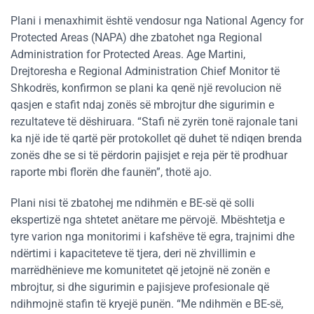
Plani i menaxhimit është vendosur nga National Agency for
Protected Areas (NAPA) dhe zbatohet nga Regional
Administration for Protected Areas. Age Martini,
Drejtoresha e Regional Administration Chief Monitor të
Shkodrës, konfirmon se plani ka qenë një revolucion në
qasjen e stafit ndaj zonës së mbrojtur dhe sigurimin e
rezultateve të dëshiruara. “Stafi në zyrën tonë rajonale tani
ka një ide të qartë për protokollet që duhet të ndiqen brenda
zonës dhe se si të përdorin pajisjet e reja për të prodhuar
raporte mbi florën dhe faunën”, thotë ajo.
Plani nisi të zbatohej me ndihmën e BE-së që solli
ekspertizë nga shtetet anëtare me përvojë. Mbështetja e
tyre varion nga monitorimi i kafshëve të egra, trajnimi dhe
ndërtimi i kapaciteteve të tjera, deri në zhvillimin e
marrëdhënieve me komunitetet që jetojnë në zonën e
mbrojtur, si dhe sigurimin e pajisjeve profesionale që
ndihmojnë stafin të kryejë punën. “Me ndihmën e BE-së,