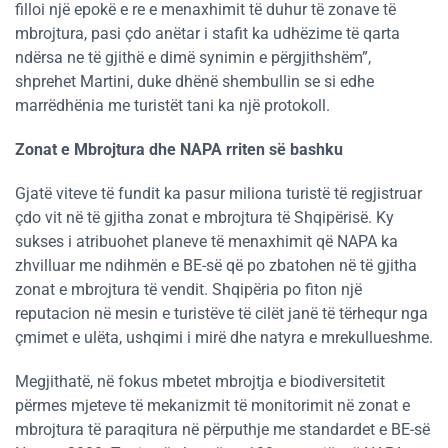
filloi një epokë e re e menaxhimit të duhur të zonave të
mbrojtura, pasi çdo anëtar i stafit ka udhëzime të qarta
ndërsa ne të gjithë e dimë synimin e përgjithshëm”,
shprehet Martini, duke dhënë shembullin se si edhe
marrëdhënia me turistët tani ka një protokoll.
Zonat e Mbrojtura dhe NAPA rriten së bashku
Gjatë viteve të fundit ka pasur miliona turistë të regjistruar
çdo vit në të gjitha zonat e mbrojtura të Shqipërisë. Ky
sukses i atribuohet planeve të menaxhimit që NAPA ka
zhvilluar me ndihmën e BE-së që po zbatohen në të gjitha
zonat e mbrojtura të vendit. Shqipëria po fiton një
reputacion në mesin e turistëve të cilët janë të tërhequr nga
çmimet e ulëta, ushqimi i mirë dhe natyra e mrekullueshme.
Megjithatë, në fokus mbetet mbrojtja e biodiversitetit
përmes mjeteve të mekanizmit të monitorimit në zonat e
mbrojtura të paraqitura në përputhje me standardet e BE-së