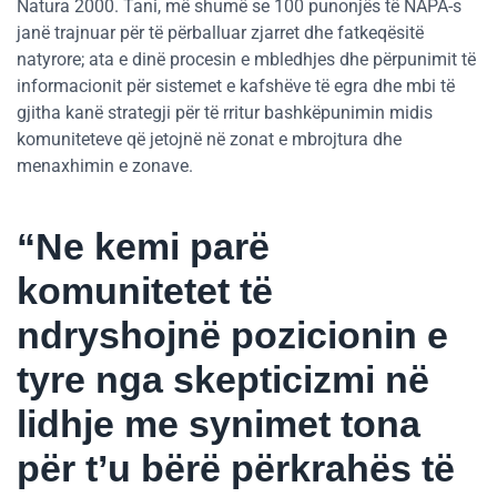
Natura 2000. Tani, më shumë se 100 punonjës të NAPA-s
janë trajnuar për të përballuar zjarret dhe fatkeqësitë
natyrore; ata e dinë procesin e mbledhjes dhe përpunimit të
informacionit për sistemet e kafshëve të egra dhe mbi të
gjitha kanë strategji për të rritur bashkëpunimin midis
komuniteteve që jetojnë në zonat e mbrojtura dhe
menaxhimin e zonave.
“Ne kemi parë
komunitetet të
ndryshojnë pozicionin e
tyre nga skepticizmi në
lidhje me synimet tona
për t’u bërë përkrahës të