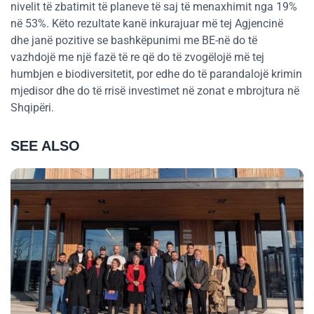
nivelit të zbatimit të planeve të saj të menaxhimit nga 19%
në 53%. Këto rezultate kanë inkurajuar më tej Agjencinë
dhe janë pozitive se bashkëpunimi me BE-në do të
vazhdojë me një fazë të re që do të zvogëlojë më tej
humbjen e biodiversitetit, por edhe do të parandalojë krimin
mjedisor dhe do të rrisë investimet në zonat e mbrojtura në
Shqipëri.
SEE ALSO