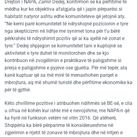
Drejtori i NAPA, Zamir Dedej, konfirmon se ka përfitime të
mëdha kur ke objektiva afatgjata që i japin përparësi si
habitatit natyror ashtu edhe komuniteteve që jetojnë aty.
“Ne kemi parë komunitetet të ndryshojnë pozicionin e tyre
nga skepticizmi në lidhje me synimet tona për t’u bërë
përkrahës të ndryshimit pozitiv që ai ka sjellë në zonat e
tyre.” Dedej shpjegon se komunitetet tani e kuptojnë se
aktivitetet e tyre duhet të monitorohen dhe se kjo
kontribuon në zvogëlimin e praktikave të paligjshme si
prerja e paligjshme e pyjeve ose gjuetia. Për më tepër, ata
kanë kuptuar që sa më mirë të menaxhohen parqet e
mbrojtura, aq më shumë turistë dhe përfitime ekonomike ka
për të gjithë.
Këto zhvillime pozitive i atribuohen ndihmës së BE-së, e cila
u ofrua në kohën kur ishte më e nevojshme, me NAPA-n që
ka hyrë në funksion vetëm në vitin 2016. Që atëherë,
Shqipëria ka bërë përparime të konsiderueshme në
zgjerimin e rrjetit të zonave të mbrojtura dhe në rritjen e