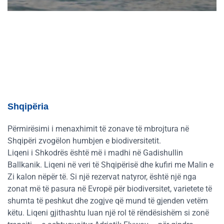
Shqipëria
Përmirësimi i menaxhimit të zonave të mbrojtura në
Shqipëri zvogëlon humbjen e biodiversitetit.
Liqeni i Shkodrës është më i madhi në Gadishullin
Ballkanik. Liqeni në veri të Shqipërisë dhe kufiri me Malin e
Zi kalon nëpër të. Si një rezervat natyror, është një nga
zonat më të pasura në Evropë për biodiversitet, varietete të
shumta të peshkut dhe zogjve që mund të gjenden vetëm
këtu. Liqeni gjithashtu luan një rol të rëndësishëm si zonë