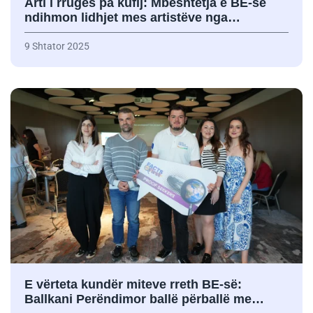
Arti i rrugës pa kufij: Mbështetja e BE-së
ndihmon lidhjet mes artistëve nga…
9 Shtator 2025
E vërteta kundër miteve rreth BE-së:
Ballkani Perëndimor ballë përballë me…