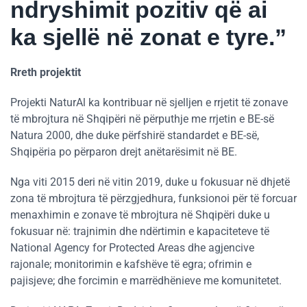
ndryshimit pozitiv që ai
ka sjellë në zonat e tyre.”
Rreth projektit
Projekti NaturAl ka kontribuar në sjelljen e rrjetit të zonave
të mbrojtura në Shqipëri në përputhje me rrjetin e BE-së
Natura 2000, dhe duke përfshirë standardet e BE-së,
Shqipëria po përparon drejt anëtarësimit në BE.
Nga viti 2015 deri në vitin 2019, duke u fokusuar në dhjetë
zona të mbrojtura të përzgjedhura, funksionoi për të forcuar
menaxhimin e zonave të mbrojtura në Shqipëri duke u
fokusuar në: trajnimin dhe ndërtimin e kapaciteteve të
National Agency for Protected Areas dhe agjencive
rajonale; monitorimin e kafshëve të egra; ofrimin e
pajisjeve; dhe forcimin e marrëdhënieve me komunitetet.