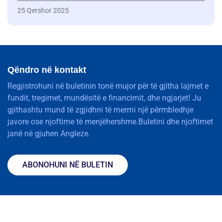
25 Qershor 2025
Qëndro në kontakt
Regjistrohuni në buletinin tonë mujor për të gjitha lajmet e
fundit, tregimet, mundësitë e financimit, dhe ngjarjet! Ju
gjithashtu mund të zgjidhni të merrni një përmbledhje
javore ose njoftime të menjëhershme.Buletini dhe njoftimet
janë në gjuhen Angleze.
ABONOHUNI NË BULETIN