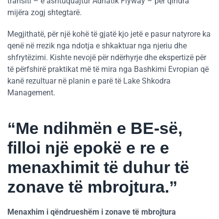
transiti – e ashtuquajtur Adriatik Flyway – për qindra
mijëra zogj shtegtarë.
Megjithatë, për një kohë të gjatë kjo jetë e pasur natyrore ka
qenë në rrezik nga ndotja e shkaktuar nga njeriu dhe
shfrytëzimi. Kishte nevojë për ndërhyrje dhe ekspertizë për
të përfshirë praktikat më të mira nga Bashkimi Evropian që
kanë rezultuar në planin e parë të Lake Shkodra
Management.
“Me ndihmën e BE-së,
filloi një epokë e re e
menaxhimit të duhur të
zonave të mbrojtura.”
Menaxhim i qëndrueshëm i zonave të mbrojtura