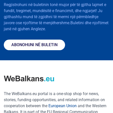
Regjistrohuni në buletinin tonë mujor për të gjitha lajmet e
fundit, tregimet, mundësitë e financimit, dhe ngjarjet! Ju
gjithashtu mund të zgjidhni të merrni një përmbledhje
javore ose njoftime të menjëhershme.Buletini dhe njoftimet
janë në gjuhen Angleze.
ABONOHUNI NË BULETIN
The WeBalkans.eu portal is a one-stop shop for news,
stories, funding opportunities, and related information on
cooperation between the
European Union
and the Western
Balkans. It is part of the EU Regional Communication