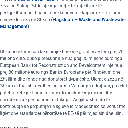
zeza në Shkup është një nga projektet mjedisore të
përzgjedhura për financim në kuadër të Flagship 7 – trajtimi i
ujërave të zeza në Shkup (
Flagship 7 – Waste and Wastewater
Management
)
BE-ja po e financon këtë projekt me një grant investimi prej 70
milionë euro, duke plotësuar një hua prej 35 milionë euro nga
European Bank for Reconstruction and Development, një hua
prej 30 milionë euro nga Banka Evropiane për Rindërtim dhe
Zhvillim dhe fonde nga donatorët dypalëshe. Ujërat e zeza në
Shkup aktualisht derdhen në lumin Vardar pa u trajtuar, projekti
pritet të ketë përfitime të konsiderueshme mjedisore dhe
shëndetësore për banorët e Shkupit. Ai gjithashtu do të
kontribuojë në përputhjen e ligjeve te Maqedonisë së Veriut me
ligjet dhe standardet përkatëse të BE-së për mjedisin dhe ujin.