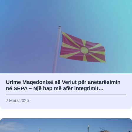
Urime Maqedonisë së Veriut për anëtarësimin
në SEPA – Një hap më afër integrimit…
7 Mars 2025