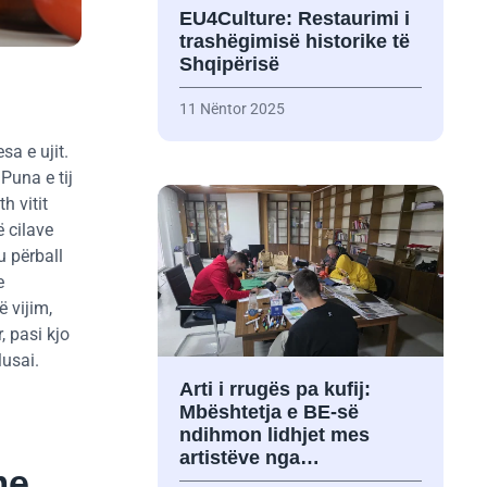
EU4Culture: Restaurimi i
trashëgimisë historike të
Shqipërisë
11 Nëntor 2025
a e ujit.
Puna e tij
h vitit
 cilave
u përball
e
 vijim,
, pasi kjo
Musai.
Arti i rrugës pa kufij:
Mbështetja e BE-së
ndihmon lidhjet mes
artistëve nga…
me