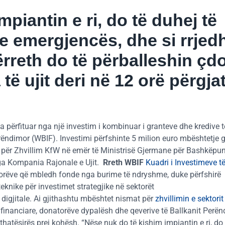
piantin e ri, do të duhej të
e emergjencës, dhe si rrjed
reth do të përballeshin çdo
 të ujit deri në 12 orë përgja
 ka përfituar nga një investim i kombinuar i granteve dhe kredive t
rëndimor (WBIF). Investimi përfshinte 5 milion euro mbështetje 
a për Zhvillim KfW në emër të Ministrisë Gjermane për Bashkëpu
nga Kompania Rajonale e Ujit.
Rreth WBIF
Kuadri i Investimeve të
torëve që mbledh fonde nga burime të ndryshme, duke përfshirë
knike për investimet strategjike në sektorët
digjitale. Ai gjithashtu mbështet nismat për
zhvillimin e sektorit
 financiare, donatorëve dypalësh dhe qeverive të Ballkanit Perën
thatësirës prej kohësh. “Nëse nuk do të kishim impiantin e ri, do 