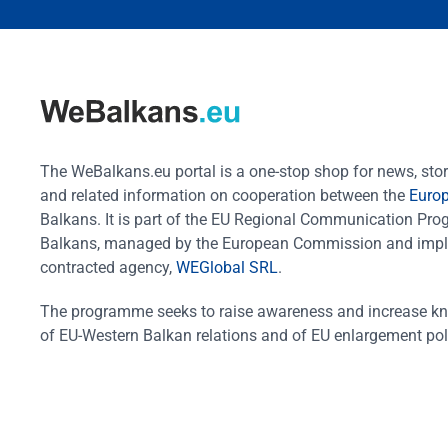
The WeBalkans.eu portal is a one-stop shop for news, stori
and related information on cooperation between the
Euro
Balkans. It is part of the EU Regional Communication Pr
Balkans, managed by the European Commission and impl
contracted agency,
WEGlobal SRL
.
The programme seeks to raise awareness and increase k
of EU-Western Balkan relations and of EU enlargement pol