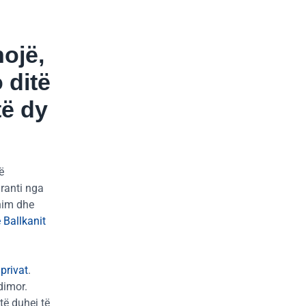
hojë,
 ditë
të dy
ë
granti nga
nim dhe
 Ballkanit
 privat
.
dimor.
të duhej të