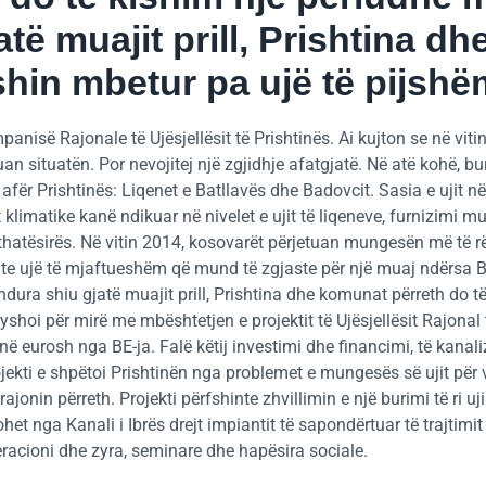
të muajit prill, Prishtina dh
shin mbetur pa ujë të pijshë
anisë Rajonale të Ujësjellësit të Prishtinës. Ai kujton se në viti
n situatën. Por nevojitej një zgjidhje afatgjatë. Në atë kohë, bu
ë afër Prishtinës: Liqenet e Batllavës dhe Badovcit. Sasia e ujit n
limatike kanë ndikuar në nivelet e ujit të liqeneve, furnizimi m
 thatësirës. Në vitin 2014, kosovarët përjetuan mungesën më të rë
shte ujë të mjaftueshëm që mund të zgjaste për një muaj ndërsa B
dura shiu gjatë muajit prill, Prishtina dhe komunat përreth do të
yshoi për mirë me mbështetjen e projektit të Ujësjellësit Rajonal 
onë eurosh nga BE-ja. Falë këtij investimi dhe financimi, të kanal
jekti e shpëtoi Prishtinën nga problemet e mungesës së ujit për 
onin përreth. Projekti përfshinte zhvillimin e një burimi të ri uj
et nga Kanali i Ibrës drejt impiantit të sapondërtuar të trajtimit 
peracioni dhe zyra, seminare dhe hapësira sociale.