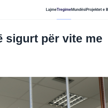
Lajme
Tregime
Mundësi
Projektet e 
 sigurt për vite me