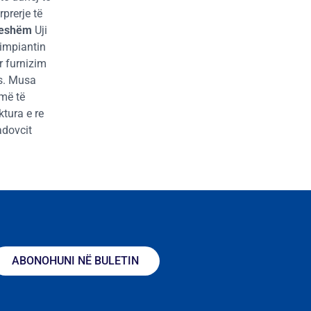
prerje të
rueshëm
Uji
 impiantin
ar furnizim
ës. Musa
më të
ktura e re
adovcit
ABONOHUNI NË BULETIN