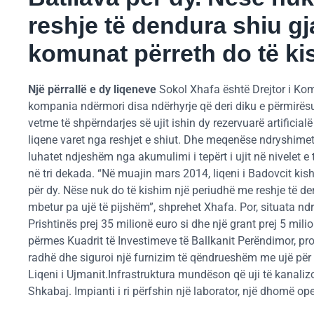
reshje të dendura shiu gja
komunat përreth do të ki
Një përrallë e dy liqeneve
Sokol Xhafa është Drejtor i Komp
kompania ndërmori disa ndërhyrje që deri diku e përmirësua
vetme të shpërndarjes së ujit ishin dy rezervuarë artificial
liqene varet nga reshjet e shiut. Dhe meqenëse ndryshimet k
luhatet ndjeshëm nga akumulimi i tepërt i ujit në nivelet e
në tri dekada. “Në muajin mars 2014, liqeni i Badovcit ki
për dy. Nëse nuk do të kishim një periudhë me reshje të den
mbetur pa ujë të pijshëm”, shprehet Xhafa. Por, situata ndr
Prishtinës prej 35 milionë euro si dhe një grant prej 5 mili
përmes Kuadrit të Investimeve të Ballkanit Perëndimor, pro
radhë dhe siguroi një furnizim të qëndrueshëm me ujë për raj
Liqeni i Ujmanit.Infrastruktura mundëson që uji të kanalizoh
Shkabaj. Impianti i ri përfshin një laborator, një dhomë o