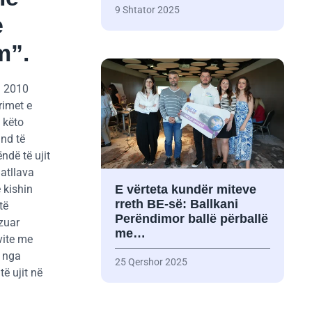
9 Shtator 2025
e
m”.
n 2010
rimet e
ë këto
und të
ndë të ujit
atllava
 kishin
E vërteta kundër miteve
rreth BE-së: Ballkani
të
Perëndimor ballë përballë
izuar
me…
vite me
i nga
25 Qershor 2025
të ujit në