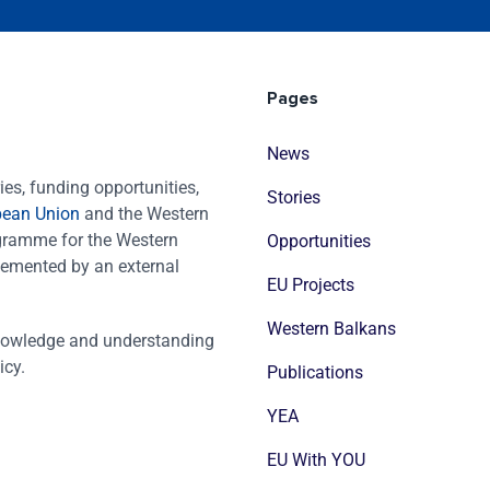
Pages
News
es, funding opportunities,
Stories
pean Union
and the Western
ogramme for the Western
Opportunities
emented by an external
EU Projects
Western Balkans
nowledge and understanding
icy.
Publications
YEA
EU With YOU