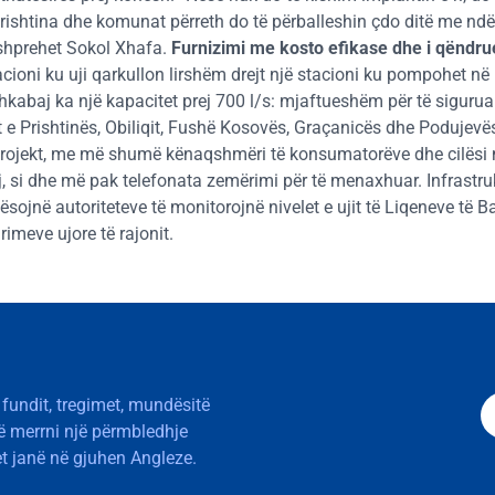
Prishtina dhe komunat përreth do të përballeshin çdo ditë me ndër
”, shprehet Sokol Xhafa.
Furnizimi me kosto efikase dhe i qënd
cioni ku uji qarkullon lirshëm drejt një stacioni ku pompohet në
në Shkabaj ka një kapacitet prej 700 l/s: mjaftueshëm për të siguru
e Prishtinës, Obiliqit, Fushë Kosovës, Graçanicës dhe Podujev
projekt, me më shumë kënaqshmëri të konsumatorëve dhe cilësi 
j, si dhe më pak telefonata zemërimi për të menaxhuar. Infrastru
ësojnë autoriteteve të monitorojnë nivelet e ujit të Liqeneve të B
imeve ujore të rajonit.
 fundit, tregimet, mundësitë
të merrni një përmbledhje
t janë në gjuhen Angleze.