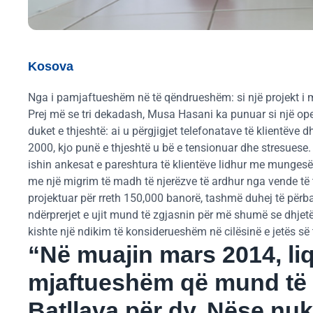
Kosova
Nga i pamjaftueshëm në të qëndrueshëm: si një projekt i 
Prej më se tri dekadash, Musa Hasani ka punuar si një operat
duket e thjeshtë: ai u përgjigjet telefonatave të klientëve dhe
2000, kjo punë e thjeshtë u bë e tensionuar dhe stresuese.
ishin ankesat e pareshtura të klientëve lidhur me mungesën e
me një migrim të madh të njerëzve të ardhur nga vende të t
projektuar për rreth 150,000 banorë, tashmë duhej të përba
ndërprerjet e ujit mund të zgjasnin për më shumë se dhjetë o
kishte një ndikim të konsiderueshëm në cilësinë e jetës së 
“Në muajin mars 2014, liq
mjaftueshëm që mund të 
Batllava për dy. Nëse nu