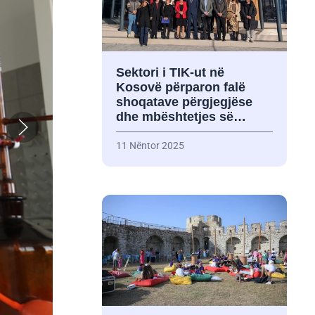
Sektori i TIK-ut në
Kosovë përparon falë
shoqatave përgjegjëse
dhe mbështetjes së…
11 Nëntor 2025