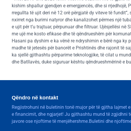
kishim shpallur gjendjen e emergjencës, dhe si rrjedhojë, 
rregullta të ujit deri në 12 orë përgjatë dy viteve të fundit
nxirret nga burimi natyror dhe kanalizohet përmes një tuba
e ujit për t’u trajtuar, përpunuar dhe filtruar. Ujësjellësi 
me ujë me kosto efikase dhe të qëndrueshëm për komunat 
Hasani pa dyshim e ka vënë re ndryshimin e bërë nga ky 
madhe të jetesës për banorët e Prishtinës dhe rajonit të sa
ka sjellë gjithashtu përparime teknologjike, të cilat u mund
dhe Batllavës, duke siguruar kështu qëndrueshmërinë e bur
Qëndro në kontakt
Regjistrohuni në buletinin tonë mujor për të gjitha lajmet e
e financimit, dhe ngjarjet! Ju gjithashtu mund të zgjidhni 
javore ose njoftime të menjëhershme.Buletini dhe njoftime