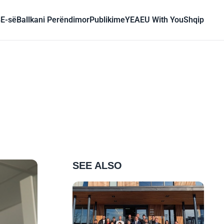
BE-së
Ballkani Perëndimor
Publikime
YEA
EU With You
Shqip
SEE ALSO