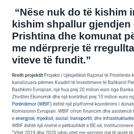
“Nëse nuk do të kishim im
kishim shpallur gjendjen 
Prishtina dhe komunat për
me ndërprerje të rregullta
viteve të fundit.”
Rreth projektit
Projekti i Ujësjellësit Rajonal të Prishtinës
kanalizuara përmes Kuadrit të Investimeve të Ballkanit Pe
Bashkimi Evropian, një hua prej 20 milion euro nga Bank
Zhvillim Ekonomik dhe një kontribut prej 10 milion euro 
Perëndimor (WBIF)
është një platformë koordinimi i dona
Komisionin Evropian. WBIF ofron financim dhe asistencë te
e
energjisë
,
mjedisit
,
social
,
transportit
, dhe
infrastrukturës
WBIF është një nismë e përbashkët e BE-së, institucioneve
“Vitet 2019 dhe 2020 ishin vitet me sezonin më të gjatë të 