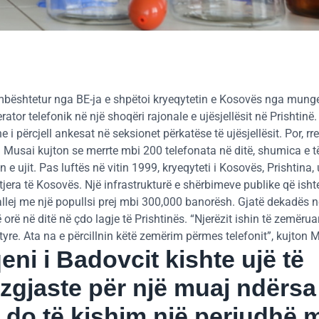
mbështetur nga BE-ja e shpëtoi kryeqytetin e Kosovës nga munges
or telefonik në një shoqëri rajonale e ujësjellësit në Prishtinë. 
 i përcjell ankesat në seksionet përkatëse të ujësjellësit. Por, rret
 Musai kujton se merrte mbi 200 telefonata në ditë, shumica e të
 ujit. Pas luftës në vitin 1999, kryeqyteti i Kosovës, Prishtina, 
jera të Kosovës. Një infrastrukturë e shërbimeve publike që isht
llej me një popullsi prej mbi 300,000 banorësh. Gjatë dekadës në
rë në ditë në çdo lagje të Prishtinës. “Njerëzit ishin të zemëruar
tyre. Ata na e përcillnin këtë zemërim përmes telefonit”, kujton 
eni i Badovcit kishte ujë të
zgjaste për një muaj ndërsa
k do të kishim një periudhë 