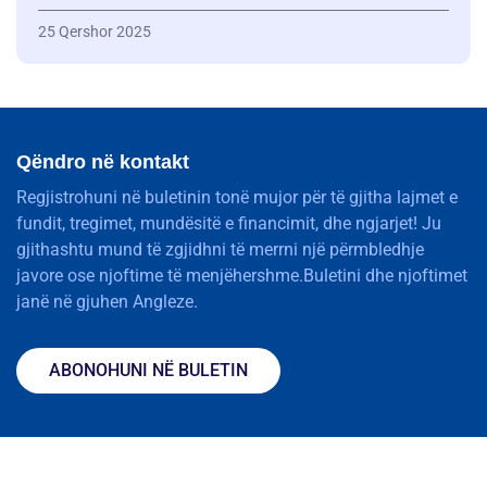
25 Qershor 2025
Qëndro në kontakt
Regjistrohuni në buletinin tonë mujor për të gjitha lajmet e
fundit, tregimet, mundësitë e financimit, dhe ngjarjet! Ju
gjithashtu mund të zgjidhni të merrni një përmbledhje
javore ose njoftime të menjëhershme.Buletini dhe njoftimet
janë në gjuhen Angleze.
ABONOHUNI NË BULETIN