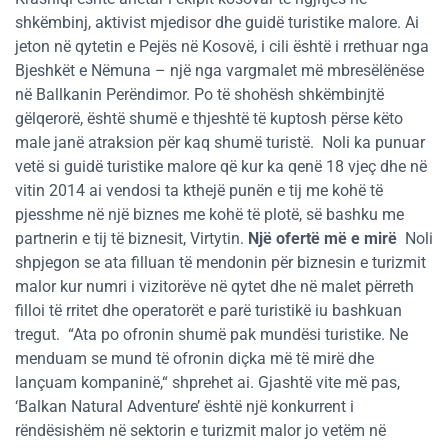
shkëmbinj, aktivist mjedisor dhe guidë turistike malore. Ai
jeton në qytetin e Pejës në Kosovë, i cili është i rrethuar nga
Bjeshkët e Nëmuna – një nga vargmalet më mbresëlënëse
në Ballkanin Perëndimor. Po të shohësh shkëmbinjtë
gëlqerorë, është shumë e thjeshtë të kuptosh përse këto
male janë atraksion për kaq shumë turistë. Noli ka punuar
vetë si guidë turistike malore që kur ka qenë 18 vjeç dhe në
vitin 2014 ai vendosi ta kthejë punën e tij me kohë të
pjesshme në një biznes me kohë të plotë, së bashku me
partnerin e tij të biznesit, Virtytin.
Një ofertë më e mirë
Noli
shpjegon se ata filluan të mendonin për biznesin e turizmit
malor kur numri i vizitorëve në qytet dhe në malet përreth
filloi të rritet dhe operatorët e parë turistikë iu bashkuan
tregut. “Ata po ofronin shumë pak mundësi turistike. Ne
menduam se mund të ofronin diçka më të mirë dhe
lançuam kompaninë,“ shprehet ai. Gjashtë vite më pas,
‘Balkan Natural Adventure’ është një konkurrent i
rëndësishëm në sektorin e turizmit malor jo vetëm në