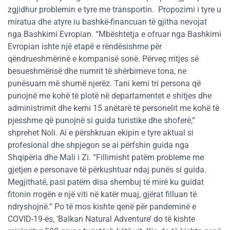
zgjidhur problemin e tyre me transportin. Propozimi i tyre u
miratua dhe atyre iu bashkë-financuan të gjitha nevojat
nga Bashkimi Evropian. “Mbështetja e ofruar nga Bashkimi
Evropian ishte një etapë e rëndësishme për
qëndrueshmërinë e kompanisë sonë. Përveç rritjes së
besueshmërisë dhe numrit të shërbimeve tona, ne
punësuam më shumë njerëz. Tani kemi tri persona që
punojnë me kohë të plotë në departamentet e shitjes dhe
administrimit dhe kemi 15 anëtarë të personelit me kohë të
pjesshme që punojnë si guida turistike dhe shoferë,“
shprehet Noli. Ai e përshkruan ekipin e tyre aktual si
profesional dhe shpjegon se ai përfshin guida nga
Shqipëria dhe Mali i Zi. “Fillimisht patëm probleme me
gjetjen e personave të përkushtuar ndaj punës si guida.
Megjithatë, pasi patëm disa shembuj të mirë ku guidat
fitonin rrogën e një viti në katër muaj, gjërat filluan të
ndryshojnë.“ Po të mos kishte qenë për pandeminë e
COVID-19-ës, ‘Balkan Natural Adventure’ do të kishte