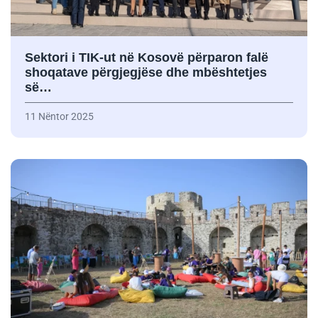
Sektori i TIK-ut në Kosovë përparon falë
shoqatave përgjegjëse dhe mbështetjes
së…
11 Nëntor 2025