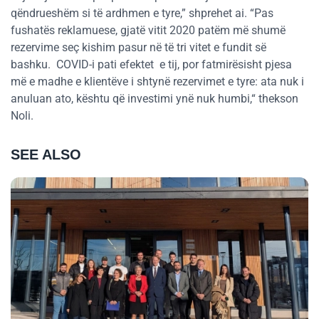
qëndrueshëm si të ardhmen e tyre,” shprehet ai. “Pas
fushatës reklamuese, gjatë vitit 2020 patëm më shumë
rezervime seç kishim pasur në të tri vitet e fundit së
bashku. COVID-i pati efektet e tij, por fatmirësisht pjesa
më e madhe e klientëve i shtynë rezervimet e tyre: ata nuk i
anuluan ato, kështu që investimi ynë nuk humbi,“ thekson
Noli.
SEE ALSO