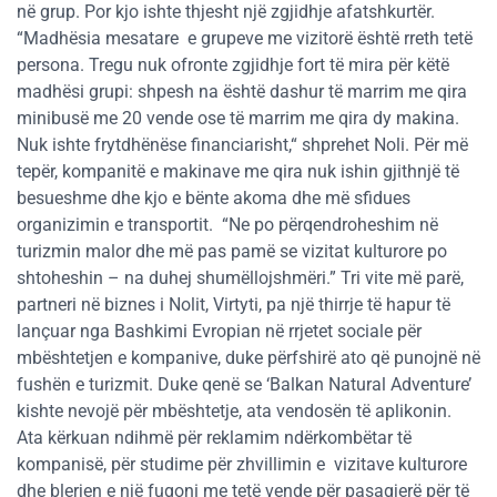
në grup. Por kjo ishte thjesht një zgjidhje afatshkurtër.
“Madhësia mesatare e grupeve me vizitorë është rreth tetë
persona. Tregu nuk ofronte zgjidhje fort të mira për këtë
madhësi grupi: shpesh na është dashur të marrim me qira
minibusë me 20 vende ose të marrim me qira dy makina.
Nuk ishte frytdhënëse financiarisht,“ shprehet Noli. Për më
tepër, kompanitë e makinave me qira nuk ishin gjithnjë të
besueshme dhe kjo e bënte akoma dhe më sfidues
organizimin e transportit. “Ne po përqendroheshim në
turizmin malor dhe më pas pamë se vizitat kulturore po
shtoheshin – na duhej shumëllojshmëri.” Tri vite më parë,
partneri në biznes i Nolit, Virtyti, pa një thirrje të hapur të
lançuar nga Bashkimi Evropian në rrjetet sociale për
mbështetjen e kompanive, duke përfshirë ato që punojnë në
fushën e turizmit. Duke qenë se ‘Balkan Natural Adventure’
kishte nevojë për mbështetje, ata vendosën të aplikonin.
Ata kërkuan ndihmë për reklamim ndërkombëtar të
kompanisë, për studime për zhvillimin e vizitave kulturore
dhe blerjen e një fugoni me tetë vende për pasagjerë për të