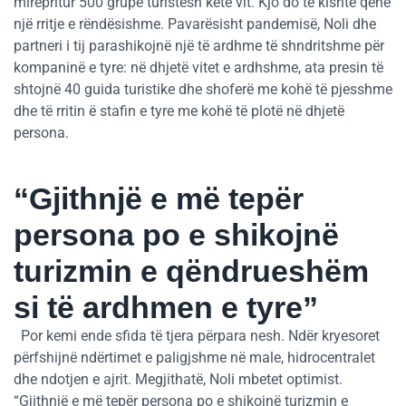
mirëpritur 500 grupe turistësh këtë vit. Kjo do të kishte qenë
një rritje e rëndësishme. Pavarësisht pandemisë, Noli dhe
partneri i tij parashikojnë një të ardhme të shndritshme për
kompaninë e tyre: në dhjetë vitet e ardhshme, ata presin të
shtojnë 40 guida turistike dhe shoferë me kohë të pjesshme
dhe të rritin ë stafin e tyre me kohë të plotë në dhjetë
persona.
“Gjithnjë e më tepër
persona po e shikojnë
turizmin e qëndrueshëm
si të ardhmen e tyre”
Por kemi ende sfida të tjera përpara nesh. Ndër kryesoret
përfshijnë ndërtimet e paligjshme në male, hidrocentralet
dhe ndotjen e ajrit. Megjithatë, Noli mbetet optimist.
“Gjithnjë e më tepër persona po e shikojnë turizmin e