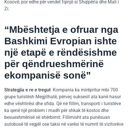
Kosovë, por edhe për vendet fqinjë si Shqipëria dhe Mali i
Zi.
“Mbështetja e ofruar nga
Bashkimi Evropian ishte
një etapë e rëndësishme
për qëndrueshmërinë
ekompanisë sonë”
Strategjia e re e tregut
Kompania ka mirëpritur mbi 700
grupe turistësh Megjithatë, përveç suksesit ata kanë hasur
edhe vështirësi dhe sfida. Që në fillim, transporti i turistëve
ka qenë një problem i madh për shkak të kostos dhe
besueshmërisë së shërbimit. Fillimisht ata punësuan
autobusë të vegjël ose taksi në varësi të numrit të vizitorëve