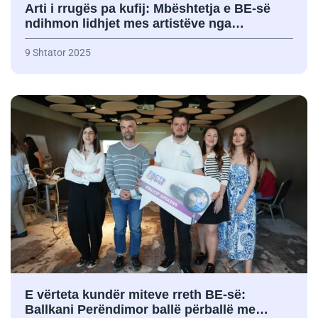
Arti i rrugës pa kufij: Mbështetja e BE-së
ndihmon lidhjet mes artistëve nga…
9 Shtator 2025
E vërteta kundër miteve rreth BE-së:
Ballkani Perëndimor ballë përballë me…