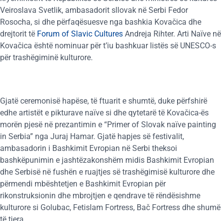
Veiroslava Svetlik, ambasadorit sllovak në Serbi Fedor
Rosocha, si dhe përfaqësuesve nga bashkia Kovačica dhe
drejtorit të
Forum of Slavic Cultures
Andreja Rihter. Arti Naïve në
Kovačica është nominuar për t’iu bashkuar listës së UNESCO-s
për trashëgiminë kulturore.
Gjatë ceremonisë hapëse, të ftuarit e shumtë, duke përfshirë
edhe artistët e pikturave naïve si dhe qytetarë të Kovačica-ës
morën pjesë në prezantimin e “Primer of Slovak naïve painting
in Serbia” nga Juraj Hamar. Gjatë hapjes së festivalit,
ambasadorin i Bashkimit Evropian në Serbi theksoi
bashkëpunimin e jashtëzakonshëm midis Bashkimit Evropian
dhe Serbisë në fushën e ruajtjes së trashëgimisë kulturore dhe
përmendi mbështetjen e Bashkimit Evropian për
rikonstruksionin dhe mbrojtjen e qendrave të rëndësishme
kulturore si Golubac, Fetislam Fortress, Bač Fortress dhe shumë
të tjera.