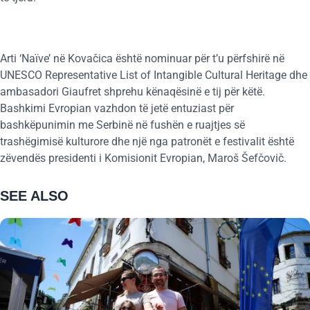
Arti ‘Naïve’ në Kovačica është nominuar për t’u përfshirë në
UNESCO Representative List of Intangible Cultural Heritage dhe
ambasadori Giaufret shprehu kënaqësinë e tij për këtë.
Bashkimi Evropian vazhdon të jetë entuziast për
bashkëpunimin me Serbinë në fushën e ruajtjes së
trashëgimisë kulturore dhe një nga patronët e festivalit është
zëvendës presidenti i Komisionit Evropian, Maroš Šefčovič.
SEE ALSO