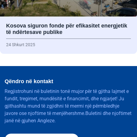
Kosova siguron fonde për efikasitet energjetik
të ndërtesave publike
24 Shkurt 2025
Qëndro në kontakt
Regjistrohuni në buletinin tonë mujor për të gjitha lajmet e
fundit, tregimet, mundësitë e financimit, dhe ngjarjet! Ju
gjithashtu mund të zgjidhni të merrni një përmbledhje
javore ose njoftime të menjëhershme.Buletini dhe njoftimet
janë në gjuhen Angleze.