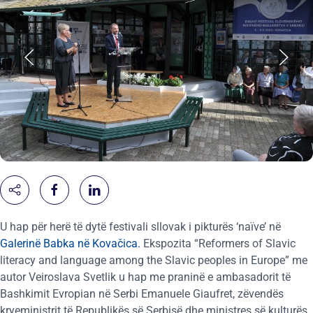
U hap për herë të dytë festivali sllovak i pikturës ‘naïve’ në
Galerinë Babka në Kovačica.
Ekspozita “Reformers of Slavic
literacy and language among the Slavic peoples in Europe” me
autor Veiroslava Svetlik u hap me praninë e ambasadorit të
Bashkimit Evropian në Serbi Emanuele Giaufret, zëvendës
kryeministrit të Republikës së Serbisë dhe ministres së kulturës