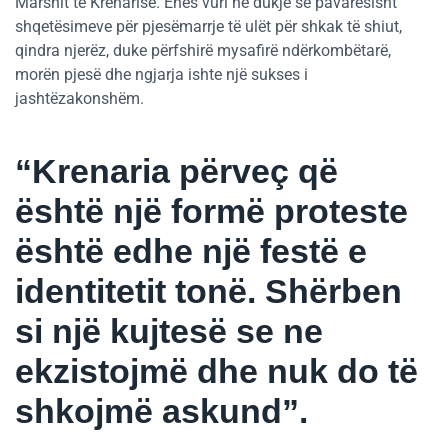
Marshit të Krenarisë. Enes vuri në dukje se pavarësisht
shqetësimeve për pjesëmarrje të ulët për shkak të shiut,
qindra njerëz, duke përfshirë mysafirë ndërkombëtarë,
morën pjesë dhe ngjarja ishte një sukses i
jashtëzakonshëm.
“Krenaria përveç që
është një formë proteste
është edhe një festë e
identitetit tonë. Shërben
si një kujtesë se ne
ekzistojmë dhe nuk do të
shkojmë askund”.