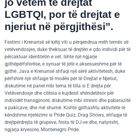
jo vetëm të drejtat
LGBTQI, por të drejtat e
njeriut në përgjithësi”.
Festimi i Krenarisë së këtij viti u përqendrua rreth temës së
vetëvendosjes, duke theksuar të drejtën e çdo individi për të
përcaktuar identitetin e vet. Ishte një ngjarje
gjithëpërfshirëse, e synuar të jetë e aksesueshme për të
gjithë. Java e Krenarisë shfaqi një sërë aktivitetesh, duke
përfshirë një shfaqje të modës për të Drejtat e Njeriut,
diskutime në panel mbi tema të tilla si E drejta për
Vetëvendosje dhe cilësia e kujdesit shëndetësor për
individët transgjinorë, diskutime mbi stresin dhe pabarazitë
e pakicave, dhe më shumë. Kishte gjithashtu aktivitete të
këndshme rrjetëzimi si Pride Quiz, Drag Shows, shfaqje të
drejtpërdrejta të grupeve, festa të DJ-ve dhe, natyrisht,
ngjarja kryesore, Montenegro Pride.