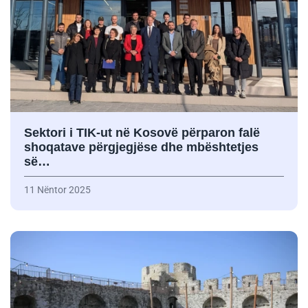
Sektori i TIK-ut në Kosovë përparon falë
shoqatave përgjegjëse dhe mbështetjes
së…
11 Nëntor 2025