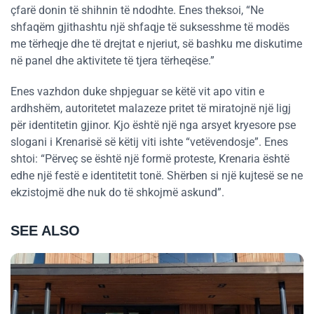
çfarë donin të shihnin të ndodhte. Enes theksoi, “Ne
shfaqëm gjithashtu një shfaqje të suksesshme të modës
me tërheqje dhe të drejtat e njeriut, së bashku me diskutime
në panel dhe aktivitete të tjera tërheqëse.”
Enes vazhdon duke shpjeguar se këtë vit apo vitin e
ardhshëm, autoritetet malazeze pritet të miratojnë një ligj
për identitetin gjinor. Kjo është një nga arsyet kryesore pse
slogani i Krenarisë së këtij viti ishte “vetëvendosje”. Enes
shtoi: “Përveç se është një formë proteste, Krenaria është
edhe një festë e identitetit tonë. Shërben si një kujtesë se ne
ekzistojmë dhe nuk do të shkojmë askund”.
SEE ALSO