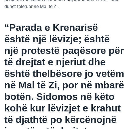
duhet toleruar në Mal të Zi.
“Parada e Krenarisë
është një lëvizje; është
një protestë paqësore për
të drejtat e njeriut dhe
është thelbësore jo vetëm
në Mal të Zi, por në mbarë
botën. Sidomos në këto
kohë kur lëvizjet e krahut
të djathtë po kërcënojnë