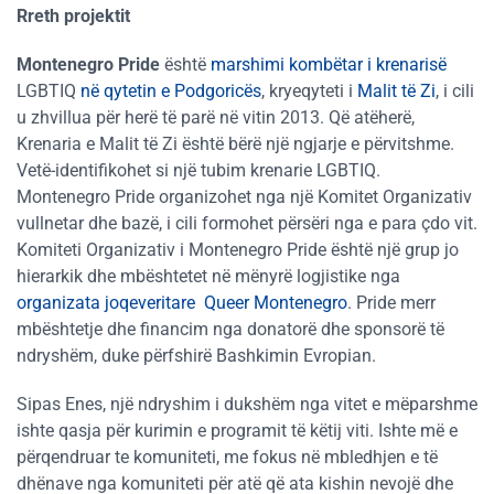
Rreth projektit
Montenegro Pride
është
marshimi kombëtar i krenarisë
LGBTIQ
në qytetin e
Podgoricës
, kryeqyteti i
Malit të Zi
, i cili
u zhvillua për herë të parë në vitin 2013. Që atëherë,
Krenaria e Malit të Zi është bërë një ngjarje e përvitshme.
Vetë-identifikohet si një tubim krenarie LGBTIQ.
Montenegro Pride organizohet nga një Komitet Organizativ
vullnetar dhe bazë, i cili formohet përsëri nga e para çdo vit.
Komiteti Organizativ i Montenegro Pride është një grup jo
hierarkik dhe mbështetet në mënyrë logjistike nga
organizata joqeveritare
Queer Montenegro
. Pride merr
mbështetje dhe financim nga donatorë dhe sponsorë të
ndryshëm, duke përfshirë Bashkimin Evropian.
Sipas Enes, një ndryshim i dukshëm nga vitet e mëparshme
ishte qasja për kurimin e programit të këtij viti. Ishte më e
përqendruar te komuniteti, me fokus në mbledhjen e të
dhënave nga komuniteti për atë që ata kishin nevojë dhe