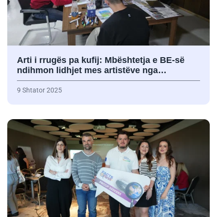
Arti i rrugës pa kufij: Mbështetja e BE-së
ndihmon lidhjet mes artistëve nga…
9 Shtator 2025