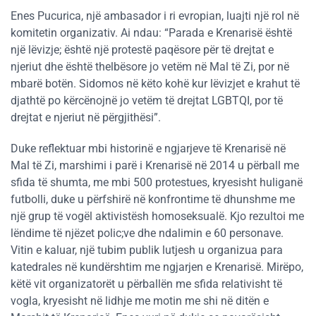
Enes Pucurica, një ambasador i ri evropian, luajti një rol në
komitetin organizativ. Ai ndau: “Parada e Krenarisë është
një lëvizje; është një protestë paqësore për të drejtat e
njeriut dhe është thelbësore jo vetëm në Mal të Zi, por në
mbarë botën. Sidomos në këto kohë kur lëvizjet e krahut të
djathtë po kërcënojnë jo vetëm të drejtat LGBTQI, por të
drejtat e njeriut në përgjithësi”.
Duke reflektuar mbi historinë e ngjarjeve të Krenarisë në
Mal të Zi, marshimi i parë i Krenarisë në 2014 u përball me
sfida të shumta, me mbi 500 protestues, kryesisht huliganë
futbolli, duke u përfshirë në konfrontime të dhunshme me
një grup të vogël aktivistësh homoseksualë. Kjo rezultoi me
lëndime të njëzet polic;ve dhe ndalimin e 60 personave.
Vitin e kaluar, një tubim publik lutjesh u organizua para
katedrales në kundërshtim me ngjarjen e Krenarisë. Mirëpo,
këtë vit organizatorët u përballën me sfida relativisht të
vogla, kryesisht në lidhje me motin me shi në ditën e