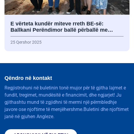
E vërteta kundër miteve rreth BE-së:
Ballkani Perëndimor ballë përballë me…
25 Qershor 2025
Qëndro në kontakt
Regjistrohuni në buletinin tonë mujor për të gjitha lajmet e
fundit, tregimet, mundësitë e financimit, dhe ngjarjet! Ju
gjithashtu mund të zgjidhni të merrni një përmbledhje
javore ose njoftime të menjëhershme.Buletini dhe njoftimet
janë në gjuhen Angleze.