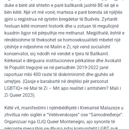
duke e bërë atë shtetin e parë ballkanik jashtë BE-së që e
bën këtë. Një vit më vonë, martesa e parë brenda së njëjtës
gjini u regjistrua në qytetin bregdetar të Budvës. Zyrtarët
festuan këtë moment historik dhe u zotuan të rregullojnë
kuadrin ligjor në përputhje me rrethanat. Megjithatë, është e
rëndësishme të theksohet se homoseksualiteti mbetet një
çështje e ndjeshme në Malin e Zi, një vend socialisht
konservator, siç ndodh në vendet e tjera të Ballkanit.
Kërkesat e dërguara institucioneve përkatëse dhe Avokatit
të Popullit tregojnë se në periudhën 2019-2022 janë
raportuar mbi 400 raste të diskriminimit dhe gjuhës së
urrejtjes. (Qasje e barabartë në drejtësi për personat
LGBTIQ+ në Mal të Zi – Mit apo realitet i arritshëm? Mali i
Zi Queer 2023).
Këtë vit, manifestimi i njëmbëdhjetë i Krenarisë Malazeze u
zhvillua nën siglën e “Vetëvendosjes” ose “Samodređenje”.
Organizuar nga OJQ Queer Montenegro, ajo synonte të
përçonte mesazhin se dhuna ndaj komunitetit LGBT nuk