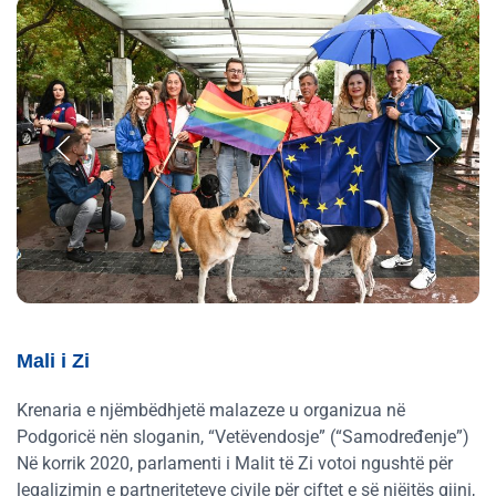
Mali i Zi
Krenaria e njëmbëdhjetë malazeze u organizua në
Podgoricë nën sloganin, “Vetëvendosje” (“Samodređenje”)
Në korrik 2020, parlamenti i Malit të Zi votoi ngushtë për
legalizimin e partneriteteve civile për çiftet e së njëjtës gjini,