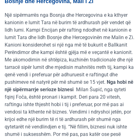
Bosnje dhe Hercegovina
,
Mali i Zi
Një sipërmarrës nga Bosnja dhe Hercegovina e ka kthyer
kanionin e lumit Tara në burim të ardhurash për vendet që
lidh lumi. Kampi Encijan për rafting ndodhet në kanionin e
lumit Tara dhe lidh Bosnje dhe Hercegovinën me Malin e Zi.
Kanioni konsiderohet si një nga më të bukurit e Ballkanit
Perëndimor dhe kampi është gjëja më e veçantë e kanionit.
Me akomodimin në shtëpiza, kuzhinën tradicionale dhe një
tarracë sipër lumit dhe mjedisin mahnitës rreth tij, kampi ka
qenë vendi i preferuar për adhuruesit e raftingut dhe
pushimeve në natyrë për më shumë se 15 vjet.
Nga hobi në
një sipërmarrje serioze biznesi
Milan Šupić, nga qyteti
fqinj Foča, është pronari i kampit. Deri para 20 vitesh,
raftingu ishte thjesht hobi i tij i preferuar, por më pas ai
vendosi ta kthente në biznes. Vendimi i ndryshoi jetën, por
krijoi edhe një burim të ri të ardhurash për shumë nga
qytetarët në vendlindjen e tij. “Në fillim, biznesi nuk ishte
shumë i suksesshëm. Por më pas, pas katër ose pesë