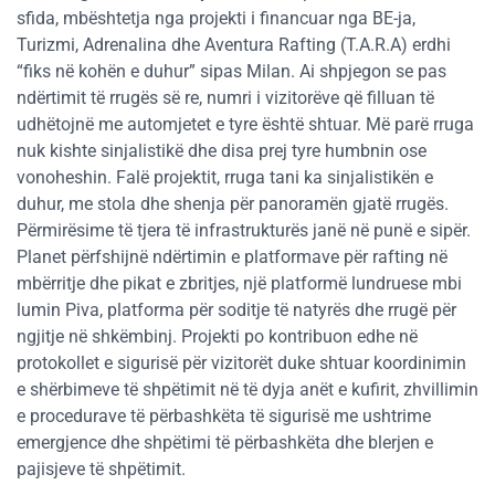
sfida, mbështetja nga projekti i financuar nga BE-ja,
Turizmi, Adrenalina dhe Aventura Rafting (T.A.R.A) erdhi
“fiks në kohën e duhur” sipas Milan. Ai shpjegon se pas
ndërtimit të rrugës së re, numri i vizitorëve që filluan të
udhëtojnë me automjetet e tyre është shtuar. Më parë rruga
nuk kishte sinjalistikë dhe disa prej tyre humbnin ose
vonoheshin. Falë projektit, rruga tani ka sinjalistikën e
duhur, me stola dhe shenja për panoramën gjatë rrugës.
Përmirësime të tjera të infrastrukturës janë në punë e sipër.
Planet përfshijnë ndërtimin e platformave për rafting në
mbërritje dhe pikat e zbritjes, një platformë lundruese mbi
lumin Piva, platforma për soditje të natyrës dhe rrugë për
ngjitje në shkëmbinj. Projekti po kontribuon edhe në
protokollet e sigurisë për vizitorët duke shtuar koordinimin
e shërbimeve të shpëtimit në të dyja anët e kufirit, zhvillimin
e procedurave të përbashkëta të sigurisë me ushtrime
emergjence dhe shpëtimi të përbashkëta dhe blerjen e
pajisjeve të shpëtimit.