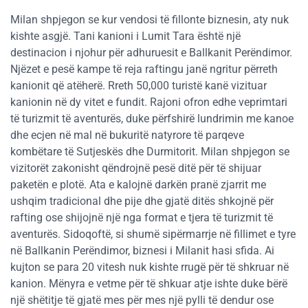
Milan shpjegon se kur vendosi të fillonte biznesin, aty nuk
kishte asgjë. Tani kanioni i Lumit Tara është një
destinacion i njohur për adhuruesit e Ballkanit Perëndimor.
Njëzet e pesë kampe të reja raftingu janë ngritur përreth
kanionit që atëherë. Rreth 50,000 turistë kanë vizituar
kanionin në dy vitet e fundit. Rajoni ofron edhe veprimtari
të turizmit të aventurës, duke përfshirë lundrimin me kanoe
dhe ecjen në mal në bukuritë natyrore të parqeve
kombëtare të Sutjeskës dhe Durmitorit. Milan shpjegon se
vizitorët zakonisht qëndrojnë pesë ditë për të shijuar
paketën e plotë. Ata e kalojnë darkën pranë zjarrit me
ushqim tradicional dhe pije dhe gjatë ditës shkojnë për
rafting ose shijojnë një nga format e tjera të turizmit të
aventurës. Sidoqoftë, si shumë sipërmarrje në fillimet e tyre
në Ballkanin Perëndimor, biznesi i Milanit hasi sfida. Ai
kujton se para 20 vitesh nuk kishte rrugë për të shkruar në
kanion. Mënyra e vetme për të shkuar atje ishte duke bërë
një shëtitje të gjatë mes për mes një pylli të dendur ose