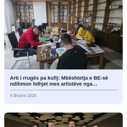
Arti i rrugës pa kufij: Mbështetja e BE-së
ndihmon lidhjet mes artistëve nga…
9 Shtator 2025