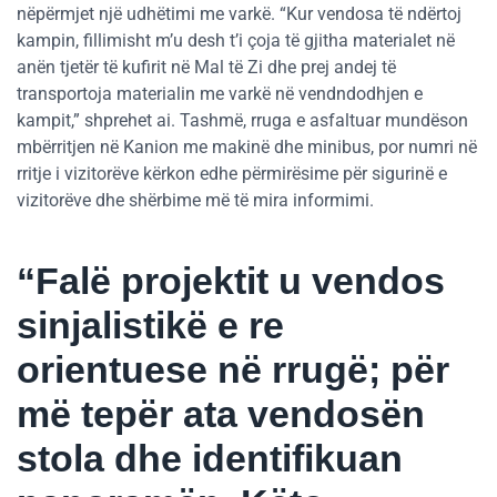
nëpërmjet një udhëtimi me varkë. “Kur vendosa të ndërtoj
kampin, fillimisht m’u desh t’i çoja të gjitha materialet në
anën tjetër të kufirit në Mal të Zi dhe prej andej të
transportoja materialin me varkë në vendndodhjen e
kampit,” shprehet ai. Tashmë, rruga e asfaltuar mundëson
mbërritjen në Kanion me makinë dhe minibus, por numri në
rritje i vizitorëve kërkon edhe përmirësime për sigurinë e
vizitorëve dhe shërbime më të mira informimi.
“Falë projektit u vendos
sinjalistikë e re
orientuese në rrugë; për
më tepër ata vendosën
stola dhe identifikuan