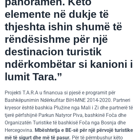
panoramën. Këto
elemente në dukje të
thjeshta ishin shumë të
rëndësishme për një
destinacion turistik
ndërkombëtar si kanioni i
lumit Tara.”
Projekti T.A.R.A u financua si pjesë e programit për
Bashkëpunimin Ndërkufitar BiH-MNE 2014-2020. Partneri
kryesor është bashkia Plužine nga Mali i Zi dhe partnerë të
tjerë përfshijnë Parkun Natyror Piva, bashkinë Foča dhe
Organizatën Turistike të bashkisë Foča nga Bosnja dhe
Hercegovina.
Mbështetja e BE-së për një përvojë turistike
më të sigurt dhe më të pasur.
Për të përmbushur këto