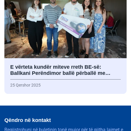
E vërteta kundër miteve rreth BE-së:
Ballkani Perëndimor ballë përballë me…
25 Qershor 2025
Qëndro në kontakt
Regjistrohuni në buletinin tonë mujor për të gjitha lajmet e