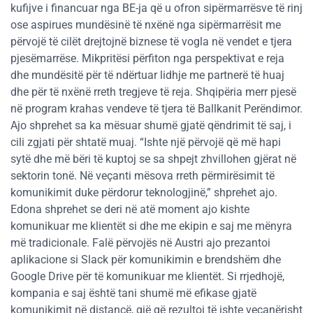
kufijve i financuar nga BE-ja që u ofron sipërmarrësve të rinj
ose aspirues mundësinë të nxënë nga sipërmarrësit me
përvojë të cilët drejtojnë biznese të vogla në vendet e tjera
pjesëmarrëse. Mikpritësi përfiton nga perspektivat e reja
dhe mundësitë për të ndërtuar lidhje me partnerë të huaj
dhe për të nxënë rreth tregjeve të reja. Shqipëria merr pjesë
në program krahas vendeve të tjera të Ballkanit Perëndimor.
Ajo shprehet sa ka mësuar shumë gjatë qëndrimit të saj, i
cili zgjati për shtatë muaj. “Ishte një përvojë që më hapi
sytë dhe më bëri të kuptoj se sa shpejt zhvillohen gjërat në
sektorin tonë. Në veçanti mësova rreth përmirësimit të
komunikimit duke përdorur teknologjinë,” shprehet ajo.
Edona shprehet se deri në atë moment ajo kishte
komunikuar me klientët si dhe me ekipin e saj me mënyra
më tradicionale. Falë përvojës në Austri ajo prezantoi
aplikacione si Slack për komunikimin e brendshëm dhe
Google Drive për të komunikuar me klientët. Si rrjedhojë,
kompania e saj është tani shumë më efikase gjatë
komunikimit në distancë, gjë që rezultoi të ishte veçanërisht