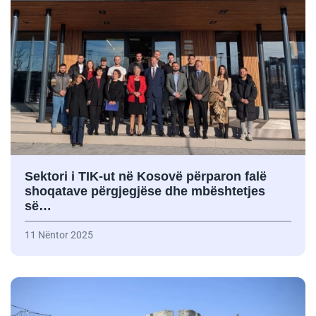
Sektori i TIK-ut në Kosovë përparon falë
shoqatave përgjegjëse dhe mbështetjes
së…
11 Nëntor 2025