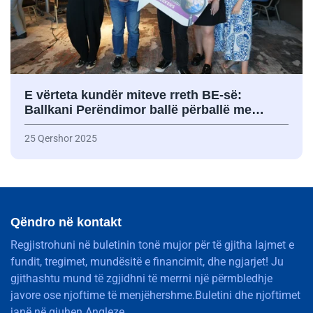
E vërteta kundër miteve rreth BE-së:
Ballkani Perëndimor ballë përballë me…
25 Qershor 2025
Qëndro në kontakt
Regjistrohuni në buletinin tonë mujor për të gjitha lajmet e
fundit, tregimet, mundësitë e financimit, dhe ngjarjet! Ju
gjithashtu mund të zgjidhni të merrni një përmbledhje
javore ose njoftime të menjëhershme.Buletini dhe njoftimet
janë në gjuhen Angleze.