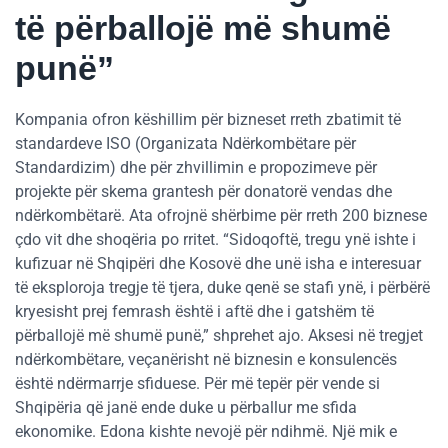
të përballojë më shumë
punë”
Kompania ofron këshillim për bizneset rreth zbatimit të
standardeve ISO (Organizata Ndërkombëtare për
Standardizim) dhe për zhvillimin e propozimeve për
projekte për skema grantesh për donatorë vendas dhe
ndërkombëtarë. Ata ofrojnë shërbime për rreth 200 biznese
çdo vit dhe shoqëria po rritet. “Sidoqoftë, tregu ynë ishte i
kufizuar në Shqipëri dhe Kosovë dhe unë isha e interesuar
të eksploroja tregje të tjera, duke qenë se stafi ynë, i përbërë
kryesisht prej femrash është i aftë dhe i gatshëm të
përballojë më shumë punë,” shprehet ajo. Aksesi në tregjet
ndërkombëtare, veçanërisht në biznesin e konsulencës
është ndërmarrje sfiduese. Për më tepër për vende si
Shqipëria që janë ende duke u përballur me sfida
ekonomike. Edona kishte nevojë për ndihmë. Një mik e