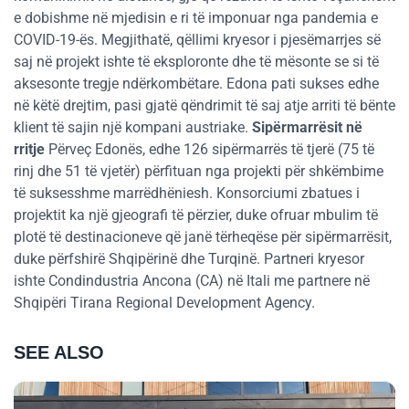
e dobishme në mjedisin e ri të imponuar nga pandemia e
COVID-19-ës. Megjithatë, qëllimi kryesor i pjesëmarrjes së
saj në projekt ishte të eksploronte dhe të mësonte se si të
aksesonte tregje ndërkombëtare. Edona pati sukses edhe
në këtë drejtim, pasi gjatë qëndrimit të saj atje arriti të bënte
klient të sajin një kompani austriake.
Sipërmarrësit në
rritje
Përveç Edonës, edhe 126 sipërmarrës të tjerë (75 të
rinj dhe 51 të vjetër) përfituan nga projekti për shkëmbime
të suksesshme marrëdhëniesh. Konsorciumi zbatues i
projektit ka një gjeografi të përzier, duke ofruar mbulim të
plotë të destinacioneve që janë tërheqëse për sipërmarrësit,
duke përfshirë Shqipërinë dhe Turqinë. Partneri kryesor
ishte Condindustria Ancona (CA) në Itali me partnere në
Shqipëri Tirana Regional Development Agency.
SEE ALSO