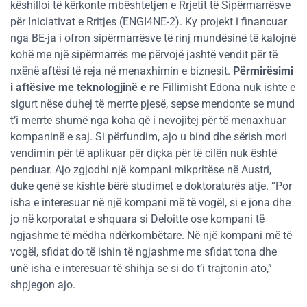
këshilloi të kërkonte mbështetjen e Rrjetit të Sipërmarrësve
për Iniciativat e Rritjes (ENGI4NE-2). Ky projekt i financuar
nga BE-ja i ofron sipërmarrësve të rinj mundësinë të kalojnë
kohë me një sipërmarrës me përvojë jashtë vendit për të
nxënë aftësi të reja në menaxhimin e biznesit.
Përmirësimi
i aftësive me teknologjinë e re
Fillimisht Edona nuk ishte e
sigurt nëse duhej të merrte pjesë, sepse mendonte se mund
t’i merrte shumë nga koha që i nevojitej për të menaxhuar
kompaninë e saj. Si përfundim, ajo u bind dhe sërish mori
vendimin për të aplikuar për diçka për të cilën nuk është
penduar. Ajo zgjodhi një kompani mikpritëse në Austri,
duke qenë se kishte bërë studimet e doktoraturës atje. “Por
isha e interesuar në një kompani më të vogël, si e jona dhe
jo në korporatat e shquara si Deloitte ose kompani të
ngjashme të mëdha ndërkombëtare. Në një kompani më të
vogël, sfidat do të ishin të ngjashme me sfidat tona dhe
unë isha e interesuar të shihja se si do t’i trajtonin ato,”
shpjegon ajo.