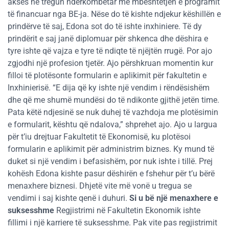
akses në tregun ndërkombëtar me mbështetjen e programit
të financuar nga BE-ja. Nëse do të kishte ndjekur këshillën e
prindërve të saj, Edona sot do të ishte inxhiniere. Të dy
prindërit e saj janë diplomuar për shkenca dhe dëshira e
tyre ishte që vajza e tyre të ndiqte të njëjtën rrugë. Por ajo
zgjodhi një profesion tjetër. Ajo përshkruan momentin kur
filloi të plotësonte formularin e aplikimit për fakultetin e
Inxhinierisë. “E dija që ky ishte një vendim i rëndësishëm
dhe që me shumë mundësi do të ndikonte gjithë jetën time.
Pata këtë ndjesinë se nuk duhej të vazhdoja me plotësimin
e formularit, kështu që ndalova,” shprehet ajo. Ajo u largua
për t’iu drejtuar Fakultetit të Ekonomisë, ku plotësoi
formularin e aplikimit për administrim biznes. Ky mund të
duket si një vendim i befasishëm, por nuk ishte i tillë. Prej
kohësh Edona kishte pasur dëshirën e fshehur për t’u bërë
menaxhere biznesi. Dhjetë vite më vonë u tregua se
vendimi i saj kishte qenë i duhuri.
Si u bë një menaxhere e
suksesshme
Regjistrimi në Fakultetin Ekonomik ishte
fillimi i një karriere të suksesshme. Pak vite pas regjistrimit