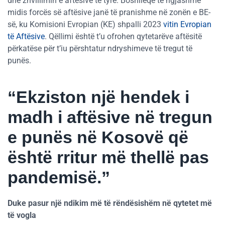
dhe zhvillimin e aftësive të tyre. Boshllëqe të ngjashme
midis forcës së aftësive janë të pranishme në zonën e BE-
së, ku Komisioni Evropian (KE) shpalli 2023
vitin Evropian
të Aftësive
. Qëllimi është t’u ofrohen qytetarëve aftësitë
përkatëse për t’iu përshtatur ndryshimeve të tregut të
punës.
“Ekziston një hendek i
madh i aftësive në tregun
e punës në Kosovë që
është rritur më thellë pas
pandemisë.”
Duke pasur një ndikim më të rëndësishëm në qytetet më
të vogla