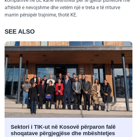
kompanive në BE kanë vështirësi për të gjetur punëtorë me
aftësitë e nevojshme dhe vetëm një e treta e të rriturve
marrin përsipër trajnime, thotë KE.
SEE ALSO
Sektori i TIK-ut në Kosovë përparon falë
shoqatave përgjegjëse dhe mbështetjes