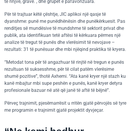
të rinjve, grave. , dhe grupet e pafavorizuara.
Për të trajtuar këtë çështje, JIC aplikoi një qasje të
dyanshme: punë me punëdhënësin dhe punëkërkuesit. Pas
renditjes së mundësive të mundshme të sektorit privat dhe
publik, ata identifikuan tetë aftësi të kërkuara përmes një
analize të tregut të punës dhe vlerësimit të nevojave –
rezultati: 31 të punësuar dhe mbi njëqind praktika të kryera.
“Metodat tona për të angazhuar të rinjtë në tregun e punës
rezultuan të suksesshme, për të cilat patëm vlerësime
shumë pozitive”, thotë Axhemi. “Ata kanë kryer një stazh ku
kanë mbajtur mbi supe peshën e punës, kanë kryer detyra
profesionale bazuar në atë që janë të aftë të bëjnë”.
Përveç trajnimit, pjesëmarrësit u rritën gjatë përvojës së tyre
me programin e trajnimit gjatë projektit dyvjeçar.