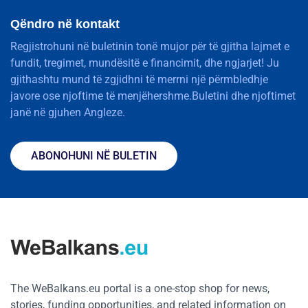
Qëndro në kontakt
Regjistrohuni në buletinin tonë mujor për të gjitha lajmet e
fundit, tregimet, mundësitë e financimit, dhe ngjarjet! Ju
gjithashtu mund të zgjidhni të merrni një përmbledhje
javore ose njoftime të menjëhershme.Buletini dhe njoftimet
janë në gjuhen Angleze.
ABONOHUNI NË BULETIN
The WeBalkans.eu portal is a one-stop shop for news,
stories, funding opportunities, and related information on