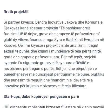
Rreth projektit
Si partner kryesor, Qendra Inovative Jakova dhe Komuna e
Gjakovës kanë zbatuar projektin “Të bashkuar drejt
fuqizimit të të rinjve, grave dhe grupeve të pafavorizuara”
gjatë dy viteve, financuar nga Zyra e Bashkimit Evropian në
Kosovë. Qëllimi kryesor i projektit ishte analizimi i tregut
aktual të punës dhe krijimi i mundësive të reja për të rinjtë,
gratë dhe grupet e pafavorizuara. Për më tepër, projekti
synonte t’u siguronte grupeve të synuara aftësitë e
nevojshme për tregun e punës, lidhjen dhe përputhjen e
punëdhënësve me punonjësit për trajnime në punë, praktika
dhe punësim të rregullt dhe financimin e ideve të reja
inovative për krijimin e bizneseve të reja fillestare.
Start-ups, duke kapërcyer pengesën e parë
JIC gjithashtu mbështeti bizneset fillestare që kishin nevojë