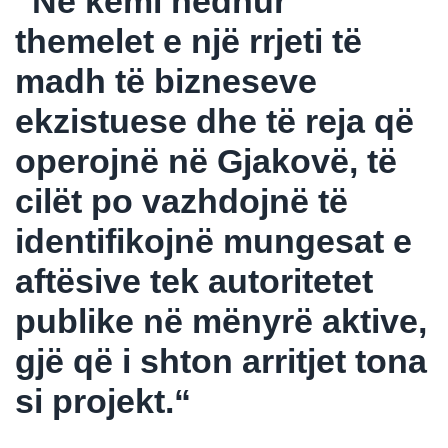
“Ne kemi hedhur
themelet e një rrjeti të
madh të bizneseve
ekzistuese dhe të reja që
operojnë në Gjakovë, të
cilët po vazhdojnë të
identifikojnë mungesat e
aftësive tek autoritetet
publike në mënyrë aktive,
gjë që i shton arritjet tona
si projekt.“