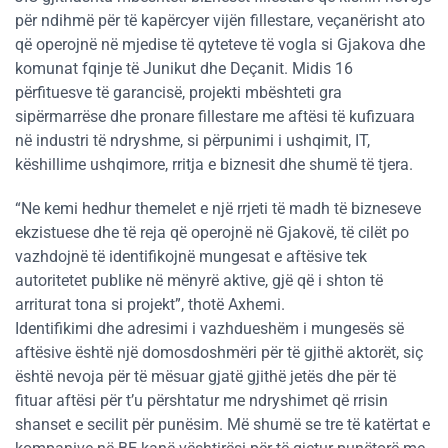
për ndihmë për të kapërcyer vijën fillestare, veçanërisht ato
që operojnë në mjedise të qyteteve të vogla si Gjakova dhe
komunat fqinje të Junikut dhe Deçanit. Midis 16
përfituesve të garancisë, projekti mbështeti gra
sipërmarrëse dhe pronare fillestare me aftësi të kufizuara
në industri të ndryshme, si përpunimi i ushqimit, IT,
këshillime ushqimore, rritja e biznesit dhe shumë të tjera.
“Ne kemi hedhur themelet e një rrjeti të madh të bizneseve
ekzistuese dhe të reja që operojnë në Gjakovë, të cilët po
vazhdojnë të identifikojnë mungesat e aftësive tek
autoritetet publike në mënyrë aktive, gjë që i shton të
arriturat tona si projekt”, thotë Axhemi.
Identifikimi dhe adresimi i vazhdueshëm i mungesës së
aftësive është një domosdoshmëri për të gjithë aktorët, siç
është nevoja për të mësuar gjatë gjithë jetës dhe për të
fituar aftësi për t’u përshtatur me ndryshimet që rrisin
shanset e secilit për punësim. Më shumë se tre të katërtat e