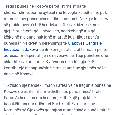
Tregu i punës në Kosovë përballet me sfida të
shumanshme, por në qytetet më të vogla ka edhe më pak
mundësi për punëdhënësit dhe punëtorët. Në krye të listës
së problemeve është hendeku i aftësive: bizneset nuk
gjejnë punëtorët që u nevojiten, ndërkohë që ata që
kërkojnë një punë nuk janë mjaft të kualifikuar për t’u
punësuar. Në qytetin perëndimor të
Gjakovës Qendra e
Inovacionit Jakova
identifikoi një potencial të madh për të
adresuar mospërputhjen e nevojave për fuqi punëtore dhe
shkathtësive arsimore. Ky fenomen ka të ngjarë të
kontribuojë në papunësinë e më shumë se gjysmës së të
rinjve në Kosovë.
“Ekziston një hendek i madh i aftësive në tregun e punës në
Kosovë që është rritur më thellë pas pandemisë,” thotë
Fatos Axhemi, menaxher i projektit të një projekti të
bashkëfinancuar ndërmjet Bashkimit Evropian dhe
Komunës së Gjakovës që trajton mundësinë e punësimit të