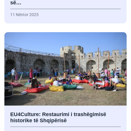
së…
11 Nëntor 2025
EU4Culture: Restaurimi i trashëgimisë
historike të Shqipërisë