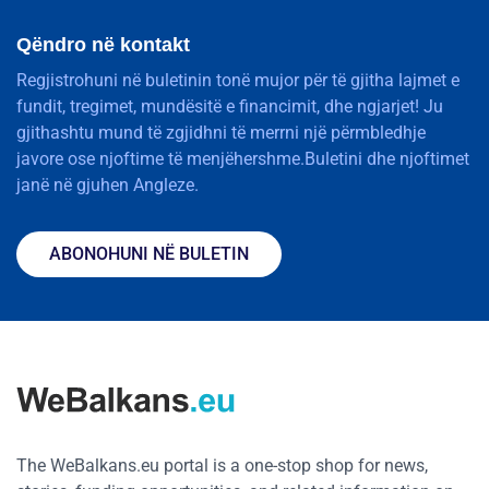
Qëndro në kontakt
Regjistrohuni në buletinin tonë mujor për të gjitha lajmet e
fundit, tregimet, mundësitë e financimit, dhe ngjarjet! Ju
gjithashtu mund të zgjidhni të merrni një përmbledhje
javore ose njoftime të menjëhershme.Buletini dhe njoftimet
janë në gjuhen Angleze.
ABONOHUNI NË BULETIN
The WeBalkans.eu portal is a one-stop shop for news,