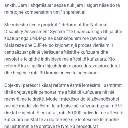
ankth. Jam i shqetësuar sepse nuk jam i sigurt nëse do ta
miratojnë kompensimin tim,“ shprehet ai.
Me mbështetjen e projektit ” Reform of the National
Disability Assessment System ” të financuar nga BE-ja dhe
zbatuar nga UNDP-ja në bashkëpunim me Qeverinë
Malazeze dhe OJF-të, po krijohet një proces vlerësimi i
centralizuar për të vlerësuar aftësitë e kufizuara dhe
nevojat e të gjithë individëve me aftësi të kufizuara. Kjo
reformë ka si qëllim thjeshtimin e procedurave procedurat
dhe heqjen e mbi 30 komisioneve të ndryshme.
Objektivi parësor i kësaj reforme është lehtësimi i ushtrimit
të të drejtave për personat me aftësi të kufizuara në një
mënyrë më të drejtë. Modeli mjekësor do të zëvendësohet
me një model vlerësimi të aftësisë së kufizuar bazuar në të
drejtat e njeriut. Si rezultat, mbi 50,000 individë me aftësi të
kufizuara në Mal të Zi do të kenë një lehtësi më të madhe
në ushtrimin e të drejtave të tyre, ku procedurat