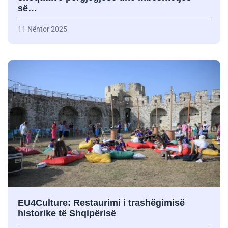
së…
11 Nëntor 2025
EU4Culture: Restaurimi i trashëgimisë
historike të Shqipërisë