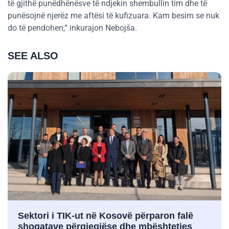
të gjithë punëdhënësve të ndjekin shembullin tim dhe të
punësojnë njerëz me aftësi të kufizuara. Kam besim se nuk
do të pendohen,“ inkurajon Nebojša.
SEE ALSO
Sektori i TIK-ut në Kosovë përparon falë
shoqatave përgjegjëse dhe mbështetjes