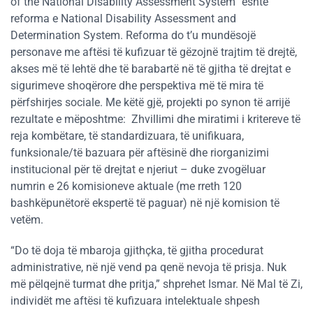
of the National Disability Assessment System” është
reforma e National Disability Assessment and
Determination System. Reforma do t’u mundësojë
personave me aftësi të kufizuar të gëzojnë trajtim të drejtë,
akses më të lehtë dhe të barabartë në të gjitha të drejtat e
sigurimeve shoqërore dhe perspektiva më të mira të
përfshirjes sociale. Me këtë gjë, projekti po synon të arrijë
rezultate e mëposhtme: Zhvillimi dhe miratimi i kritereve të
reja kombëtare, të standardizuara, të unifikuara,
funksionale/të bazuara për aftësinë dhe riorganizimi
institucional për të drejtat e njeriut – duke zvogëluar
numrin e 26 komisioneve aktuale (me rreth 120
bashkëpunëtorë ekspertë të paguar) në një komision të
vetëm.
“Do të doja të mbaroja gjithçka, të gjitha procedurat
administrative, në një vend pa qenë nevoja të prisja. Nuk
më pëlqejnë turmat dhe pritja,” shprehet Ismar. Në Mal të Zi,
individët me aftësi të kufizuara intelektuale shpesh