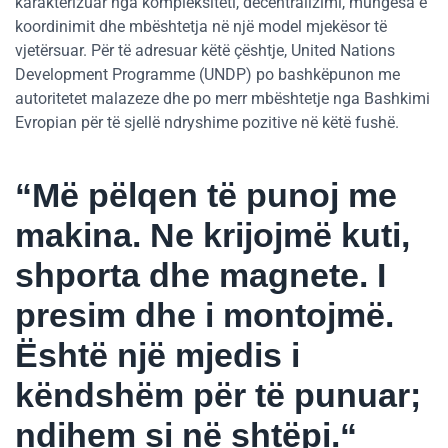
karakterizuar nga kompleksiteti, decentralizimi, mungesa e
koordinimit dhe mbështetja në një model mjekësor të
vjetërsuar. Për të adresuar këtë çështje, United Nations
Development Programme (UNDP) po bashkëpunon me
autoritetet malazeze dhe po merr mbështetje nga Bashkimi
Evropian për të sjellë ndryshime pozitive në këtë fushë.
“Më pëlqen të punoj me
makina. Ne krijojmë kuti,
shporta dhe magnete. I
presim dhe i montojmë.
Është një mjedis i
këndshëm për të punuar;
ndihem si në shtëpi.“