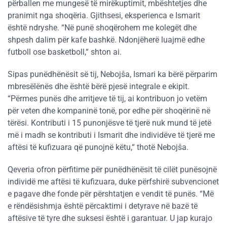
përballen me mungesë të mirëkuptimit, mbështetjes dhe
pranimit nga shoqëria. Gjithsesi, eksperienca e Ismarit
është ndryshe. “Në punë shoqërohem me kolegët dhe
shpesh dalim për kafe bashkë. Ndonjëherë luajmë edhe
futboll ose basketboll,“ shton ai.
Sipas punëdhënësit së tij, Nebojša, Ismari ka bërë përparim
mbresëlënës dhe është bërë pjesë integrale e ekipit.
“Përmes punës dhe arritjeve të tij, ai kontribuon jo vetëm
për veten dhe kompaninë tonë, por edhe për shoqërinë në
tërësi. Kontributi i 15 punonjësve të tjerë nuk mund të jetë
më i madh se kontributi i Ismarit dhe individëve të tjerë me
aftësi të kufizuara që punojnë këtu,“ thotë Nebojša.
Qeveria ofron përfitime për punëdhënësit të cilët punësojnë
individë me aftësi të kufizuara, duke përfshirë subvencionet
e pagave dhe fonde për përshtatjen e vendit të punës. “Më
e rëndësishmja është përcaktimi i detyrave në bazë të
aftësive të tyre dhe suksesi është i garantuar. U jap kurajo