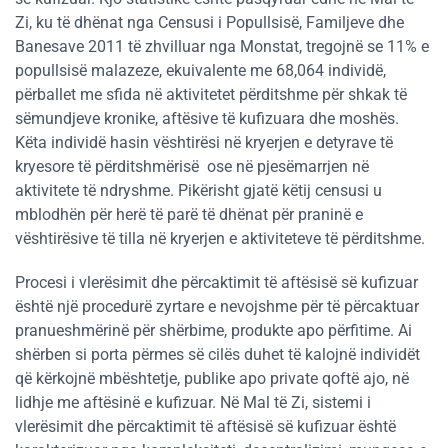
Zi, ku të dhënat nga Censusi i Popullsisë, Familjeve dhe
Banesave 2011 të zhvilluar nga Monstat, tregojnë se 11% e
popullsisë malazeze, ekuivalente me 68,064 individë,
përballet me sfida në aktivitetet përditshme për shkak të
sëmundjeve kronike, aftësive të kufizuara dhe moshës.
Këta individë hasin vështirësi në kryerjen e detyrave të
kryesore të përditshmërisë ose në pjesëmarrjen në
aktivitete të ndryshme. Pikërisht gjatë këtij censusi u
mblodhën për herë të parë të dhënat për praninë e
vështirësive të tilla në kryerjen e aktiviteteve të përditshme.
Procesi i vlerësimit dhe përcaktimit të aftësisë së kufizuar
është një procedurë zyrtare e nevojshme për të përcaktuar
pranueshmërinë për shërbime, produkte apo përfitime. Ai
shërben si porta përmes së cilës duhet të kalojnë individët
që kërkojnë mbështetje, publike apo private qoftë ajo, në
lidhje me aftësinë e kufizuar. Në Mal të Zi, sistemi i
vlerësimit dhe përcaktimit të aftësisë së kufizuar është