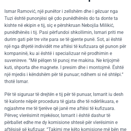
Ismar Ramović, një punëtor i zellshëm dhe i gëzuar nga
Tuzi është punonjësi që çdo punëdhënës do ta donte ta
kishte në ekipin e tij, siç e përshkruan Nebojša Milikić,
punëdhënës i tij. Pasi përfundoi shkollimin, Ismari priti me
durim gati për tre vite para se të gjente punë. Sot, ai është
një nga dhjetë individët me aftësi të kufizuara që punon për
kompaninë, ku ai është i specializuar në prodhimin e
suvenireve. “Më pëlqen të punoj me makina. Ne krijojmë
kuti, shporta dhe magnete. I presim dhe i montojmë. Është
një mjedis i këndshëm për të punuar; ndihem si në shtëpi.“
thotë Ismar.
Për të siguruar të drejtën e tij për të punuar, Ismarit iu desh
të kalonte nëpër procedura të gjata dhe të ndërlikuara, e
ngjashme me të tjerëve që janë me aftësi të kufizuara.
Përveç vlerësimit mjekësor, Ismarit i është dashur të
përballet edhe me dy komisione shtesë për vlerësimin e
aftësisë së kufizuar. “Takimi me këto komisione më bën me