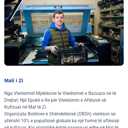
Mali i Zi
Nga Vlerësimet Mjekësore te Vlerësimet e Bazuara në të
Drejtat: Një Epokë e Re për Vlerësimin e Aftësisë së
Kufizuar në Mal të Zi.
Organizata Botërore e Shëndetësisë (OBSh) vlerëson se
afërisht 10% e popullsisë globale ka një formë të aftësisë
së kufizuar. Kjo statistikë është pasqyruar edhe në Mal të