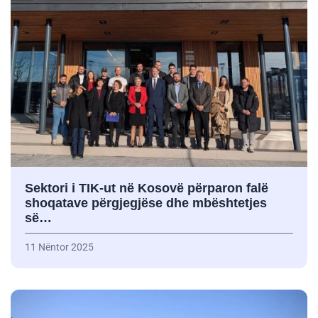
Sektori i TIK-ut në Kosovë përparon falë
shoqatave përgjegjëse dhe mbështetjes
së…
11 Nëntor 2025