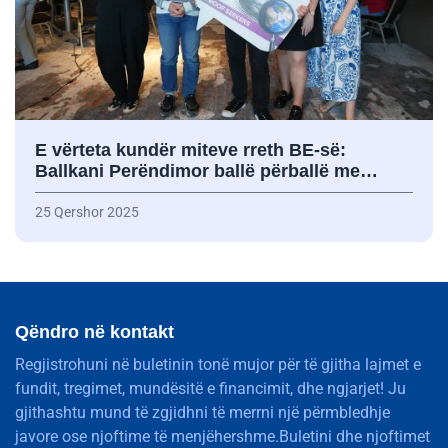
E vërteta kundër miteve rreth BE-së:
Ballkani Perëndimor ballë përballë me…
25 Qershor 2025
Qëndro në kontakt
Regjistrohuni në buletinin tonë mujor për të gjitha lajmet e
fundit, tregimet, mundësitë e financimit, dhe ngjarjet! Ju
gjithashtu mund të zgjidhni të merrni një përmbledhje
javore ose njoftime të menjëhershme.Buletini dhe njoftimet