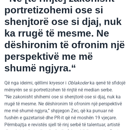
portretizohemi ose si
shenjtorë ose si djaj, nuk
ka rrugë të mesme. Ne
dëshironim të ofronim një
perspektivë me më
shumë ngjyra.“
Që nga ideimi, qëllimi kryesor i
Oblakoder
ka qenë të sfidojë
mënyrën se si portretizohen të rinjtë në median serbe.
“Ne zakonisht shihemi ose si shenjtorë ose si djaj, nuk ka
rrugë të mesme. Ne dëshironim të ofronim një perspektivë
me më shumë ngjyra,” shpjegon Zec, që ka punuar në
fushën e gazetarisë dhe PR-it që në moshën 19 vjeçare.
Përmbajtja e revistës sjell të rinj serbë të talentuar, artistë