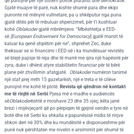
që punojnë për një sistem politik pluralist dhe demokratik.
Gjatë muajve të parë, nuk kishte shumë para dhe ekipi
punonte në mënyrë vullnetare, pa u shkëputur nga puna
gjatë ditës për të mbuluar shpenzimet, për t’i kushtuar
kohë
Oblakoder
gjatë mbrëmjeve. “Mbështetja e EED-
së
[European Endowment for Democracy
] gjatë marsit të
kaluar ka qenë shpëtim për ne”, shprehet Zec, duke
theksuar se si financimi i EED-së i ka mundësuar revistës
së blejë pajisje të reja dhe të marrë me qira një hapësirë për
zyra, duke i dhënë atyre stabilitetin financiar për të bërë
plane për zhvillimin afatgjatë.
Oblakoder
numëron tanimë
një staf prej rreth 15 gazetarësh, një e treta e të cilëve
punojnë me kohë të plotë.
Revista që qëndron në kontakt
me të rinjtë në Serbi
Pjesa më e madhe e audiencës
së
Oblakoder
është e moshave 23 dhe 35 vjeç; këta janë
brezi i mijëvjeçarit që po përpiqen të gjejnë vendin e tyre në
botë dhe në Serbi ku shkalla e papunësisë midis të rinjve
shkon deri në 30% dhe ku mundësitë e disponueshme për
punë nuk përshtaten me nivelin e arsimimit për shumë të