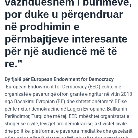
vazhdueshëm i burimeve,
por duke u përqendruar
në prodhimin e
përmbajtjeve interesante
për një audiencë më të
re.”
Dy fjalë për European Endowment for Democracy
European Endowment for Democracy (EED) është një
organizatë e pavarur që ofron grante e ngritur në vitin 2013
nga Bashkimi Evropian (BE) dhe shtetet anëtare të BE-së
për të nxitur demokracinë në Lagjen Evropiane, Ballkanin
Perëndimor, Turqi dhe më tej. EED mbështet organizatat e
shoqërisë civile, lëvizjet pro demokracisë, aktivistët civilë
dhe politikë, platformat e pavarura mediatike dhe gazetarët