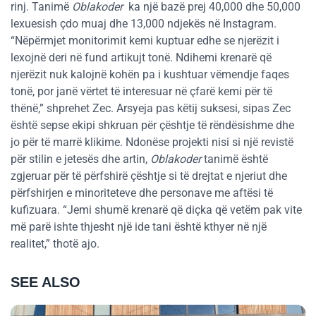
rinj. Tanimë
Oblakoder
ka një bazë prej 40,000 dhe 50,000
lexuesish çdo muaj dhe 13,000 ndjekës në Instagram.
“Nëpërmjet monitorimit kemi kuptuar edhe se njerëzit i
lexojnë deri në fund artikujt tonë. Ndihemi krenarë që
njerëzit nuk kalojnë kohën pa i kushtuar vëmendje faqes
tonë, por janë vërtet të interesuar në çfarë kemi për të
thënë,” shprehet Zec. Arsyeja pas këtij suksesi, sipas Zec
është sepse ekipi shkruan për çështje të rëndësishme dhe
jo për të marrë klikime. Ndonëse projekti nisi si një revistë
për stilin e jetesës dhe artin,
Oblakoder
tanimë është
zgjeruar për të përfshirë çështje si të drejtat e njeriut dhe
përfshirjen e minoriteteve dhe personave me aftësi të
kufizuara. “Jemi shumë krenarë që diçka që vetëm pak vite
më parë ishte thjesht një ide tani është kthyer në një
realitet,” thotë ajo.
SEE ALSO