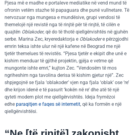
Pjesa më e madhe e portaleve mediatike në vend mund të
ofronin vetëm stazhe të papaguara dhe punë vullnetare. Të
nervozuar nga mungesa e mundësive, grupi vendosi të
themelojë një revistë nga të rinjtë për të rinjtë, të cilën e
quajtën
Oblakoder
, që do të thotë qiellgërvishtës në gjuhën
serbe. Marina Zec, kryeredaktorja e
Oblakoder
e përzgjodhi
emrin teksa ishte ulur në një kafene në Beograd me një
tjetër themelues të revistës. “Pjesa tjetër e ekipit dhe unë e
kishim menduar të gjithë projektin, gjëja e vetme që
mungonte ishte emri,” kujton Zec. “Vendosëm të mos
ngriheshim nga tavolina derisa të kishim gjetur një”. Zec
shpjegojnë se fjala ‘oblakoder’ vjen nga fjala ‘oblak’ ose ‘re’
dhe krijon idenë e të pasurit ‘kokën në re’ dhe atë të një
qyteti modern plot me qiellgërvishtës. Ideja frymëzoi
edhe
paraqitjen e faqes së internetit
, që ka formën e një
qiellgërvishtësi.
“Ne [të rinjtë] zakonisht