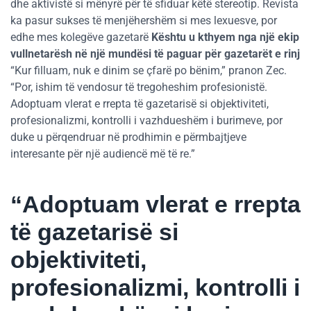
dhe aktivistë si mënyrë për të sfiduar këtë stereotip. Revista
ka pasur sukses të menjëhershëm si mes lexuesve, por
edhe mes kolegëve gazetarë
Kështu u kthyem nga një ekip
vullnetarësh në një mundësi të paguar për gazetarët e rinj
“Kur filluam, nuk e dinim se çfarë po bënim,” pranon Zec.
“Por, ishim të vendosur të tregoheshim profesionistë.
Adoptuam vlerat e rrepta të gazetarisë si objektiviteti,
profesionalizmi, kontrolli i vazhdueshëm i burimeve, por
duke u përqendruar në prodhimin e përmbajtjeve
interesante për një audiencë më të re.”
“Adoptuam vlerat e rrepta
të gazetarisë si
objektiviteti,
profesionalizmi, kontrolli i