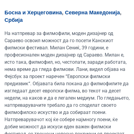
Босна и Херцеговина
,
Северна Македонија
,
Србија
На натпревар за филмофили, моден дизајнер од
Сараево освоил можност да го посети Канскиот
филмски фестивал. Милан Сениќ, 39 години, е
професионален моден дизајнер од Сараево. Милан е,
исто така, филмофил, но, честопати, заради работата,
нема време да гледа филмови. Лани, видел објава на
Фејсбук за проект наречен “Европски филмски
предизвик“. Објавата била покана до филмофилите да
изгледаат десет европски филма, во текот на десет
недели, на каков и да е легален медиум. По гледањето,
натпреварувачите требало да го споделат своето
филмофилско искуство и да собираат поени.
Натпреварувачот кој ќе собере најмногу поени, ќе
добие можност да искуси еден важен филмски
фестивал, со трошоци целосно покриени од проектот.