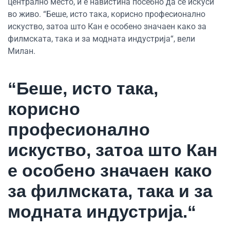
централно место, и е навистина посебно да се искуси
во живо. “Беше, исто така, корисно професионално
искуство, затоа што Кан е особено значаен како за
филмската, така и за модната индустрија“, вели
Милан.
“Беше, исто така,
корисно
професионално
искуство, затоа што Кан
е особено значаен како
за филмската, така и за
модната индустрија.“