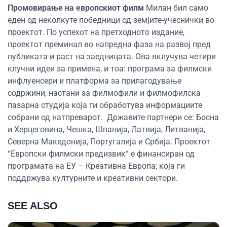
Промовирање на европскиот филм
Милан бил само
еден од неколкуте победници од земјите-учеснички во
проектот. По успехот на претходното издание,
проектот преминал во напредна фаза на развој пред
публиката и раст на заедницата. Ова вклучува четири
клучни идеи за примена, и тоа: програма за филмски
инфлуенсери и платформа за прилагодување
содржини, настани за филмофили и филмофилска
пазарна студија која ги обработува информациите
собрани од натпреварот. Државите партнери се: Босна
и Херцеговина, Чешка, Шпанија, Латвија, Литванија,
Северна Македонија, Португалија и Србија. Проектот
“Европски филмски предизвик“ е финансиран од
програмата на ЕУ – Креативна Европа; која ги
поддржува културните и креативни сектори.
SEE ALSO