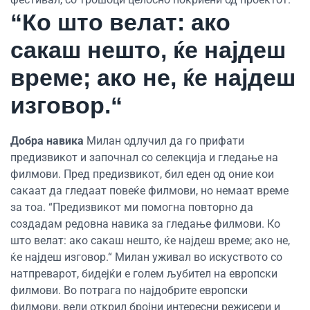
“Ко што велат: ако
сакаш нешто, ќе најдеш
време; ако не, ќе најдеш
изговор.“
Добра навика
Милан одлучил да го прифати
предизвикот и започнал со селекција и гледање на
филмови. Пред предизвикот, бил еден од оние кои
сакаат да гледаат повеќе филмови, но немаат време
за тоа. “Предизвикот ми помогна повторно да
создадам редовна навика за гледање филмови. Ко
што велат: ако сакаш нешто, ќе најдеш време; ако не,
ќе најдеш изговор.“ Милан уживал во искуството со
натпреварот, бидејќи е голем љубител на европски
филмови. Во потрага по најдобрите европски
филмови, вели открил бројни интересни режисери и