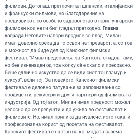
филмови. Дотогаш, претпочитал шпански, италијански
и француски филмови, но благодарение на
предизвикот, со особено задоволство открил унгарски
филмови кои не ги бил гледал претходно.
Главна
награда
Неговите напори вродиле со плод. Милан
имал доволно среќа да го освои натпреварот, а, со тоа,
и можност да биде дел од Канскиот филмски
фестивал. “Имав предзнаења за Кан кога отидов таму,
но бев изненаден од тоа колку сè е скапо и прекрасно.
Беше одлично искуство да се види сиот тој гламур и
луксуз“, вели тој. За повеќето, Канскиот филмски
фестивал е деловно патување за запознавање со
продуценти, режисери и други партнери од филмската
индустрија. Од тој агол, Милан имал предност: можел
целосно да се препушти и да ужива во фестивалот и
филмовите. Но, имал прилика да извлече, исто така, и
професионална корист од посетата на фестивалот.
Канскиот фестивал е настан на кој модата зазема