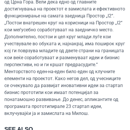
од Црна Гора. Вели дека едно од главните
достигнувања на проектот е замислата и ефективното
функционирање на самата заедница Простор „I2“.
„Постои внатрешен круг на корисници на Простор „I2“
кои меѓусебно соработуваат на заедничко место.
Дополнително, постои и цел круг млади луѓе кои
учествувале во обуката и, најнакрај, има поширок круг
кој ги поврзува младите од двете страни на границата
кои веќе соработуваат и разменуваат идеи и бизнис
перспективи, но и ги кршат предрасудите.“
Менторството еден-на-еден било еден од клучните
елементи на проектот. Како негов дел, од учесниците
се очекувало да развијат иновативни идеи за стартап
бизнис прототипи кои имаат потенцијал за
понатамошно развивање. До денес, апликантите од
програмата прототипирале 23 стартап идеи,
вклучувајќи ја и замислата на Милош.
SEE ALSO