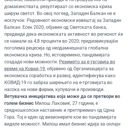
домаќинствата, резултираат со економска криза
ширум светот. Во овој поглед, Западен Балкан не е
исклучок: Редовниот економски извештај за Западен
Балкан: Есен 2020, објавен од Светската банка,
предвиде дека економската активност во регионот ќе
се намали за 4,8 проценти во 2020; предизвикувајќи
поголема рецесија од неодамнешната глобална
економска криза. Но, истовремено, пандемијата
создаде нови можности.
Резимето за е-трговија во
време на Ковид-19
, објавено од Организацијата за
економска соработка и развој, идентификува како
КОВИД-19 го забрза ширењето на е-трговијата во
насока на нови фирми, купувачи и производи.
Ветувачка иницијатива која може да се претвори во
голем бизнис
Милош Лаковиќ, 27 години, е
средношколски наставник и претприемач од Црна
Гора. Тој е еден од визионерите кои во пандемијата
виделе можност. Милош имал бизнис идеја за онлајн