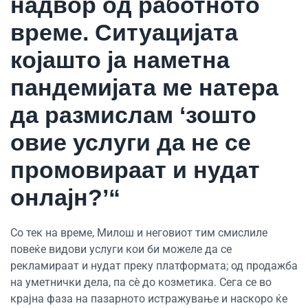
надвор од работното
време. Ситуацијата
којашто ја наметна
пандемијата ме натера
да размислам ‘зошто
овие услуги да не се
промовираат и нудат
онлајн?’“
Со тек на време, Милош и неговиот тим смислиле
повеќе видови услуги кои би можеле да се
рекламираат и нудат преку платформата; од продажба
на уметнички дела, па сè до козметика. Сега се во
крајна фаза на пазарното истражување и наскоро ќе