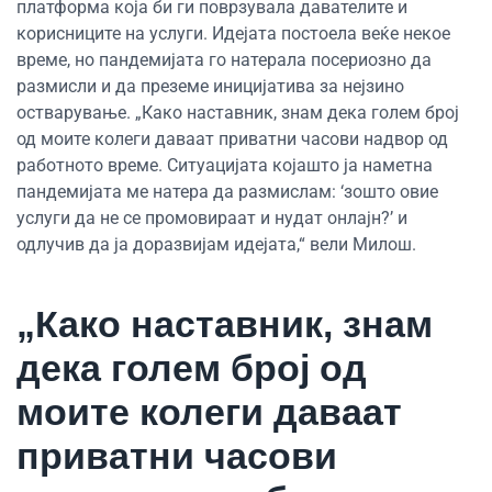
платформа која би ги поврзувала давателите и
корисниците на услуги. Идејата постоела веќе некое
време, но пандемијата го натерала посериозно да
размисли и да преземе иницијатива за нејзино
остварување. „Како наставник, знам дека голем број
од моите колеги даваат приватни часови надвор од
работното време. Ситуацијата којашто ја наметна
пандемијата ме натера да размислам: ‘зошто овие
услуги да не се промовираат и нудат онлајн?’ и
одлучив да ја доразвијам идејата,“ вели Милош.
„Како наставник, знам
дека голем број од
моите колеги даваат
приватни часови