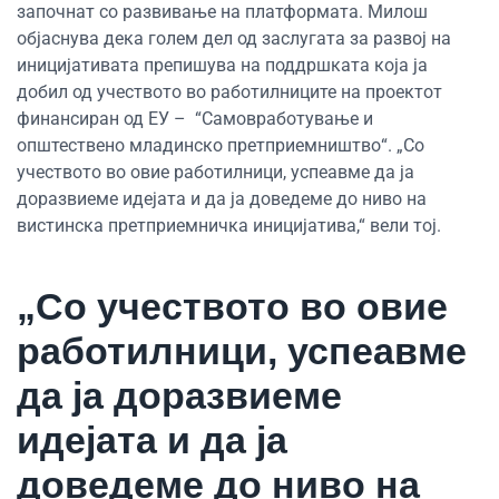
започнат со развивање на платформата. Милош
објаснува дека голем дел од заслугата за развој на
иницијативата препишува на поддршката која ја
добил од учеството во работилниците на проектот
финансиран од ЕУ – “Самовработување и
општествено младинско претприемништво“. „Со
учеството во овие работилници, успеавме да ја
доразвиеме идејата и да ја доведеме до ниво на
вистинска претприемничка иницијатива,“ вели тој.
„Со учеството во овие
работилници, успеавме
да ја доразвиеме
идејата и да ја
доведеме до ниво на