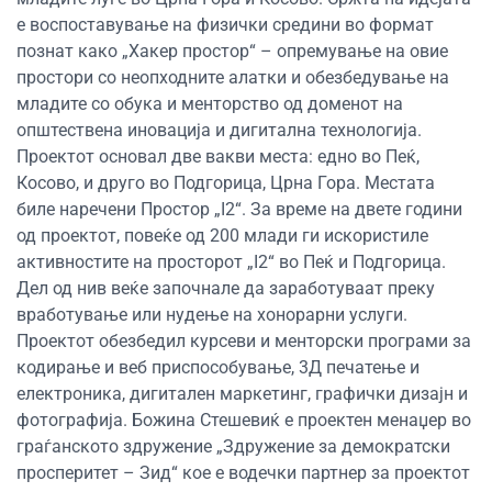
е воспоставување на физички средини во формат
познат како „Хакер простор“ – опремување на овие
простори со неопходните алатки и обезбедување на
младите со обука и менторство од доменот на
општествена иновација и дигитална технологија.
Проектот основал две вакви места: едно во Пеќ,
Косово, и друго во Подгорица, Црна Гора. Местата
биле наречени Простор „I2“. За време на двете години
од проектот, повеќе од 200 млади ги искористиле
активностите на просторот „I2“ во Пеќ и Подгорица.
Дел од нив веќе започнале да заработуваат преку
вработување или нудење на хонорарни услуги.
Проектот обезбедил курсеви и менторски програми за
кодирање и веб приспособување, 3Д печатење и
електроника, дигитален маркетинг, графички дизајн и
фотографија. Божина Стешевиќ е проектен менаџер во
граѓанското здружение „Здружение за демократски
просперитет – Зид“ кое е водечки партнер за проектот