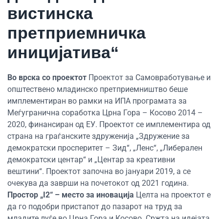
вистинска
претприемничка
иницијатива“
Во врска со проектот
Проектот за Самовработување и
општествено младинско претприемништво беше
имплементиран во рамки на ИПА програмата за
Меѓугранична соработка Црна Гора – Косово 2014 –
2020, финансиран од ЕУ. Проектот се имплементира од
страна на граѓанските здруженија „Здружение за
демократски просперитет – Зид“, „Ленс“, „Либерален
демократски центар“ и „Центар за креативни
вештини“. Проектот започна во јануари 2019, а се
очекува да заврши на почетокот од 2021 година.
Простор „
I2
“ – место за иновација
Целта на проектот е
да го подобри пристапот до пазарот на труд за
младите луѓе во Црна Гора и Косово. Сржта на идејата