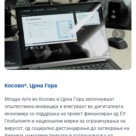
Косово*
,
Црна Гора
Млади луѓе во Косово и Црна Гора започнуваат
општествена иновација и влегуваат во дигиталната
економија со поддршка на проект финансиран од ЕУ.
Глобалните и национални мерки за ограничување на
вирусот; од социјално дистанцирање до затворање на
бизниси, намалени приходи и потрошувачка на