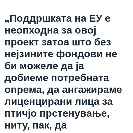
„Поддршката на ЕУ е
неопходна за овој
проект затоа што без
нејзините фондови не
би можеле да ја
добиеме потребната
опрема, да ангажираме
лиценцирани лица за
птичјо прстенување,
ниту, пак, да