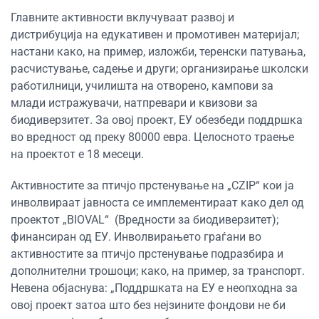
Главните активности вклучуваат развој и
дистрибуција на едукативен и промотивен материјал;
настани како, на пример, изложби, теренски патувања,
расчистување, садење и други; организирање школски
работилници, училишта на отворено, кампови за
млади истражувачи, натпревари и квизови за
биодиверзитет. За овој проект, ЕУ обезбеди поддршка
во вредност од преку 80000 евра. Целосното траење
на проектот е 18 месеци.
Активностите за птичјо прстенување на „CZIP“ кои ја
инволвираат јавноста се имплементираат како дел од
проектот „BIOVAL“ (Вредности за биодиверзитет);
финансиран од ЕУ. Инволвирањето граѓани во
активностите за птичјо прстенување подразбира и
дополнителни трошоци; како, на пример, за транспорт.
Невена објаснува: „Поддршката на ЕУ е неопходна за
овој проект затоа што без нејзините фондови не би