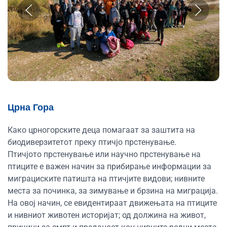
Црна Гора
Како црногорските деца помагаат за заштита на
биодиверзитетот преку птичјо прстенување.
Птичјото прстенување или научно прстенување на
птиците е важен начин за прибирање информации за
миграциските патишта на птичјите видови; нивните
места за починка, за зимување и брзина на миграција.
На овој начин, се евидентираат движењата на птиците
и нивниот животен историјат; од должина на живот,