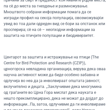
причини за смрт и преданост кон нивните родни места,
па сè до места за гнездење и размножување.
Мноштвото собрани информации помага да се
изгради профил на секоја популација, овозможувајќи
увид во тоа дали одреден вид се бори за опстанок или
просперира; сè на сè – неопходни информации за
заштита на птичјите популации и биодиверзитет.
Центарот за заштита и истражување на птици (The
Centre for Bird Protection and Research (CZIP)),
црногорска невладина организација, верува дека оваа
научна активност може да биде особено забавна и
одлучија во неа да ја инволвираат општата јавност;
вклучително и децата. „Заклучивме дека многумина
од граѓаните во Црна Гора мислат дека науката е
нешто прекомплицирано, дека не можат да дојдат до
информации…Па, затоа, одлучивме да ги инволвираме