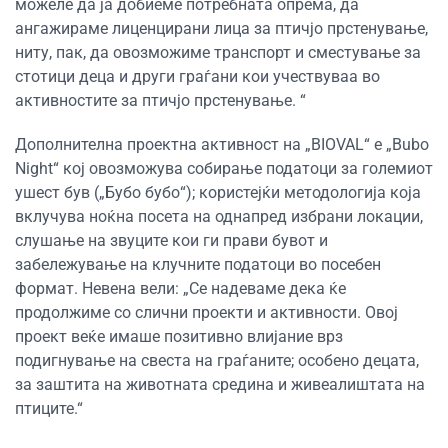
можеле да ја добиеме потребната опрема, да
ангажираме лиценцирани лица за птичјо прстенување,
ниту, пак, да овозможиме транспорт и сместување за
стотици деца и други граѓани кои учествуваа во
активностите за птичјо прстенување. “
Дополнителна проектна активност на „BIOVAL“ е „Bubo
Night“ кој овозможува собирање податоци за големиот
ушест був („Бубо бубо“); користејќи методологија која
вклучува ноќна посета на однапред избрани локации,
слушање на звуците кои ги прави бувот и
забележување на клучните податоци во посебен
формат. Невена вели: „Се надеваме дека ќе
продолжиме со слични проекти и активности. Овој
проект веќе имаше позитивно влијание врз
подигнување на свеста на граѓаните; особено децата,
за заштита на животната средина и живеалиштата на
птиците.“