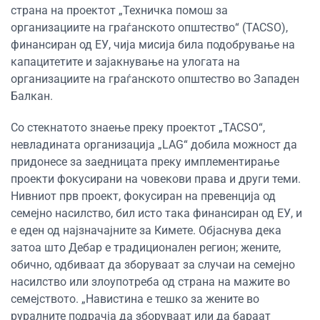
страна на проектот „Техничка помош за
организациите на граѓанското општество“ (TACSO),
финансиран од ЕУ, чија мисија била подобрување на
капацитетите и зајакнување на улогата на
организациите на граѓанското општество во Западен
Балкан.
Со стекнатото знаење преку проектот „TACSO“,
невладината организација „LAG“ добила можност да
придонесе за заедницата преку имплементирање
проекти фокусирани на човекови права и други теми.
Нивниот прв проект, фокусиран на превенција од
семејно насилство, бил исто така финансиран од ЕУ, и
е еден од најзначајните за Кимете. Објаснува дека
затоа што Дебар е традиционален регион; жените,
обично, одбиваат да зборуваат за случаи на семејно
насилство или злоупотреба од страна на мажите во
семејството. „Навистина е тешко за жените во
руралните подрачја да зборуваат или да бараат