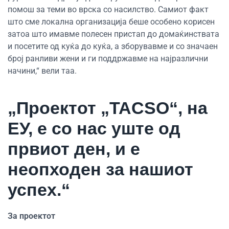
помош за теми во врска со насилство. Самиот факт
што сме локална организација беше особено корисен
затоа што имавме полесен пристап до домаќинствата
и посетите од куќа до куќа, а зборувавме и со значаен
број ранливи жени и ги поддржавме на најразлични
начини,“ вели таа.
„Проектот „TACSO“, на
ЕУ, е со нас уште од
првиот ден, и е
неопходен за нашиот
успех.“
За проектот