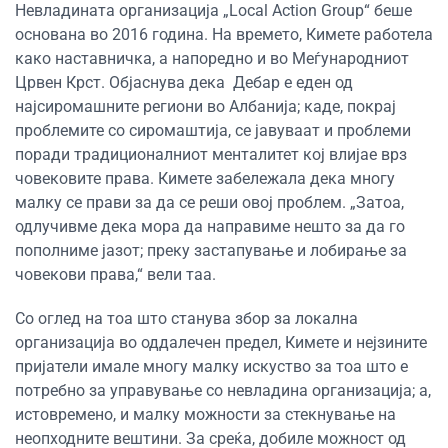
Невладината организација „Local Action Group“ беше
основана во 2016 година. На времето, Кимете работела
како наставничка, а напоредно и во Меѓународниот
Црвен Крст. Објаснува дека Дебар е еден од
најсиромашните региони во Албанија; каде, покрај
проблемите со сиромаштија, се јавуваат и проблеми
поради традиционалниот менталитет кој влијае врз
човековите права. Кимете забележала дека многу
малку се прави за да се реши овој проблем. „Затоа,
одлучивме дека мора да направиме нешто за да го
пополниме јазот; преку застапување и лобирање за
човекови права,“ вели таа.
Со оглед на тоа што станува збор за локална
организација во оддалечен предел, Кимете и нејзините
пријатели имале многу малку искуство за тоа што е
потребно за управување со невладина организација; а,
истовремено, и малку можности за стекнување на
неопходните вештини. За среќа, добиле можност од