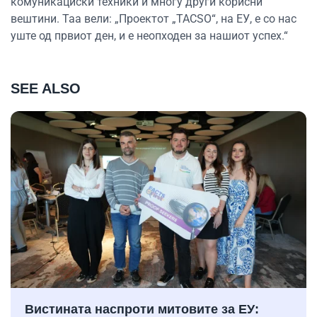
комуникациски техники и многу други корисни
вештини. Таа вели: „Проектот „TACSO“, на ЕУ, е со нас
уште од првиот ден, и е неопходен за нашиот успех.“
SEE ALSO
Вистината наспроти митовите за ЕУ: