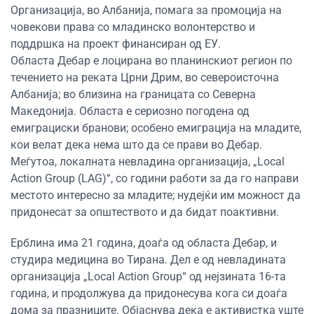
Организација, во Албанија, помага за промоција на
човекови права со младинско волонтерство и
поддршка на проект финансиран од ЕУ.
Областа Дебар е лоцирана во планинскиот регион по
течението на реката Црни Дрим, во североисточна
Албанија; во близина на границата со Северна
Македонија. Областа е сериозно погодена од
емиграциски бранови; особено емиграција на младите,
кои велат дека нема што да се прави во Дебар.
Меѓутоа, локалната невладина организација, „Local
Action Group (LAG)“, со години работи за да го направи
местото интересно за младите; нудејќи им можност да
придонесат за општеството и да бидат поактивни.
Ерблина има 21 година, доаѓа од областа Дебар, и
студира медицина во Тирана. Дел е од невладината
организација „Local Action Group“ од нејзината 16-та
година, и продолжува да придонесува кога си доаѓа
дома за празниците. Објаснува дека е активистка уште