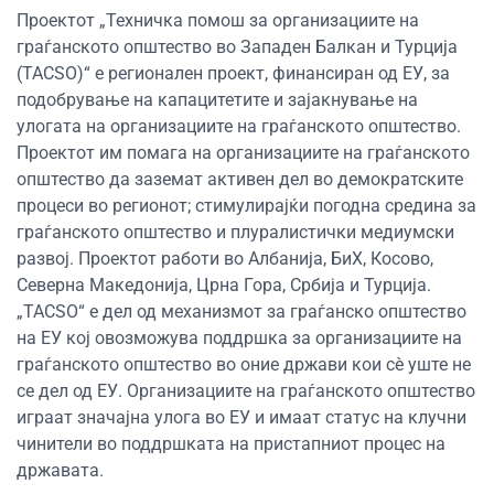
Проектот „Техничка помош за организациите на
граѓанското општество во Западен Балкан и Турција
(TACSO)“ е регионален проект, финансиран од ЕУ, за
подобрување на капацитетите и зајакнување на
улогата на организациите на граѓанското општество.
Проектот им помага на организациите на граѓанското
општество да заземат активен дел во демократските
процеси во регионот; стимулирајќи погодна средина за
граѓанското општество и плуралистички медиумски
развој. Проектот работи во Албанија, БиХ, Косово,
Северна Македонија, Црна Гора, Србија и Турција.
„TACSO“ е дел од механизмот за граѓанско општество
на ЕУ кој овозможува поддршка за организациите на
граѓанското општество во оние држави кои сè уште не
се дел од ЕУ. Организациите на граѓанското општество
играат значајна улога во ЕУ и имаат статус на клучни
чинители во поддршката на пристапниот процес на
државата.