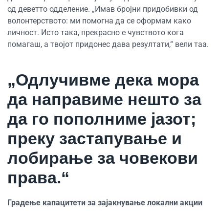
од деветто одделение. „Имав бројни придобивки од
волонтерството: ми помогна да се оформам како
личност. Исто така, прекрасно е чувството кога
помагаш, а твојот придонес дава резултати,“ вели таа.
„Одлучивме дека мора
да направиме нешто за
да го пополниме јазот;
преку застапување и
лобирање за човекови
права.“
Градење капацитети за зајакнување локални акции