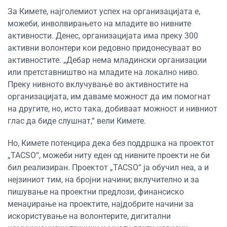
За Кимете, најголемиот успех на организацијата е,
можеби, инволвирањето на младите во нивните
активности. Денес, организацијата има преку 300
активни волонтери кои редовно придонесуваат во
активностите. „Дебар нема младински организации
или претставништво на младите на локално ниво.
Преку нивното вклучување во активностите на
организацијата, им даваме можност да им помогнат
на другите, но, исто така, добиваат можност и нивниот
глас да биде слушнат,“ вели Кимете.
Но, Кимете потенцира дека без поддршка на проектот
„TACSO“, можеби ниту еден од нивните проекти не би
бил реализиран. Проектот „TACSO“ ја обучил неа, а и
нејзиниот тим, на бројни начини; вклучително и за
пишување на проектни предлози, финансиско
менаџирање на проектите, најдобрите начини за
искористување на волонтерите, дигитални