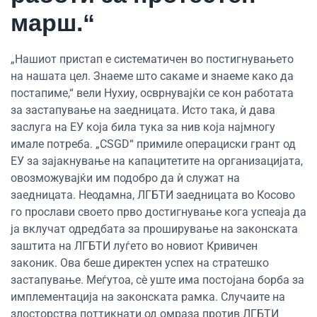
марш.“
„Нашиот пристап е систематичен во постигнувањето
на нашата цел. Знаеме што сакаме и знаеме како да
постапиме,“ вели Нухиу, осврнувајќи се кон работата
за застапување на заедницата. Исто така, ѝ дава
заслуга на ЕУ која била тука за нив која најмногу
имале потреба. „CSGD“ примиле операциски грант од
ЕУ за зајакнување на капацитетите на организацијата,
овозможувајќи им подобро да ѝ служат на
заедницата. Неодамна, ЛГБТИ заедницата во Косово
го прослави своето прво достигнување кога успеаја да
ја вклучат одредбата за проширување на законската
заштита на ЛГБТИ луѓето во новиот Кривичен
законик. Ова беше директен успех на стратешко
застапување. Меѓутоа, сè уште има постојана борба за
имплементација на законската рамка. Случаите на
злосторства поттикнати од омраза против ЛГБТИ