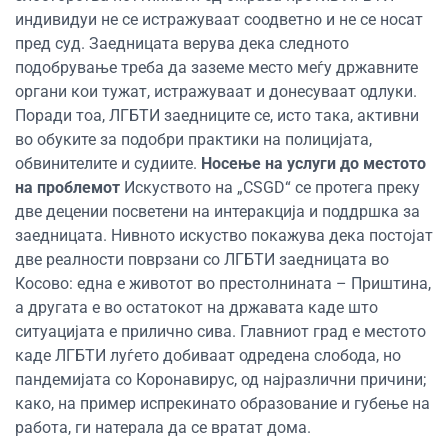
индивидуи не се истражуваат соодветно и не се носат
пред суд. Заедницата верува дека следното
подобрување треба да заземе место меѓу државните
органи кои тужат, истражуваат и донесуваат одлуки.
Поради тоа, ЛГБТИ заедниците се, исто така, активни
во обуките за подобри практики на полицијата,
обвинителите и судиите.
Носење на услуги до местото
на проблемот
Искуството на „CSGD“ се протега преку
две децении посветени на интеракција и поддршка за
заедницата. Нивното искуство покажува дека постојат
две реалности поврзани со ЛГБТИ заедницата во
Косово: една е животот во престолнината – Приштина,
а другата е во остатокот на државата каде што
ситуацијата е прилично сива. Главниот град е местото
каде ЛГБТИ луѓето добиваат одредена слобода, но
пандемијата со Коронавирус, од најразлични причини;
како, на пример испрекинато образование и губење на
работа, ги натерала да се вратат дома.