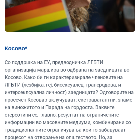
Косово*
Со поддршка на ЕУ, предводничка ЛГБТИ
организација маршира во одбрана на заедницата во
Косово. Како би ги карактеризирале членовите на
ЛГБТИ (лезбијка, геј, бисексуалец, трансродова, и
интерсеклсуална личност) заедницата? Одговорите на
просечен Косовар вклучуваат: екстравагантни, знаме
на виножитото и Парада на гордоста. Ваквите
стереотипи се, главно, резултат на ограничените
информации во масовните медиуми, комбинирани со
традиционалните ограничувања кои го забавуваат
процесот на отворање на општеството. Но, за