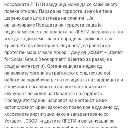
косовската ЛГБТИ заедница може да се каже многу
повеќе отколку Парада на гордоста и не сè е така
шарено како што изгледа на сликите. „Ја
организираме Парадата на гордоста за да ја
подигнеме свеста за правата на ЛГБТИ заедницата, но
и за да го дигнеме гласот поради загриженоста за
кршењето на овие права. Всушност, се работи за
протестен марш,“ вели Арбер Нухиу од „CSGD“ – „Center
for Social Group Development“ (Центар за развој на
социјалните групи). Организацијата е еден од
најважните органи на граѓанското општество кој
работи за подобрување на позицијата на заедницата и
е клучниот организатор на сите настани кои се
случуваат во склоп на Парадата на гордоста.
Последните години, насловот на настанот беше
истополовиот брак; законско право кое е одбиено од
косовските институции иако е загарантирано со
Уставот. „CSGD“ и другите ЛГБТИ и организации за
човекови права со години лобираат за оваа одредба