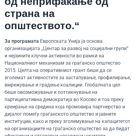
од неприфаќање од
страна на
општеството.“
За програмата
Европската Унија ја основа
организацијата „Центар за развој на социјални групи“
и нејзините клучни активности во рамки на
Националниот механизам за граѓанско општество
2015. Целта на оперативниот грант беше да се
зголемат активностите за застапување, профилирање,
вмрежување и градење коалиции. Глобалната цел
беше овозможување и поттикнување на
партиципативна демократија во Косово и тоа преку
креирање на средина која промовира партнерство и
дијалог помеѓу граѓанското општество и јавните
институции, како и преку зголемување на капацитетот
на организациите на граѓанско општество за да бидат
ефективни и одговорни независни чинители.