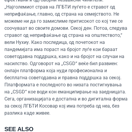
„Најголемиот страв на ЛГБТИ луѓето е стравот од
неприфаќање, главно, од страна на семејството. Не
можеме ни да го замислиме притисокот со кој тие се
соочуваат во своите домови. Секој ден. Потоа, следува
стравот од неприфаќање од страна на општеството,“
вели Нухиу. Како последица, од почетокот на
пандемијата има пораст на бројот луѓе кои бараат
советодавна поддршка, како и на бројот на случаи на
насилство. Одговорот на „CSGD“ веќе бил развиен:
онлајн платформа која нуди професионална и
бесплатна советодавна и правна поддршка за секој.
Платформата е последното во низата постигнувања
на „CSGD“ кое води кон еманципирање на заедницата.
Сега, организацијата е достапна и во дигитална форма
за секој ЛГБТИ Косовар кој има потреба од неа, без
разлика каде живее.
SEE ALSO