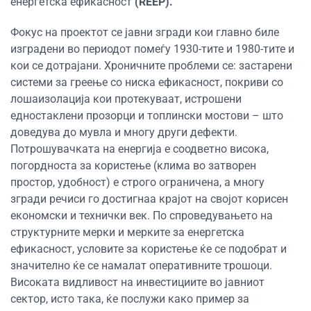
енергетска ефикасност
(REEP).
Фокус на проектот се јавни згради кои главно биле
изградени во периодот помеѓу 1930-тите и 1980-тите и
кои се дотрајани. Хроничните проблеми се: застарени
системи за греење со ниска ефикасност, покриви со
лошаизолација кои протекуваат, истрошени
едностаклени прозорци и топлински мостови – што
доведува до мувла и многу други дефекти.
Потрошувачката на енергија е соодветно висока,
погордноста за користење (клима во затворен
простор, удобност) е строго ограничена, а многу
згради речиси го достигнаа крајот на својот корисен
економски и технички век. По спроведувањето на
структурните мерки и мерките за енергетска
ефикасност, условите за користење ќе се подобрат и
значително ќе се намалат оперативните трошоци.
Високата видливост на инвестициите во јавниот
сектор, исто така, ќе послужи како пример за