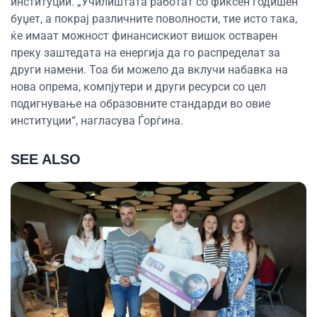
институции. „Училиштата работат со фиксен годишен
буџет, а покрај различните поволности, тие исто така,
ќе имаат можност финансискиот вишок остварен
преку заштедата на енергија да го распределат за
други намени. Тоа би можело да вклучи набавка на
нова опрема, компјутери и други ресурси со цел
подигнување на образовните стандарди во овие
институции“, нагласува Ѓорѓина.
SEE ALSO