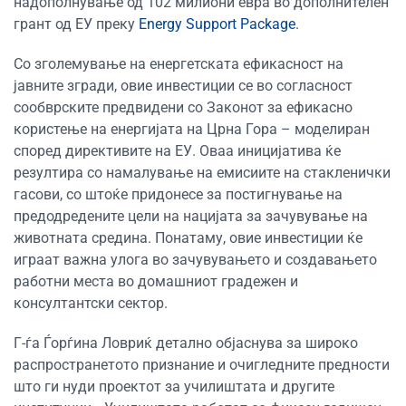
надополнување од 102 милиони евра во дополнителен
грант од ЕУ преку
Energy Support Package
.
Со зголемување на енергетската ефикасност на
јавните згради, овие инвестиции се во согласност
сообврските предвидени со Законот за ефикасно
користење на енергијата на Црна Гора – моделиран
според директивите на ЕУ. Оваа иницијатива ќе
резултира со намалување на емисиите на стакленички
гасови, со штоќе придонесе за постигнување на
предодредените цели на нацијата за зачувување на
животната средина. Понатаму, овие инвестиции ќе
играат важна улога во зачувувањето и создавањето
работни места во домашниот градежен и
консултантски сектор.
Г-ѓа Ѓорѓина Ловриќ детално објаснува за широко
распространетото признание и очигледните предности
што ги нуди проектот за училиштата и другите