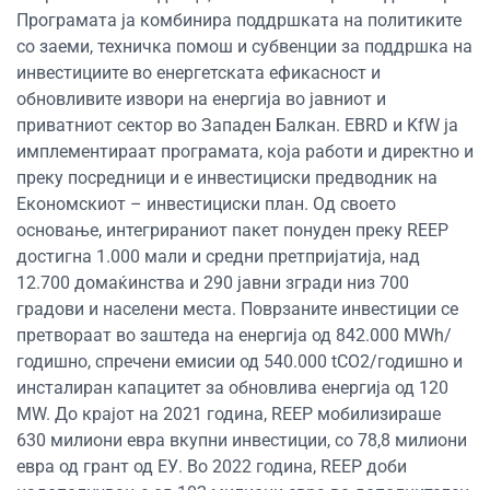
Програмата ја комбинира поддршката на политиките
со заеми, техничка помош и субвенции за поддршка на
инвестициите во енергетската ефикасност и
обновливите извори на енергија во јавниот и
приватниот сектор во Западен Балкан. EBRD и KfW ја
имплементираат програмата, која работи и директно и
преку посредници и е инвестициски предводник на
Економскиот – инвестициски план. Од своето
основање, интегрираниот пакет понуден преку REEP
достигна 1.000 мали и средни претпријатија, над
12.700 домаќинства и 290 јавни згради низ 700
градови и населени места. Поврзаните инвестиции се
претвораат во заштеда на енергија од 842.000 MWh/
годишно, спречени емисии од 540.000 tCO2/годишно и
инсталиран капацитет за обновлива енергија од 120
MW. До крајот на 2021 година, REEP мобилизираше
630 милиони евра вкупни инвестиции, со 78,8 милиони
евра од грант од ЕУ. Во 2022 година, REEP доби