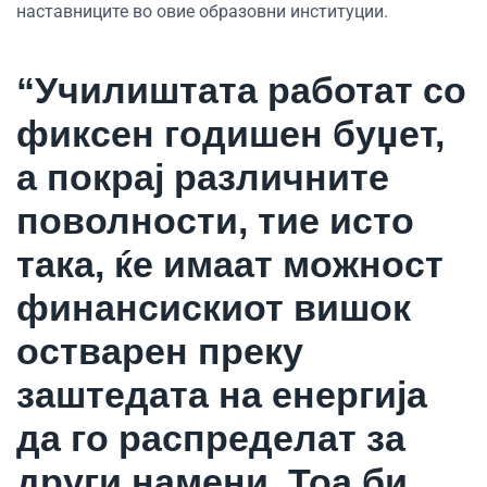
наставниците во овие образовни институции.
“Училиштата работат со
фиксен годишен буџет,
а покрај различните
поволности, тие исто
така, ќе имаат можност
финансискиот вишок
остварен преку
заштедата на енергија
да го распределат за
други намени. Тоа би