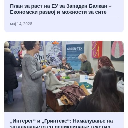
План за раст на ЕУ за Западен Балкан –
Економски развој и можности за сите
мај 14, 2025
„Интерег“ и „Гринтекс“: Намалување на
загадувањето со рециклирање текстил