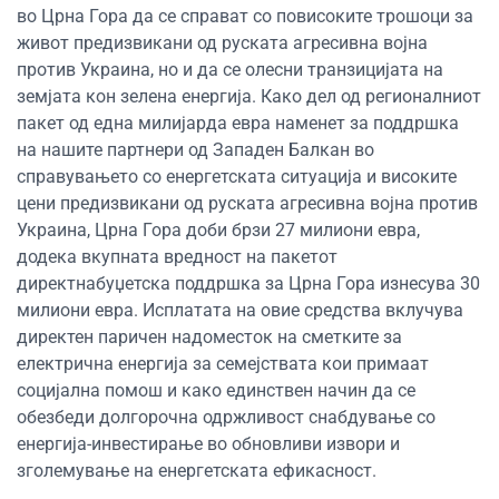
во Црна Гора да се справат со повисоките трошоци за
живот предизвикани од руската агресивна војна
против Украина, но и да се олесни транзицијата на
земјата кон зелена енергија. Како дел од регионалниот
пакет од една милијарда евра наменет за поддршка
на нашите партнери од Западен Балкан во
справувањето со енергетската ситуација и високите
цени предизвикани од руската агресивна војна против
Украина, Црна Гора доби брзи 27 милиони евра,
додека вкупната вредност на пакетот
директнабуџетска поддршка за Црна Гора изнесува 30
милиони евра. Исплатата на овие средства вклучува
директен паричен надоместок на сметките за
електрична енергија за семејствата кои примаат
социјална помош и како единствен начин да се
обезбеди долгорочна одржливост снабдување со
енергија-инвестирање во обновливи извори и
зголемување на енергетската ефикасност.