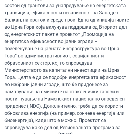
состои од грантови за унапредување на енергетската
транзиција, ефикасност и независност на Западен
Балкан, на краток и среден рок. Една од иницијативите
во Црна Гора која вклучува поддршка од Вториот дел
од енергетскиот пакет е проектот „Промоција на
енергетска ефикасност во јавни згради –
позеленување на јавната инфраструктура во Црна
Гора“ во административниот, социјалниот и
образовниот сектор, кој го спроведува
Министерството за капитални инвестиции на Црна
Гора. Целта е да се подобри енергетската ефикасност
во избрани јавни згради, што ќе придонесе за
намалување на емисиите на стакленички гасови и
постигнување на Наменскиот национално определен
придонес (INDC). Дополнително, треба да се користи
обновлива енергија (на пример, сончева енергија или
биоенергија), каде што е можно. Проектот се
спроведува како дел од Регионалната програма за