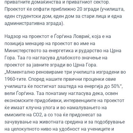
приватните домаќинства и приватниот сектор.
Проектот ќе опфати приближно 20 згради (училишта,
еден студентски дом, еден дом за стари лица и една
административна зграда).
Надзор на проектот е Ѓорѓина Ловриќ, која е на
позиција менаџер на проектот во име на
Министерството за енергетика и рударство на Црна
Гора. Таа го нагласува длабокото значење на
проектот за јавните згради во Црна Гора.
„Моментално реновираме три училишта изградени во
1960-тите. Според нашите првични проценки овие
училишта ќе постигнат заштеда на енергија до 50%“,
вели Ѓорѓина. Таа понатаму нагласува дека, освен
економските придобивки, интервенциите на проектот
ќе имаат клучна улога и во намалувањето на
емисиите на CO2, а со тоа ќе придонесат за
зачувување на животната средина и за подобрување
на целокупното ниво на удобност на учениците и