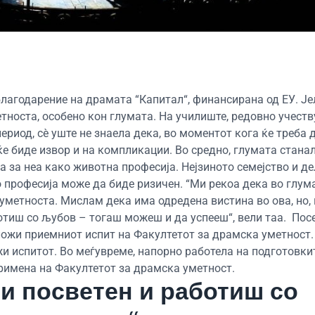
лагодарение на драмата “Капитал“, финансирана од ЕУ. Је
тноста, особено кон глумата. На училиште, редовно учеств
ериод, сè уште не знаела дека, во моментот кога ќе треба д
е биде извор и на компликации. Во средно, глумата станал
 за неа како животна професија. Нејзиното семејство и де
о професија може да биде ризичен. “Ми рекоа дека во глум
уметноста. Мислам дека има одредена вистина во ова, но, 
отиш со љубов – тогаш можеш и да успееш“, вели таа. Пос
ложи приемниот испит на Факултетот за драмска уметност.
жи испитот. Во меѓувреме, напорно работела на подготовки
примена на Факултетот за драмска уметност.
си посветен и работиш со