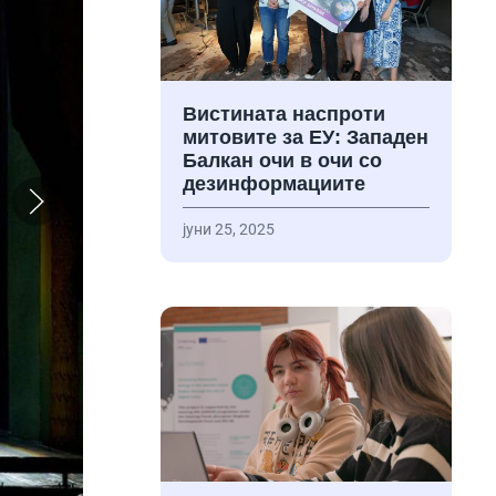
Вистината наспроти
митовите за ЕУ: Западен
Балкан очи в очи со
дезинформациите
јуни 25, 2025