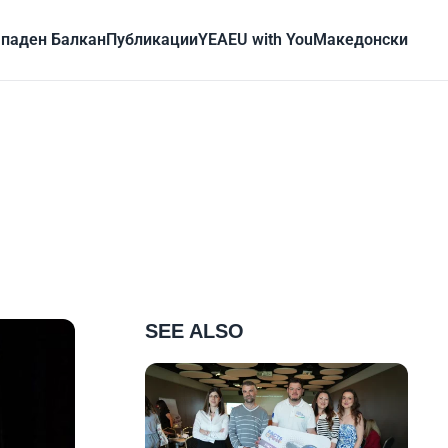
паден Балкан
Публикации
YEA
EU with You
Mакедонски
SEE ALSO