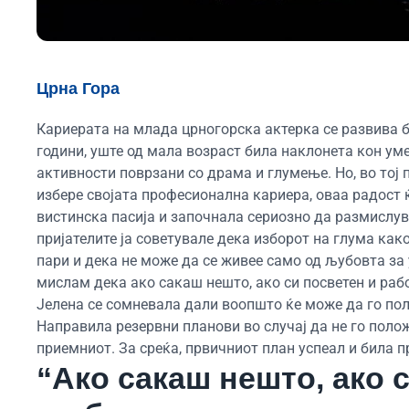
Црна Гора
Кариерата на млада црногорска актерка се развива б
години, уште од мала возраст била наклонета кон уме
активности поврзани со драма и глумење. Но, во тој п
избере својата професионална кариера, оваа радост ќ
вистинска пасија и започнала сериозно да размислува
пријателите ја советувале дека изборот на глума как
пари и дека не може да се живее само од љубовта за 
мислам дека ако сакаш нешто, ако си посветен и раб
Јелена се сомневала дали воопшто ќе може да го по
Направила резервни планови во случај да не го поло
приемниот. За среќа, првичниот план успеал и била 
“Ако сакаш нешто, ако 