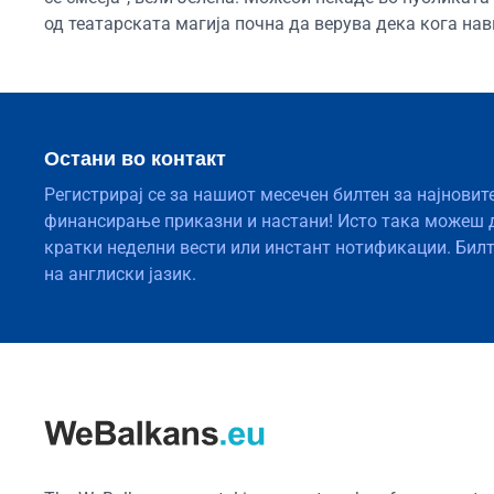
од театарската магија почна да верува дека кога на
Остани во контакт
Регистрирај се за нашиот месечен билтен за најновит
финансирање приказни и настани! Исто така можеш 
кратки неделни вести или инстант нотификации. Бил
на англиски јазик.