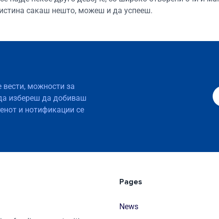
вистина сакаш нешто, можеш и да успееш.
е вести, можности за
да избереш да добиваш
тенот и нотификации се
Pages
News