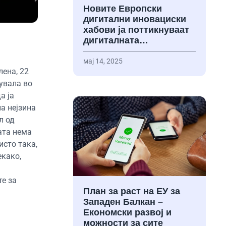
Новите Европски
дигитални иновациски
хабови ја поттикнуваат
дигиталната…
мај 14, 2025
лена, 22
увала во
а ја
а нејзина
л од
ата нема
исто така,
екако,
те за
План за раст на ЕУ за
Западен Балкан –
Економски развој и
можности за сите