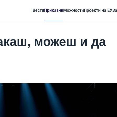
Вести
Приказни
Можности
Проекти на ЕУ
За
акаш, можеш и да