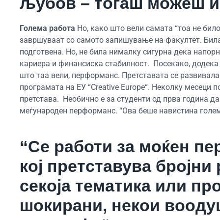
љубов – тогаш можеш и
Голема работа
Но, како што вели самата “тоа не бил
завршуваат со самото запишување на факултет. Била 
подготвена. Но, не била нималку сигурна дека напор
кариера и финансиска стабилност. Посекако, додека б
што таа вели, перформанс. Претставата се развивала к
програмата на ЕУ “Creative Europe“. Неколку месеци 
претстава. Необично е за студенти од прва година да 
меѓународен перформанс. “Ова беше навистина голем
“Се работи за моќен пе
кој претставува бројни
секоја тематика или про
шокирани, некои воодуш