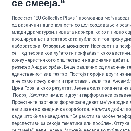
се смееја.“
Проектот “EU Collective Plays!“ промовира меѓунаро
од различни националности со цел создавање и реали
млади драматурзи, нивната кариера, како и нивно е
проширување на театарската публика и тоа преку ди
лаборатории.
Отворање можности
Насловот на пер
сè – од теории кои луѓето ги прифаќаат како вистини
конзумеристичкото општество и национални дебати. 
режисер Андрас Урбан. Беше различно од класичен теа
единствениот вид театар. Постојат бројни други начи
а не само преку книги и претстави“, вели таа. Ансамб
Црна Гора, а како резултат, Јелена била поканета на
Покрај
Капитал
, имало и други перформанси развиени 
Проектните партнери формирале девет меѓународни д
напишани во заедничка соработка.
Капитал
добил по
каде што била изведбата. “Се работи за моќен перфор
перспективи за секоја тематика или проблем. Оттука,
се смееја“, вели Јелена. Можеби некаде во публиката