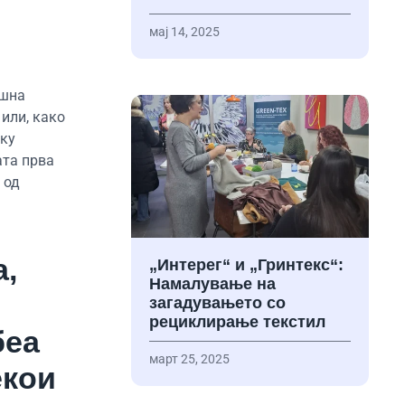
мај 14, 2025
ешна
или, како
еку
ата прва
 од
а,
„Интерег“ и „Гринтекс“:
Намалување на
загадувањето со
рециклирање текстил
беа
март 25, 2025
екои