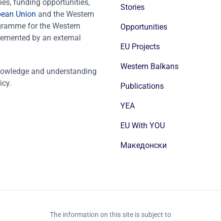
es, funding opportunities,
Stories
pean Union
and the Western
ogramme for the Western
Opportunities
emented by an external
EU Projects
Western Balkans
nowledge and understanding
icy.
Publications
YEA
EU With YOU
Mакедонски
The information on this site is subject to