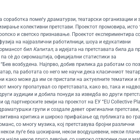
дна соработка помеѓу драматурзи, театарски организации и
зирање колективни претстави. Проектот промовира, исто т
вропско и светско признавање. Проектот експериментира с
фузија на најразлични работилници, шоуа и едукативни
формансот бил
Капитал
, а идејата на претставата била да п
, па сè до сиромаштија, официјални статистики за
“Бев возбудена. Најпрво, добив прилика да работам со по
тар, па работата со него ме научи дека класичниот театар
ни како може да им се пристапи на актуелните тематики и 
лот многу пропатувал со претставата, како во, така и надв
 други аудиции и добила понуди за изведба во други претст
од партнерските земји на проектот на ЕУ “EU Collective Pla
раматуршки групи и создале девет оригинални претстави,
зитивна критика и широко прифаќање од публиката во гр
манс, со многу музика, кој претставува бројни различни
 некои луѓе беа шокирани, некои воодушевени, некои плачеа
 се најде некое друго девојче, со широко отворени очи и м