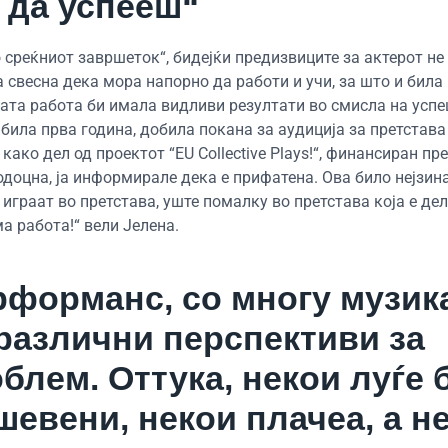
 да успееш“
о среќниот завршеток“, бидејќи предизвиците за актерот не
свесна дека мора напорно да работи и учи, за што и била
ната работа би имала видливи резултати во смисла на усп
ила прва година, добила покана за аудиција за претстава 
ако дел од проектот “EU Collective Plays!“, финансиран пр
подоцна, ја информирале дека е прифатена. Ова било нејзин
играат во претстава, уште помалку во претстава која е дел
а работа!“ вели Јелена.
рформанс, со многу музик
 различни перспективи за
блем. Оттука, некои луѓе 
евени, некои плачеа, а н