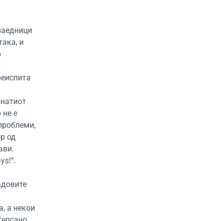
 заедници
ака, и
о
реиспита
знатиот
 не е
проблеми,
ор од
ави.
ys!“.
адовите
, а некои
аѓепсано