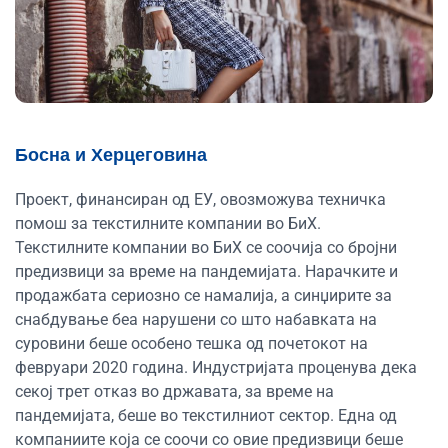
Босна и Херцеговина
Проект, финансиран од ЕУ, овозможува техничка
помош за текстилните компании во БиХ.
Текстилните компании во БиХ се соочија со бројни
предизвици за време на пандемијата. Нарачките и
продажбата сериозно се намалија, а синџирите за
снабдување беа нарушени со што набавката на
суровини беше особено тешка од почетокот на
февруари 2020 година. Индустријата проценува дека
секој трет отказ во државата, за време на
пандемијата, беше во текстилниот сектор. Една од
компаниите која се соочи со овие предизвици беше