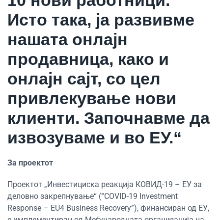
Исто така, ја развивме
нашата онлајн
продавница, како и
онлајн сајт, со цел
привлекување нови
клиенти. Започнавме да
извозуваме и во ЕУ.“
За проектот
Проектот „Инвестициска реакција КОВИД-19 – ЕУ за
деловно закрепнување“ (“COVID-19 Investment
Response – EU4 Business Recovery”), финансиран од ЕУ,
е имплементиран од Меѓународната организација на