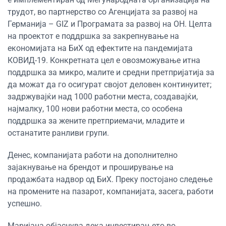
трудот, во партнерство со Агенцијата за развој на
Германија – GIZ и Програмата за развој на ОН. Целта
на проектот е поддршка за закрепнување на
економијата на БиХ од ефектите на пандемијата
КОВИД-19. Конкретната цел е овозможување итна
поддршка за микро, малите и средни претпријатија за
да можат да го осигурат својот деловен континуитет;
задржувајќи над 1000 работни места, создавајќи,
најмалку, 100 нови работни места, со особена
поддршка за жените претприемачи, младите и
останатите ранливи групи.
Денес, компанијата работи на дополнително
зајакнување на брендот и проширување на
продажбата надвор од БиХ. Преку постојано следење
на промените на пазарот, компанијата, засега, работи
успешно.
Маријана објаснува дека инвестирањето во