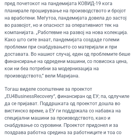
пред почетокот на пандемијата КОВИД-19 кога
планирале проширување на производството и бројот
на вработени. Меѓутоа, пандемијата довела до застој
во развојот, но и опасност за оперативниот тек на
компанијата. „Работевме на развој на нова колекција.
Како што сите знаат, пандемијата создаде големи
проблеми при снабдувањето со материјали и при
доставата. Во нашиот случај, еден од проблемите беше
финансирање на одредени машини, со повисока цена,
кои ни беа потребни за модернизација на
производството,“ вели Маријана.
Тогаш виделе соопштение за проектот
„EU4BusinessRecovery“, финансиран од ЕУ; па, одлучиле
да се пријават. Поддршката од проектот дошла во
вистинско време, а ЕУ ги поддржала со набавка на
специјални машини за производството, како и
снабдување со суровини. Проектот придонел и за
поздрава работна средина за работниците и тоа со