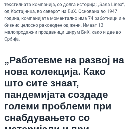
текстилната компанија, со долга историја; „Sana Linea“,
од Костајница, во северот на БиХ. Основана во 1947
година, компанијата моментално има 74 работници и е
бизнис целосно раководен од жени. Имаат 13
малопродажни продавници ширум БиХ, како и две во
Србија.
„Работевме на развој на
нова колекција. Како
што сите знаат,
пандемијата создаде
големи проблеми при
снабдувањето со
материјали и при